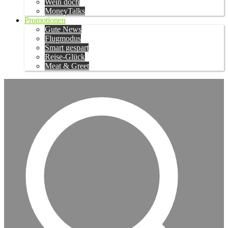
Wein doch
MoneyTalks
Promotionen
Gute News
Flugmodus
Smart gespart
Reise-Glück
Meat & Greet