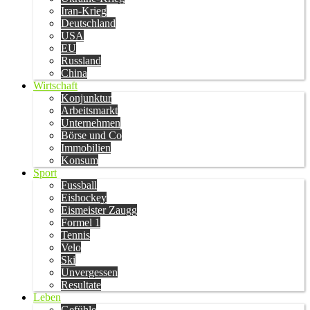
Iran-Krieg
Deutschland
USA
EU
Russland
China
Wirtschaft
Konjunktur
Arbeitsmarkt
Unternehmen
Börse und Co
Immobilien
Konsum
Sport
Fussball
Eishockey
Eismeister Zaugg
Formel 1
Tennis
Velo
Ski
Unvergessen
Resultate
Leben
Gefühle