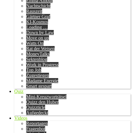
Emma Amour
Nachtschicht
Rauszeit
Gärtner Graf
KI-Kosmos
Loading …
Down by Law
Move on up
Watts On
Rat der Weisen
MoneyTalks
Sektenblog
Work in Progress
Top Job
Zugestiegen
Madame Energie
Smart gespart
Quiz
Mini-Kreuzworträtsel
Quizz den Huber
Quizzticle
Aufgedeckt
Videos
Reportagen
Fragenbot