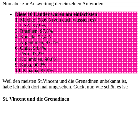
Nun aber zur Auswertung der einzelnen Antworten.
Diese 10 Länder waren am einfachsten
1. Mexiko, 98,6% (von euch wussten es)
2. USA, 97,9%
3. Brasilien, 97,8%
4. Kanada, 97,4%
5. Argentinien, 97,1%
6. Chile, 94,4%
7. Peru, 93,2%
8. Kolumbien, 90,6%
9. Kuba, 90,3%
10. Panama, 87,9%
Weil den meisten St.Vincent und die Grenadinen unbekannt ist,
habe ich mich dort mal umgesehen. Guckt nur, wie schön es ist:
St. Vincent und die Grenadinen