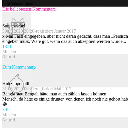
dein Verständnis!
Die beliebtesten Kommentare
Sunnewirbel
30.05.2020 20:20
registriert Januar 2017
x-Mal Farsi eingegeben, aber nicht daran gedacht, dass man „Persisc
eingeben muss. Wäre gut, wenn das auch akzeptiert werden würde...
137
1
Melden
Zum Kommentar
Huitzilopochtli
31.05.2020 00:21
registriert Mai 2017
Beitrag melden
Bangla statt Bengali hätte man auch zählen lassen können...
Mensch, da hatte es einige drunter, von denen ich noch nie gehört ha
😅
39
1
Melden