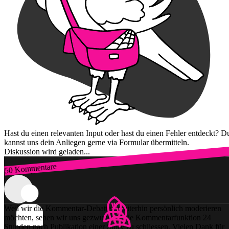
Hast du einen relevanten Input oder hast du einen Fehler entdeckt? D
kannst uns dein Anliegen gerne via Formular übermitteln.
Diskussion wird geladen...
50 Kommentare
Zum Login
Weil wir die Kommentar-Debatten weiterhin persönlich moderieren
möchten, sehen wir uns gezwungen, die Kommentarfunktion 24
Stunden nach Publikation einer Story zu schliessen. Vielen Dank für