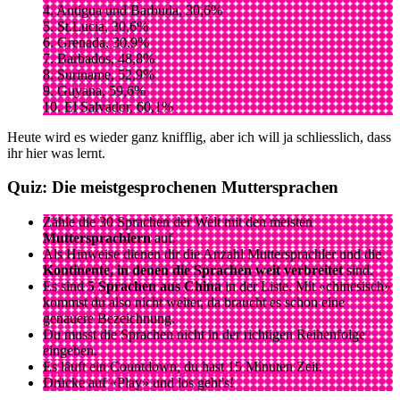
4. Antigua und Barbuda, 30,6%
5. St.Lucia, 30,6%
6. Grenada, 30,9%
7. Barbados, 48,8%
8. Suriname, 52,9%
9. Guyana, 59,6%
10. El Salvador, 60,1%
Heute wird es wieder ganz knifflig, aber ich will ja schliesslich, dass
ihr hier was lernt.
Quiz: Die meistgesprochenen Muttersprachen
Zähle die 30 Sprachen der Welt mit den meisten
Muttersprachlern
auf.
Als Hinweise dienen dir die Anzahl Muttersprachler und die
Kontinente, in denen die Sprachen weit verbreitet
sind.
Es sind
5 Sprachen aus China
in der Liste. Mit «chinesisch»
kommst du also nicht weiter, da braucht es schon eine
genauere Bezeichnung.
Du musst die Sprachen nicht in der richtigen Reihenfolge
eingeben.
Es läuft ein Countdown, du hast 15 Minuten Zeit.
Drücke auf «Play» und los geht's!