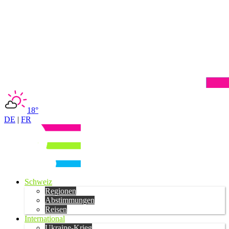
18°
DE
|
FR
Schweiz
Regionen
Abstimmungen
Reisen
International
Ukraine-Krieg