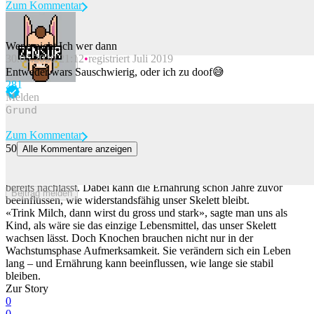
Zum Kommentar
Wenn nicht Ich wer dann
30.05.2020 21:12
registriert Juli 2019
Beitrag melden
Entweder wars Sauschwierig, oder ich zu doof😅
28
1
Melden
Zum Kommentar
50
Alle Kommentare anzeigen
Diese Lebensmittel stärken unsere Knochen
Viele denken erst über ihre Knochen nach, wenn ihre Stabilität
bereits nachlässt. Dabei kann die Ernährung schon Jahre zuvor
Beitrag melden
beeinflussen, wie widerstandsfähig unser Skelett bleibt.
«Trink Milch, dann wirst du gross und stark», sagte man uns als
Kind, als wäre sie das einzige Lebensmittel, das unser Skelett
wachsen lässt. Doch Knochen brauchen nicht nur in der
Wachstumsphase Aufmerksamkeit. Sie verändern sich ein Leben
lang – und Ernährung kann beeinflussen, wie lange sie stabil
bleiben.
Zur Story
0
0