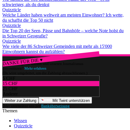
schwieriger, als du denkst
Quizzticle
Welche Länder haben weltweit am meisten Einwohner? Ich wette,
du schaffst die Top 50 nicht
Quizzticle
Die Top 20 der Seen, Pässe und Bahnhöfe – welche Note holst du
in Schweizer Geografie?
Quizzticle
Wie viele der 86 Schweizer Gemeinden mit mehr als 15'000
Einwohnern kannst du aufzählen?
DANKE FÜR DIE ♥
Würdest du gerne watson und unseren Journalismus
unterstützen?
Mehr erfahren
(Du wirst umgeleitet, um die Zahlung abzuschliessen.)
5 CHF
15 CHF
25 CHF
Anderer
Weiter zur Zahlung
Mit Twint unterstützen
Oder unterstütze uns per
Banküberweisung
.
Themen
Wissen
Quizzticle