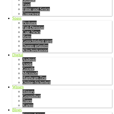
Food
Filme und Serien
Unterwegs
Spass
Picdump
Fail-Dienstag
Cute News
Retro
Gerechtigkeit siegt
Dumm gelaufen
Klischeekanone
Digital
Android
Apple
Google
Microsoft
Hardware-Test
Online-Sicherheit
Wissen
History
Gesundheit
Daten
Karten
Blogs