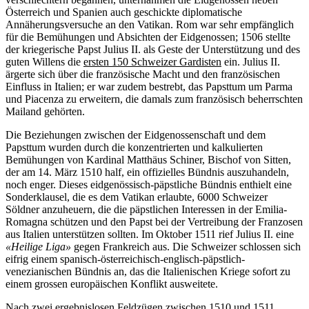
Österreich und Spanien auch geschickte diplomatische
Annäherungsversuche an den Vatikan. Rom war sehr empfänglich
für die Bemühungen und Absichten der Eidgenossen; 1506 stellte
der kriegerische Papst Julius II. als Geste der Unterstützung und des
guten Willens die
ersten 150 Schweizer Gardisten
ein. Julius II.
ärgerte sich über die französische Macht und den französischen
Einfluss in Italien; er war zudem bestrebt, das Papsttum um Parma
und Piacenza zu erweitern, die damals zum französisch beherrschten
Mailand gehörten.
Die Beziehungen zwischen der Eidgenossenschaft und dem
Papsttum wurden durch die konzentrierten und kalkulierten
Bemühungen von Kardinal Matthäus Schiner, Bischof von Sitten,
der am 14. März 1510 half, ein offizielles Bündnis auszuhandeln,
noch enger. Dieses eidgenössisch-päpstliche Bündnis enthielt eine
Sonderklausel, die es dem Vatikan erlaubte, 6000 Schweizer
Söldner anzuheuern, die die päpstlichen Interessen in der Emilia-
Romagna schützen und den Papst bei der Vertreibung der Franzosen
aus Italien unterstützen sollten. Im Oktober 1511 rief Julius II. eine
«Heilige Liga»
gegen Frankreich aus. Die Schweizer schlossen sich
eifrig einem spanisch-österreichisch-englisch-päpstlich-
venezianischen Bündnis an, das die Italienischen Kriege sofort zu
einem grossen europäischen Konflikt ausweitete.
Nach zwei ergebnislosen Feldzügen zwischen 1510 und 1511