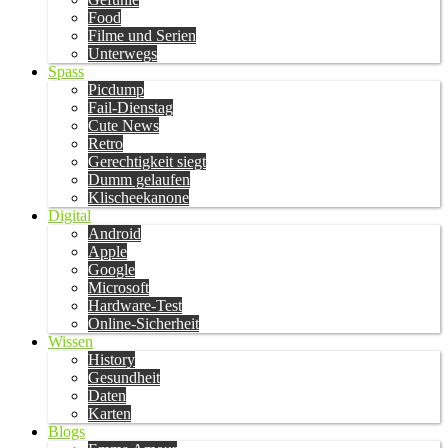
Food
Filme und Serien
Unterwegs
Spass
Picdump
Fail-Dienstag
Cute News
Retro
Gerechtigkeit siegt
Dumm gelaufen
Klischeekanone
Digital
Android
Apple
Google
Microsoft
Hardware-Test
Online-Sicherheit
Wissen
History
Gesundheit
Daten
Karten
Blogs