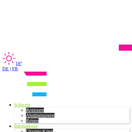
18°
DE
|
FR
Schweiz
Regionen
Abstimmungen
Reisen
International
Ukraine-Krieg