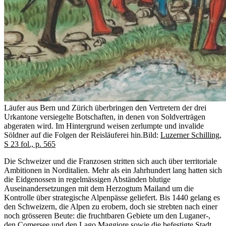
Läufer aus Bern und Zürich überbringen den Vertretern der drei
Urkantone versiegelte Botschaften, in denen von Soldverträgen
abgeraten wird. Im Hintergrund weisen zerlumpte und invalide
Söldner auf die Folgen der Reisläuferei hin.
Bild:
Luzerner Schilling,
S 23 fol., p. 565
Die Schweizer und die Franzosen stritten sich auch über territoriale
Ambitionen in Norditalien. Mehr als ein Jahrhundert lang hatten sich
die Eidgenossen in regelmässigen Abständen blutige
Auseinandersetzungen mit dem Herzogtum Mailand um die
Kontrolle über strategische Alpenpässe geliefert. Bis 1440 gelang es
den Schweizern, die Alpen zu erobern, doch sie strebten nach einer
noch grösseren Beute: die fruchtbaren Gebiete um den Luganer-,
den Comersee und den Lago Maggiore sowie die befestigte Stadt