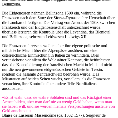
Bellinzona
.
Die Eidgenossen nahmen Bellinzona 1500 ein, während die
Franzosen nach dem Sturz der Sforza-Dynastie ihre Herrschaft über
die Lombardei festigten. Der Vertrag von Arona, der 1503 zwischen
Frankreich und der Eidgenossenschaft unterzeichnet wurde,
überliess letzteren die Kontrolle über die Leventina, das Bleniotal
und Bellinzona, sehr zum Leidwesen Ludwigs XII.
Die Franzosen ihrerseits wollten aber ihre eigene politische und
militärische Macht über die Alpenpässe ausüben, um eine
österreichische Einmischung in Italien zu verhindern. Dies
verunsicherte vor allem die Waldstätter Kantone, die befürchteten,
dass die Konsolidierung der französischen Macht in Mailand nicht
nur die neu gewonnenen eidgenössischen Gebiete im Tessin,
sondern die gesamte Zentralschweiz bedrohen würde. Das
Misstrauen auf beiden Seiten wuchs, vor allem, als die Franzosen
versuchten, ihre Kontrolle über andere Teile Norditaliens
auszubauen.
«Es ist wahr, dass sie wahre Soldaten sind und das Rückgrat einer
Armee bilden, aber man darf nie zu wenig Geld haben, wenn man
sie haben will, und sie werden niemals Verspre­chun­gen anstelle von
Geld annehmen.»
Blaise de Lasseran-Massencôme (ca. 1502-1577), Seigneur de