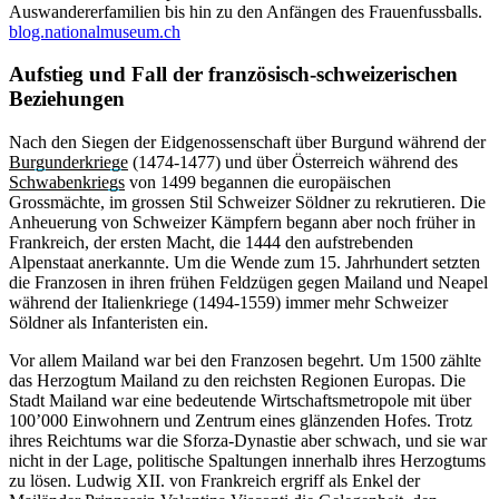
Auswandererfamilien bis hin zu den Anfängen des Frauenfussballs.
blog.nationalmuseum.ch
Aufstieg und Fall der franzö­sisch-schwei­ze­ri­schen
Beziehungen
Nach den Siegen der Eidgenossenschaft über Burgund während der
Burgunderkriege
(1474-1477) und über Österreich während des
Schwabenkriegs
von 1499 begannen die europäischen
Grossmächte, im grossen Stil Schweizer Söldner zu rekrutieren. Die
Anheuerung von Schweizer Kämpfern begann aber noch früher in
Frankreich, der ersten Macht, die 1444 den aufstrebenden
Alpenstaat anerkannte. Um die Wende zum 15. Jahrhundert setzten
die Franzosen in ihren frühen Feldzügen gegen Mailand und Neapel
während der Italienkriege (1494-1559) immer mehr Schweizer
Söldner als Infanteristen ein.
Vor allem Mailand war bei den Franzosen begehrt. Um 1500 zählte
das Herzogtum Mailand zu den reichsten Regionen Europas. Die
Stadt Mailand war eine bedeutende Wirtschaftsmetropole mit über
100’000 Einwohnern und Zentrum eines glänzenden Hofes. Trotz
ihres Reichtums war die Sforza-Dynastie aber schwach, und sie war
nicht in der Lage, politische Spaltungen innerhalb ihres Herzogtums
zu lösen. Ludwig XII. von Frankreich ergriff als Enkel der