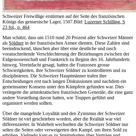
Schweizer Freiwillige erstürmen auf der Seite des französischen
Königs das genuesische Lager, 1507.
Bild:
Luzerner Schilling, S
23 fol., p. 464
Man schätzt, dass um 1510 rund 20 Prozent aller Schweizer Männer
als
Söldner
in der französischen Armee dienten. Diese Zahlen sind
beeindruckend, täuschen aber über eine deutliche und rasch
voranschreitende Verschlechterung der Beziehungen zwischen der
Eidgenossenschaft und Frankreich zu Beginn des 16. Jahrhunderts
hinweg. Vereinfacht gesagt, hatten die Franzosen grosse
Schwierigkeiten, ihre Schweizer Söldner zu kontrollieren und zu
disziplinieren. Die Schweizer Hauptmänner trafen ihre
Entscheidungen erst nach langen Diskussionen und nachdem ein
gemeinsamer Konsens unter den Kämpfern gefunden war. Dies
verärgerte die aristokratischen französischen Generäle, die eine ganz
andere Vorstellung davon hatten, wie Truppen geführt und
organisiert werden sollten.
Über die mangelnde Loyalität und den Zynismus der Schweizer
Söldner ist viel geschrieben worden, aber die Realität war viel
differenzierter. In Wahrheit wechselten die Schweizer Söldner nur
selten die Seiten oder verweigerten den Kampf, um ihren Sold zu
erhöhen. Vielmehr kam es zu Streitigkeiten über Verträge und