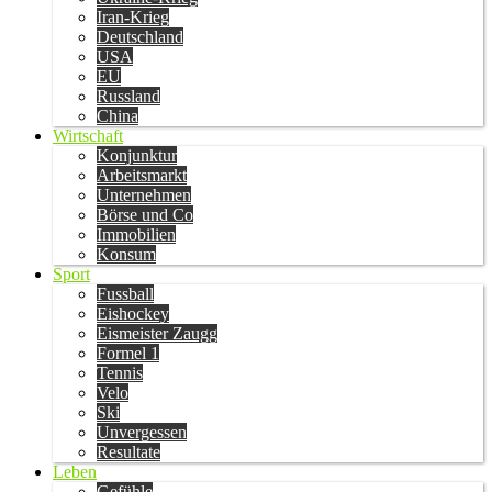
Iran-Krieg
Deutschland
USA
EU
Russland
China
Wirtschaft
Konjunktur
Arbeitsmarkt
Unternehmen
Börse und Co
Immobilien
Konsum
Sport
Fussball
Eishockey
Eismeister Zaugg
Formel 1
Tennis
Velo
Ski
Unvergessen
Resultate
Leben
Gefühle