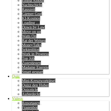
Emma Amour
Nachtschicht
Rauszeit
Gärtner Graf
KI-Kosmos
Loading …
Down by Law
Move on up
Watts On
Rat der Weisen
MoneyTalks
Sektenblog
Work in Progress
Top Job
Zugestiegen
Madame Energie
Smart gespart
Quiz
Mini-Kreuzworträtsel
Quizz den Huber
Quizzticle
Aufgedeckt
Videos
Reportagen
Fragenbot