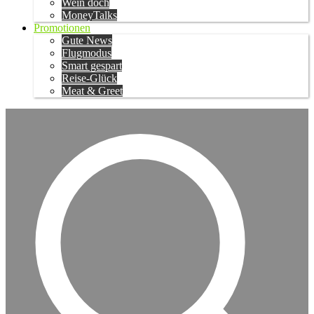
Wein doch
MoneyTalks
Promotionen
Gute News
Flugmodus
Smart gespart
Reise-Glück
Meat & Greet