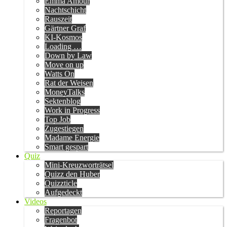
Emma Amour
Nachtschicht
Rauszeit
Gärtner Graf
KI-Kosmos
Loading …
Down by Law
Move on up
Watts On
Rat der Weisen
MoneyTalks
Sektenblog
Work in Progress
Top Job
Zugestiegen
Madame Energie
Smart gespart
Quiz
Mini-Kreuzworträtsel
Quizz den Huber
Quizzticle
Aufgedeckt
Videos
Reportagen
Fragenbot