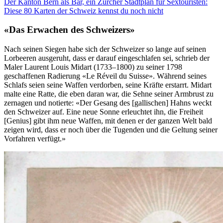
Der Kanton Bern als Bär, ein Zürcher Stadtplan für Sextouristen:
Diese 80 Karten der Schweiz kennst du noch nicht
«Das Erwachen des Schweizers»
Nach seinen Siegen habe sich der Schweizer so lange auf seinen
Lorbeeren ausgeruht, dass er darauf eingeschlafen sei, schrieb der
Maler Laurent Louis Midart (1733–1800) zu seiner 1798
geschaffenen Radierung «Le Réveil du Suisse». Während seines
Schlafs seien seine Waffen verdorben, seine Kräfte erstarrt. Midart
malte eine Ratte, die eben daran war, die Sehne seiner Armbrust zu
zernagen und notierte: «Der Gesang des [gallischen] Hahns weckt
den Schweizer auf. Eine neue Sonne erleuchtet ihn, die Freiheit
[Genius] gibt ihm neue Waffen, mit denen er der ganzen Welt bald
zeigen wird, dass er noch über die Tugenden und die Geltung seiner
Vorfahren verfügt.»