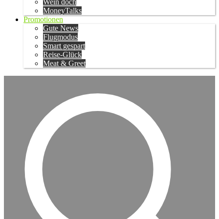
Wein doch
MoneyTalks
Promotionen
Gute News
Flugmodus
Smart gespart
Reise-Glück
Meat & Greet