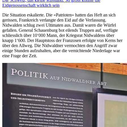
Die Schweiz, das kleine Russland: So gross könnte die
Eidgenossenschaft wirklich sein
Die Situation eskalierte. Die «Patrioten» hatten das Heft an sich
gerissen, Frankreich verlangte den Eid auf die Verfassung.
Nidwalden schlug zwei Ultimaten aus. Damit waren die Würfel
gefallen. General Schauenburg bot eilends Truppen auf, verfügte
schliesslich über 10‘000 Mann, der Kriegsrat Nidwaldens über
knapp 1‘600. Der Hauptstoss der Franzosen erfolgte von Kerns her
über den Allweg. Die Nidwaldner vermochten den Angriff zwar
einige Stunden aufzuhalten, aber die vernichtende Niederlage war
eine Frage der Zeit.