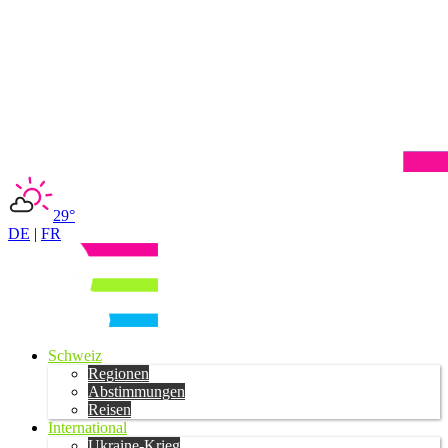
29°
DE
|
FR
Schweiz
Regionen
Abstimmungen
Reisen
International
Ukraine-Krieg