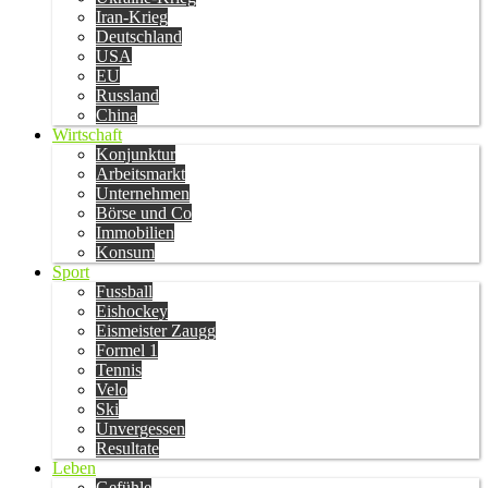
Iran-Krieg
Deutschland
USA
EU
Russland
China
Wirtschaft
Konjunktur
Arbeitsmarkt
Unternehmen
Börse und Co
Immobilien
Konsum
Sport
Fussball
Eishockey
Eismeister Zaugg
Formel 1
Tennis
Velo
Ski
Unvergessen
Resultate
Leben
Gefühle