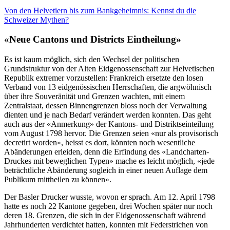
Von den Helvetiern bis zum Bankgeheimnis: Kennst du die
Schweizer Mythen?
«Neue Cantons und Districts Eintheilung»
Es ist kaum möglich, sich den Wechsel der politischen
Grundstruktur von der Alten Eidgenossenschaft zur Helvetischen
Republik extremer vorzustellen: Frankreich ersetzte den losen
Verband von 13 eidgenössischen Herrschaften, die argwöhnisch
über ihre Souveränität und Grenzen wachten, mit einem
Zentralstaat, dessen Binnengrenzen bloss noch der Verwaltung
dienten und je nach Bedarf verändert werden konnten. Das geht
auch aus der «Anmerkung» der Kantons- und Distriktseinteilung
vom August 1798 hervor. Die Grenzen seien «nur als provisorisch
decretirt worden», heisst es dort, könnten noch wesentliche
Abänderungen erleiden, denn die Erfindung des «Landcharten-
Druckes mit beweglichen Typen» mache es leicht möglich, «jede
beträchtliche Abänderung sogleich in einer neuen Auflage dem
Publikum mittheilen zu können».
Der Basler Drucker wusste, wovon er sprach. Am 12. April 1798
hatte es noch 22 Kantone gegeben, drei Wochen später nur noch
deren 18. Grenzen, die sich in der Eidgenossenschaft während
Jahrhunderten verdichtet hatten, konnten mit Federstrichen von