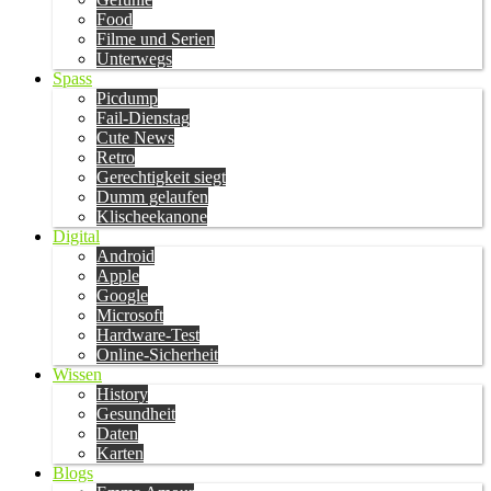
Food
Filme und Serien
Unterwegs
Spass
Picdump
Fail-Dienstag
Cute News
Retro
Gerechtigkeit siegt
Dumm gelaufen
Klischeekanone
Digital
Android
Apple
Google
Microsoft
Hardware-Test
Online-Sicherheit
Wissen
History
Gesundheit
Daten
Karten
Blogs