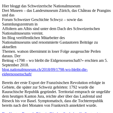
Hier bloggt das Schweizerische Nationalmuseum
Drei Museen – das Landesmuseum Zürich, das Château de Prangins
und das
Forum Schweizer Geschichte Schwyz – sowie das
Sammlungszentrum in
Affoltern am Albis sind unter dem Dach des Schweizerischen
Nationalmuseums vereint.
Im Blog veröffentlichen Mitarbeiter des
Nationalmuseums und renommierte Gastautoren Beiträge zu
aktuellen
Themen. watson übernimmt in loser Folge ausgesuchte Perlen
daraus. Der
Beitrag «1798 – wo bleibt die Eidgenossenschaft?» erschien am 5.
September 2018.
blog.nationalmuseum.ch/2018/09/1798-wo-bleibt-die-
eidgenossenschaft/
Bereits der erste Export der Französischen Revolution erfolgte in
Gebiete, die später zur Schweiz gehörten: 1792 wurde die
Raurachische Republik gegründet. Territorial entsprach sie ungefähr
dem heutigen Kanton Jura, reichte aber über das Laufental und
Birseck bis vor Basel. Symptomatisch, dass die Tochterrepublik
bereits nach drei Monaten von Frankreich annektiert wurde.