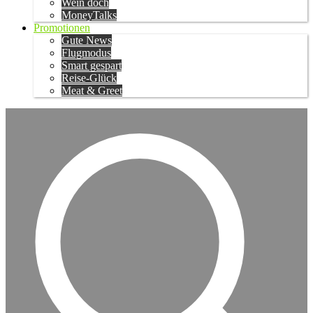
Wein doch
MoneyTalks
Promotionen
Gute News
Flugmodus
Smart gespart
Reise-Glück
Meat & Greet