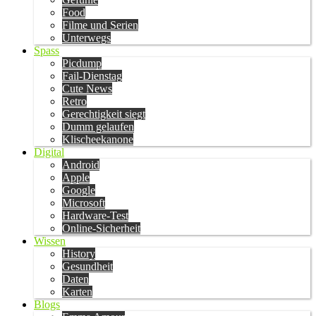
Food
Filme und Serien
Unterwegs
Spass
Picdump
Fail-Dienstag
Cute News
Retro
Gerechtigkeit siegt
Dumm gelaufen
Klischeekanone
Digital
Android
Apple
Google
Microsoft
Hardware-Test
Online-Sicherheit
Wissen
History
Gesundheit
Daten
Karten
Blogs