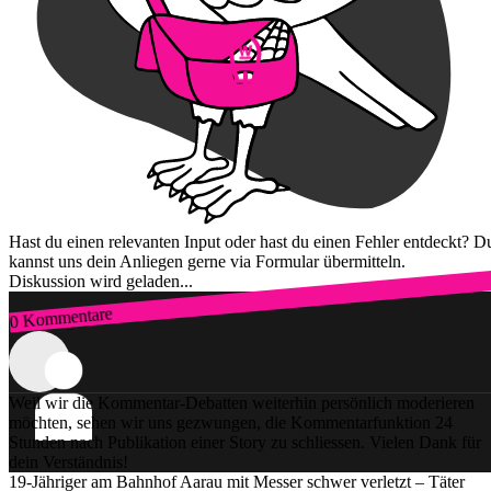
Hast du einen relevanten Input oder hast du einen Fehler entdeckt? D
kannst uns dein Anliegen gerne via Formular übermitteln.
Diskussion wird geladen...
0 Kommentare
Zum Login
Weil wir die Kommentar-Debatten weiterhin persönlich moderieren
möchten, sehen wir uns gezwungen, die Kommentarfunktion 24
Stunden nach Publikation einer Story zu schliessen. Vielen Dank für
dein Verständnis!
19-Jähriger am Bahnhof Aarau mit Messer schwer verletzt – Täter