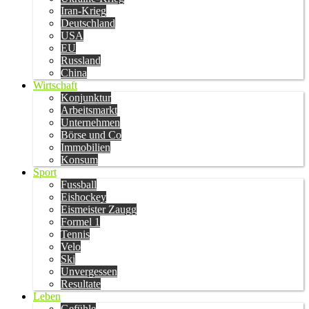
Iran-Krieg
Deutschland
USA
EU
Russland
China
Wirtschaft
Konjunktur
Arbeitsmarkt
Unternehmen
Börse und Co
Immobilien
Konsum
Sport
Fussball
Eishockey
Eismeister Zaugg
Formel 1
Tennis
Velo
Ski
Unvergessen
Resultate
Leben
Gefühle