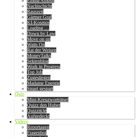
Emma Amour
Nachtschicht
Rauszeit
Gärtner Graf
KI-Kosmos
Loading …
Down by Law
Move on up
Watts On
Rat der Weisen
MoneyTalks
Sektenblog
Work in Progress
Top Job
Zugestiegen
Madame Energie
Smart gespart
Quiz
Mini-Kreuzworträtsel
Quizz den Huber
Quizzticle
Aufgedeckt
Videos
Reportagen
Fragenbot