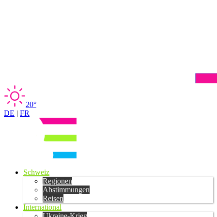
20°
DE
|
FR
Schweiz
Regionen
Abstimmungen
Reisen
International
Ukraine-Krieg