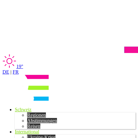
19°
DE
|
FR
Schweiz
Regionen
Abstimmungen
Reisen
International
Ukraine-Krieg