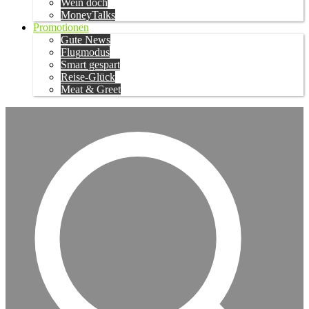
Wein doch
MoneyTalks
Promotionen
Gute News
Flugmodus
Smart gespart
Reise-Glück
Meat & Greet