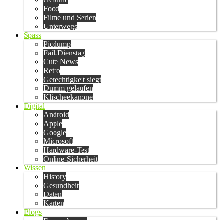
Food
Filme und Serien
Unterwegs
Spass
Picdump
Fail-Dienstag
Cute News
Retro
Gerechtigkeit siegt
Dumm gelaufen
Klischeekanone
Digital
Android
Apple
Google
Microsoft
Hardware-Test
Online-Sicherheit
Wissen
History
Gesundheit
Daten
Karten
Blogs