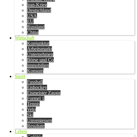
Iran-Krieg
Deutschland
USA
EU
Russland
China
Wirtschaft
Konjunktur
Arbeitsmarkt
Unternehmen
Börse und Co
Immobilien
Konsum
Sport
Fussball
Eishockey
Eismeister Zaugg
Formel 1
Tennis
Velo
Ski
Unvergessen
Resultate
Leben
Gefühle