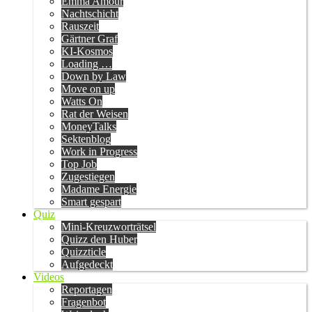
Emma Amour
Nachtschicht
Rauszeit
Gärtner Graf
KI-Kosmos
Loading …
Down by Law
Move on up
Watts On
Rat der Weisen
MoneyTalks
Sektenblog
Work in Progress
Top Job
Zugestiegen
Madame Energie
Smart gespart
Quiz
Mini-Kreuzworträtsel
Quizz den Huber
Quizzticle
Aufgedeckt
Videos
Reportagen
Fragenbot