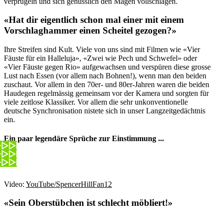
verprügeln und sich genüsslich den Magen vollschlagen.
«Hat dir eigentlich schon mal einer mit einem
Vorschlaghammer einen Scheitel gezogen?»
Ihre Streifen sind Kult. Viele von uns sind mit Filmen wie «Vier
Fäuste für ein Halleluja», «Zwei wie Pech und Schwefel» oder
«Vier Fäuste gegen Rio» aufgewachsen und verspüren diese grosse
Lust nach Essen (vor allem nach Bohnen!), wenn man den beiden
zuschaut. Vor allem in den 70er- und 80er-Jahren waren die beiden
Haudegen regelmässig gemeinsam vor der Kamera und sorgten für
viele zeitlose Klassiker. Vor allem die sehr unkonventionelle
deutsche Synchronisation nistete sich in unser Langzeitgedächtnis
ein.
Ein paar legendäre Sprüche zur Einstimmung ...
Video:
YouTube/SpencerHillFan12
«Sein Oberstübchen ist schlecht möbliert!»