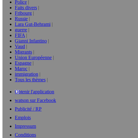
Police
Faits divers
Fribourg
Russie
Lara Gut-Behrami
guerre
FIFA
Gianni Infantino
Vaud
Migrants
Union Européenne
Espagne
Maroc
immigration
Tous les thèmes
Obtenir l'application
watson sur Facebook
Publicité / RP
Emplois
Impressum
Conditions