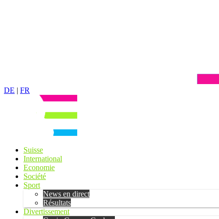
DE
|
FR
Suisse
International
Economie
Société
Sport
News en direct
Résultats
Divertissement