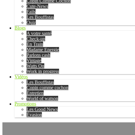
Copin Comme Cochon
Cute-News
Fails
Les Bouffistas
Quiz
Blogs
A votre santé
Check-up
En Train
Madame Energie
Parlons cash
Vintage
Watts On
Work in progress
Vidéos
Les Bouffistas
Copin comme cochon
Entretien
World of watson
Promotions
Les Good News
Évasion