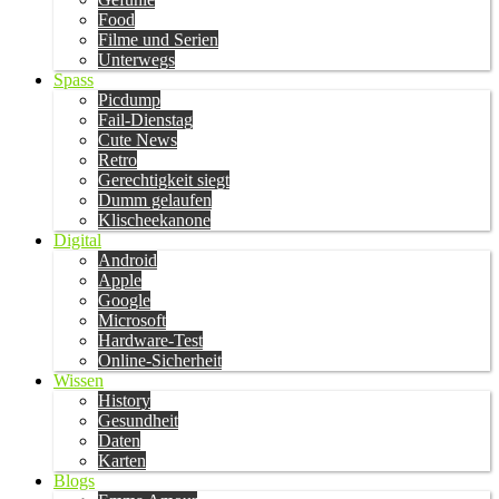
Food
Filme und Serien
Unterwegs
Spass
Picdump
Fail-Dienstag
Cute News
Retro
Gerechtigkeit siegt
Dumm gelaufen
Klischeekanone
Digital
Android
Apple
Google
Microsoft
Hardware-Test
Online-Sicherheit
Wissen
History
Gesundheit
Daten
Karten
Blogs