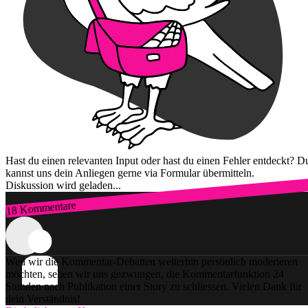
Hast du einen relevanten Input oder hast du einen Fehler entdeckt? D
kannst uns dein Anliegen gerne via Formular übermitteln.
Diskussion wird geladen...
18 Kommentare
Zum Login
Weil wir die Kommentar-Debatten weiterhin persönlich moderieren
möchten, sehen wir uns gezwungen, die Kommentarfunktion 24
Stunden nach Publikation einer Story zu schliessen. Vielen Dank für
dein Verständnis!