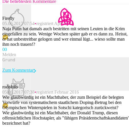
Die beliebtesten Kommentare
Firefly
05.06.2017 07:54
registriert April 2016
Naja Putin hat damals auch bestritten mit seinen Leuten in die Krim
eingefallen zu sein. Wenige Wochen später gab er es dann zu. Heisst,
er hat unbestreitbar gelogen und wer einmal lügt... wieso sollte man
ihm noch trauen!?
0
0
Melden
Zum Kommentar
rodolofo
05.06.2017 07:38
registriert Februar 2016
Beitrag melden
Wie glaubwürdig ist ein Machthaber, der zum Beispiel die belegten
Vorwürfe von systematischem staatlichem Doping-Betrug bei den
Olympischen Winterspielen in Sotschi kategorisch zurückweist?
Wie glaubwürdig ist ein Machthaber, der Donald Trump, diesen
offensichtlichen Hochstapler, als "fähigen Präsidentschaftskandidaten
bezeichnet hat?
...