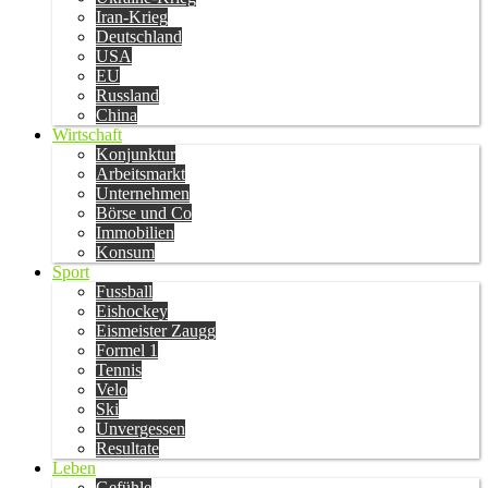
Iran-Krieg
Deutschland
USA
EU
Russland
China
Wirtschaft
Konjunktur
Arbeitsmarkt
Unternehmen
Börse und Co
Immobilien
Konsum
Sport
Fussball
Eishockey
Eismeister Zaugg
Formel 1
Tennis
Velo
Ski
Unvergessen
Resultate
Leben
Gefühle