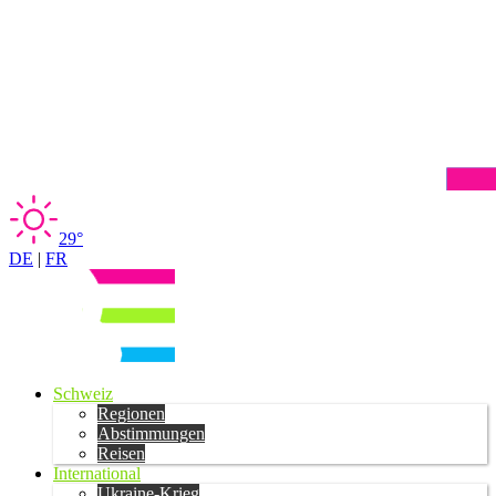
29°
DE
|
FR
Schweiz
Regionen
Abstimmungen
Reisen
International
Ukraine-Krieg