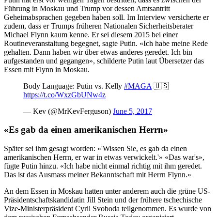
Führung in Moskau und Trump vor dessen Amtsantritt
Geheimabsprachen gegeben haben soll. Im Interview versicherte er
zudem, dass er Trumps früheren Nationalen Sicherheitsberater
Michael Flynn kaum kenne. Er sei diesem 2015 bei einer
Routineveranstaltung begegnet, sagte Putin. «Ich habe meine Rede
gehalten. Dann haben wir über etwas anderes geredet. Ich bin
aufgestanden und gegangen», schilderte Putin laut Übersetzer das
Essen mit Flynn in Moskau.
Body Language: Putin vs. Kelly
#MAGA
🇺🇸
https://t.co/WxzGbUNw4z
— Kev (@MrKevFerguson)
June 5, 2017
«Es gab da einen amerikanischen Herrn»
Später sei ihm gesagt worden: «'Wissen Sie, es gab da einen
amerikanischen Herrn, er war in etwas verwickelt.'» «Das war's»,
fügte Putin hinzu. «Ich habe nicht einmal richtig mit ihm geredet.
Das ist das Ausmass meiner Bekanntschaft mit Herrn Flynn.»
An dem Essen in Moskau hatten unter anderem auch die grüne US-
Präsidentschaftskandidatin Jill Stein und der frühere tschechische
Vize-Ministerpräsident Cyril Svoboda teilgenommen. Es wurde von