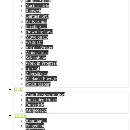
Emma Amour
Nachtschicht
Rauszeit
Gärtner Graf
KI-Kosmos
Loading …
Down by Law
Move on up
Watts On
Rat der Weisen
MoneyTalks
Sektenblog
Work in Progress
Top Job
Zugestiegen
Madame Energie
Smart gespart
Quiz
Mini-Kreuzworträtsel
Quizz den Huber
Quizzticle
Aufgedeckt
Videos
Reportagen
Fragenbot