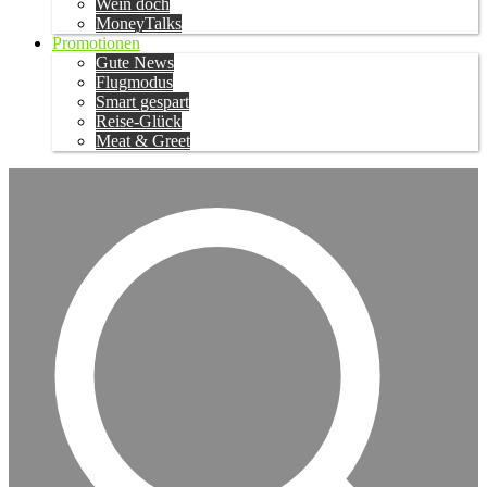
Wein doch
MoneyTalks
Promotionen
Gute News
Flugmodus
Smart gespart
Reise-Glück
Meat & Greet