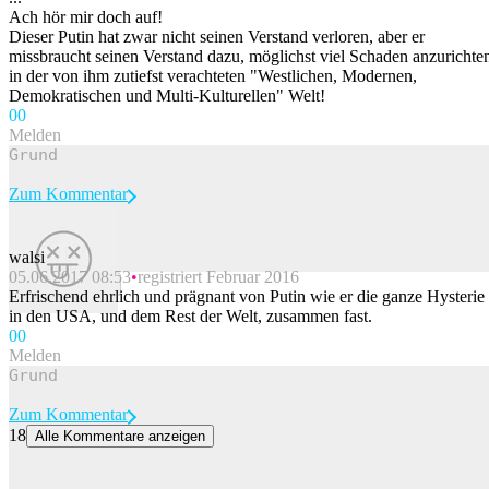
Ach hör mir doch auf!
Dieser Putin hat zwar nicht seinen Verstand verloren, aber er
missbraucht seinen Verstand dazu, möglichst viel Schaden anzurichte
in der von ihm zutiefst verachteten "Westlichen, Modernen,
Demokratischen und Multi-Kulturellen" Welt!
0
0
Melden
Zum Kommentar
walsi
05.06.2017 08:53
registriert Februar 2016
Beitrag melden
Erfrischend ehrlich und prägnant von Putin wie er die ganze Hysterie
in den USA, und dem Rest der Welt, zusammen fast.
0
0
Melden
Zum Kommentar
18
Alle Kommentare anzeigen
Drohnenvorfall in Leipzig: Dieses Geschoss blieb buchstäblich
unter dem Radar