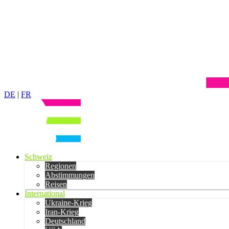
DE
|
FR
Schweiz
Regionen
Abstimmungen
Reisen
International
Ukraine-Krieg
Iran-Krieg
Deutschland