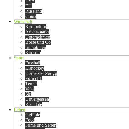
USA
EU
Russland
China
Wirtschaft
Konjunktur
Arbeitsmarkt
Unternehmen
Börse und Co
Immobilien
Konsum
Sport
Fussball
Eishockey
Eismeister Zaugg
Formel 1
Tennis
Velo
Ski
Unvergessen
Resultate
Leben
Gefühle
Food
Filme und Serien