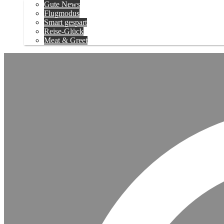
Gute News
Flugmodus
Smart gespart
Reise-Glück
Meat & Greet