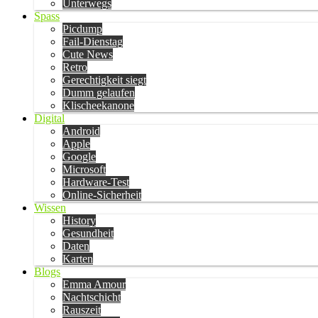
Unterwegs
Spass
Picdump
Fail-Dienstag
Cute News
Retro
Gerechtigkeit siegt
Dumm gelaufen
Klischeekanone
Digital
Android
Apple
Google
Microsoft
Hardware-Test
Online-Sicherheit
Wissen
History
Gesundheit
Daten
Karten
Blogs
Emma Amour
Nachtschicht
Rauszeit