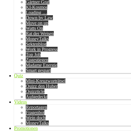
Gärtner Graf
KI-Kosmos
Loading …
Down by Law
Move on up
Watts On
Rat der Weisen
MoneyTalks
Sektenblog
Work in Progress
Top Job
Zugestiegen
Madame Energie
Smart gespart
Quiz
Mini-Kreuzworträtsel
Quizz den Huber
Quizzticle
Aufgedeckt
Videos
Reportagen
Fragenbot
Wein doch
MoneyTalks
Promotionen