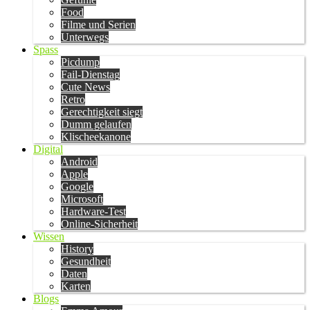
Food
Filme und Serien
Unterwegs
Spass
Picdump
Fail-Dienstag
Cute News
Retro
Gerechtigkeit siegt
Dumm gelaufen
Klischeekanone
Digital
Android
Apple
Google
Microsoft
Hardware-Test
Online-Sicherheit
Wissen
History
Gesundheit
Daten
Karten
Blogs