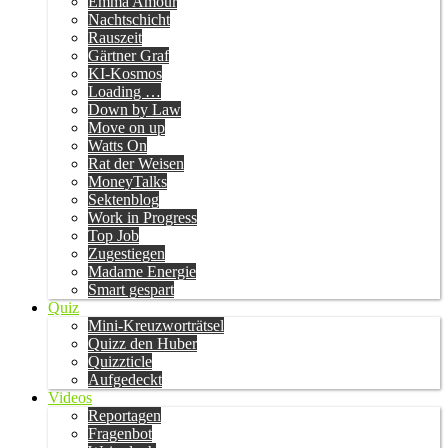
Emma Amour
Nachtschicht
Rauszeit
Gärtner Graf
KI-Kosmos
Loading …
Down by Law
Move on up
Watts On
Rat der Weisen
MoneyTalks
Sektenblog
Work in Progress
Top Job
Zugestiegen
Madame Energie
Smart gespart
Quiz
Mini-Kreuzworträtsel
Quizz den Huber
Quizzticle
Aufgedeckt
Videos
Reportagen
Fragenbot