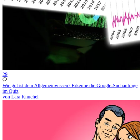
29
Wie gut ist dein Allgemeinwissen? Erkenne die Google-Suchanfrage
im Quiz
von Lara Knuchel