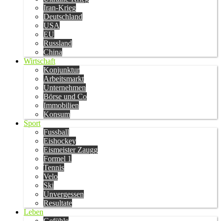
Iran-Krieg
Deutschland
USA
EU
Russland
China
Wirtschaft
Konjunktur
Arbeitsmarkt
Unternehmen
Börse und Co
Immobilien
Konsum
Sport
Fussball
Eishockey
Eismeister Zaugg
Formel 1
Tennis
Velo
Ski
Unvergessen
Resultate
Leben
Gefühle