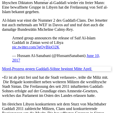
libyschen Diktators Mummar al-Gaddafi wieder ein freier Mann:
Eine bewaffnete Gruppe in Libyen hat die Freilassung von Seif al-
Islam bekannt gegeben.
Al-Islam war einst die Nummer 2 des Gaddafi-Clans. Der Jetsetter
trat auch mehrmals am WEF in Davos auf und traf dort auch die
damalige Bundesrätin Micheline Calmy-Rey.
Armed group announces the release of Saif Al-Islam
Gaddafi in Zintan west of Libya
pic.twitter.com/3gQyBloO2K
— Hussam Al-Sanabani (@HussamSanabani)
June 10,
2017
Mord-Prozess gegen Gaddafi-Söhne beginnt Mitte April
«Er ist ab jetzt frei und hat die Stadt verlassen», teilte die Miliz mit.
Die Brigade kontrolliert neben weiteren Milizen die westlibysche
Stadt Sintan. Die Freilassung des seit 2011 inhaftierten Gaddafi-
Sohnes erfolgte auf der Grundlage eines Amnestie-Gesetzes,
welches das Parlament im Osten des Landes erlassen hatte.
Im ölreichen Libyen konkurrieren seit dem Sturz von Machthaber
Gaddafi 2011 zahlreiche Milizen, Clans und konkurrierende