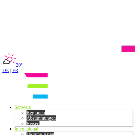
20°
DE
|
FR
Schweiz
Regionen
Abstimmungen
Reisen
International
Ukraine-Krieg