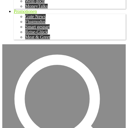
Wein doch
MoneyTalks
Promotionen
Gute News
Flugmodus
Smart gespart
Reise-Glück
Meat & Greet