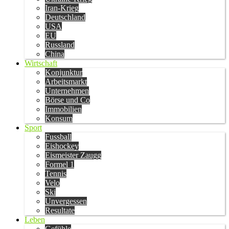
Iran-Krieg
Deutschland
USA
EU
Russland
China
Wirtschaft
Konjunktur
Arbeitsmarkt
Unternehmen
Börse und Co
Immobilien
Konsum
Sport
Fussball
Eishockey
Eismeister Zaugg
Formel 1
Tennis
Velo
Ski
Unvergessen
Resultate
Leben
Gefühle