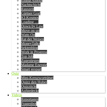
Emma Amour
Nachtschicht
Rauszeit
Gärtner Graf
KI-Kosmos
Loading …
Down by Law
Move on up
Watts On
Rat der Weisen
MoneyTalks
Sektenblog
Work in Progress
Top Job
Zugestiegen
Madame Energie
Smart gespart
Quiz
Mini-Kreuzworträtsel
Quizz den Huber
Quizzticle
Aufgedeckt
Videos
Reportagen
Fragenbot