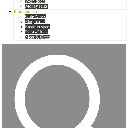
Wein doch
MoneyTalks
Promotionen
Gute News
Flugmodus
Smart gespart
Reise-Glück
Meat & Greet