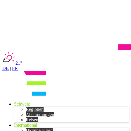
21°
DE
|
FR
Schweiz
Regionen
Abstimmungen
Reisen
International
Ukraine-Krieg