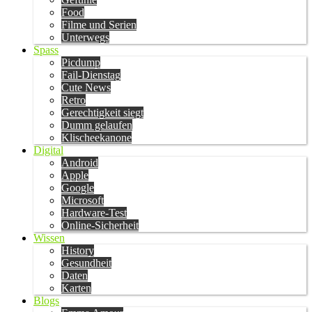
Food
Filme und Serien
Unterwegs
Spass
Picdump
Fail-Dienstag
Cute News
Retro
Gerechtigkeit siegt
Dumm gelaufen
Klischeekanone
Digital
Android
Apple
Google
Microsoft
Hardware-Test
Online-Sicherheit
Wissen
History
Gesundheit
Daten
Karten
Blogs