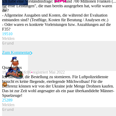
Ich habe eine Verständnisfrage: Die "Rund 700 Millionen Franken (...
für erste Leistungen", die man bereits ausgegeben hat, wofür waren
die?
- Allgemeine Ausgaben und Kosten, die während der Evaluation
entstanden sind? (Testflüge, Kosten für Beratung / Analysen etc.)
- Oder waren es konkrete Vorleistungen bzw. Anzahlungen auf die
F35?
195
10
Melden
Zum Kommentar
Quaerentius
19.03.2025 16:06
registriert Mai 2022
Beitrag melden
Ich bin dafür, die Bestellung zu stornieren. Für Luftpolizeidienste
braucht es keine fliegende, eierlegende Milchwollsau! Für die
Differenz können wir von der Ukraine jede Menge Drohnen kaufen.
Das ist zur Zeit wohl angesagter als ein paar überkandidelte Männer-
Spuelzeuge!
252
89
Melden