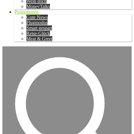
Wein doch
MoneyTalks
Promotionen
Gute News
Flugmodus
Smart gespart
Reise-Glück
Meat & Greet