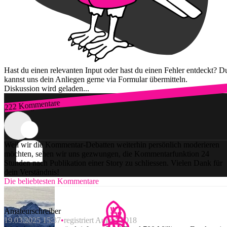
Hast du einen relevanten Input oder hast du einen Fehler entdeckt? D
kannst uns dein Anliegen gerne via Formular übermitteln.
Diskussion wird geladen...
222 Kommentare
Zum Login
Weil wir die Kommentar-Debatten weiterhin persönlich moderieren
möchten, sehen wir uns gezwungen, die Kommentarfunktion 24
Stunden nach Publikation einer Story zu schliessen. Vielen Dank für
dein Verständnis!
Die beliebtesten Kommentare
Amateurschreiber
19.03.2025 15:37
registriert August 2018