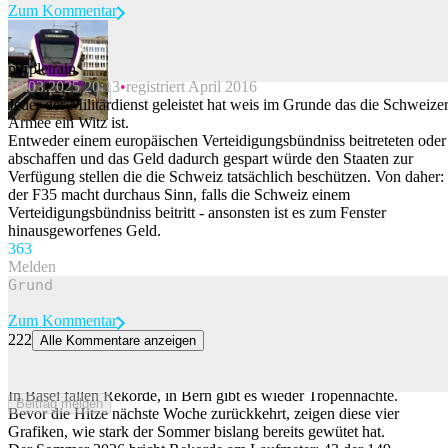
Zum Kommentar
purpletrain
19.03.2025 20:13
registriert April 2016
Beitrag melden
Jeder der Militärdienst geleistet hat weis im Grunde das die Schweize
Armee ein Witz ist.
Entweder einem europäischen Verteidigungsbündniss beitreteten oder
abschaffen und das Geld dadurch gespart würde den Staaten zur
Verfügung stellen die die Schweiz tatsächlich beschützen. Von daher:
der F35 macht durchaus Sinn, falls die Schweiz einem
Verteidigungsbündniss beitritt - ansonsten ist es zum Fenster
hinausgeworfenes Geld.
36
3
Melden
Zum Kommentar
222
Alle Kommentare anzeigen
Hitzetage, Tropennächte, 39,7 Grad – der Sommer 2026 in 4
Grafiken
In Basel fallen Rekorde, in Bern gibt es wieder Tropennächte.
Beitrag melden
Bevor die Hitze nächste Woche zurückkehrt, zeigen diese vier
Grafiken, wie stark der Sommer bislang bereits gewütet hat.