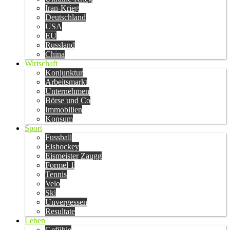
Iran-Krieg
Deutschland
USA
EU
Russland
China
Wirtschaft
Konjunktur
Arbeitsmarkt
Unternehmen
Börse und Co
Immobilien
Konsum
Sport
Fussball
Eishockey
Eismeister Zaugg
Formel 1
Tennis
Velo
Ski
Unvergessen
Resultate
Leben
Gefühle