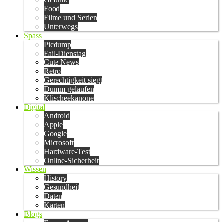
Food
Filme und Serien
Unterwegs
Spass
Picdump
Fail-Dienstag
Cute News
Retro
Gerechtigkeit siegt
Dumm gelaufen
Klischeekanone
Digital
Android
Apple
Google
Microsoft
Hardware-Test
Online-Sicherheit
Wissen
History
Gesundheit
Daten
Karten
Blogs