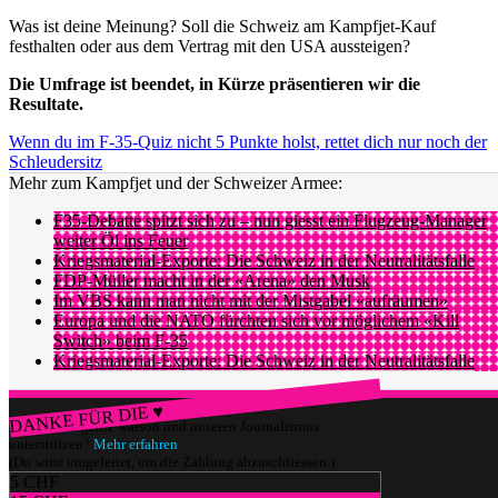
Was ist deine Meinung? Soll die Schweiz am Kampfjet-Kauf
festhalten oder aus dem Vertrag mit den USA aussteigen?
Die Umfrage ist beendet, in Kürze präsentieren wir die
Resultate.
Wenn du im F-35-Quiz nicht 5 Punkte holst, rettet dich nur noch der
Schleudersitz
Mehr zum Kampfjet und der Schweizer Armee:
F35-Debatte spitzt sich zu – nun giesst ein Flugzeug-Manager
weiter Öl ins Feuer
Kriegsmaterial-Exporte: Die Schweiz in der Neutralitätsfalle
FDP-Müller macht in der «Arena» den Musk
Im VBS kann man nicht mit der Mistgabel «aufräumen»
Europa und die NATO fürchten sich vor möglichem «Kill
Switch» beim F-35
Kriegsmaterial-Exporte: Die Schweiz in der Neutralitätsfalle
DANKE FÜR DIE ♥
Würdest du gerne watson und unseren Journalismus
unterstützen?
Mehr erfahren
(Du wirst umgeleitet, um die Zahlung abzuschliessen.)
5 CHF