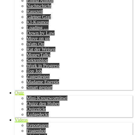
Emma Amour
Nachtschicht
Rauszeit
Gärtner Graf
KI-Kosmos
Loading …
Down by Law
Move on up
Watts On
Rat der Weisen
MoneyTalks
Sektenblog
Work in Progress
Top Job
Zugestiegen
Madame Energie
Smart gespart
Quiz
Mini-Kreuzworträtsel
Quizz den Huber
Quizzticle
Aufgedeckt
Videos
Reportagen
Fragenbot