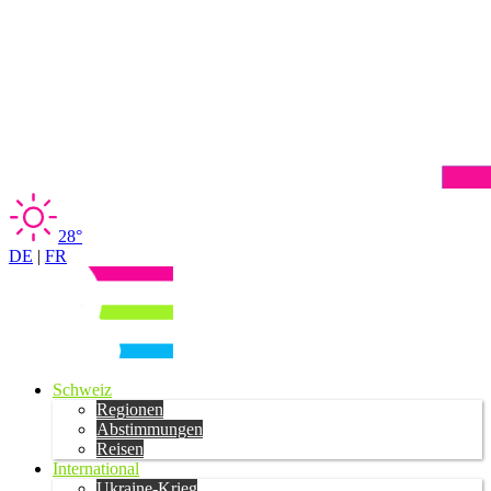
28°
DE
|
FR
Schweiz
Regionen
Abstimmungen
Reisen
International
Ukraine-Krieg