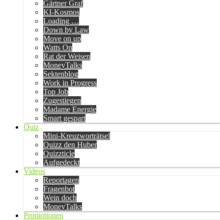
Gärtner Graf
KI-Kosmos
Loading …
Down by Law
Move on up
Watts On
Rat der Weisen
MoneyTalks
Sektenblog
Work in Progress
Top Job
Zugestiegen
Madame Energie
Smart gespart
Quiz
Mini-Kreuzworträtsel
Quizz den Huber
Quizzticle
Aufgedeckt
Videos
Reportagen
Fragenbot
Wein doch
MoneyTalks
Promotionen