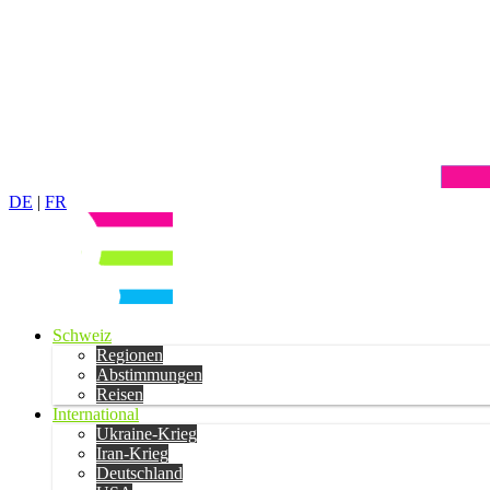
DE
|
FR
Schweiz
Regionen
Abstimmungen
Reisen
International
Ukraine-Krieg
Iran-Krieg
Deutschland