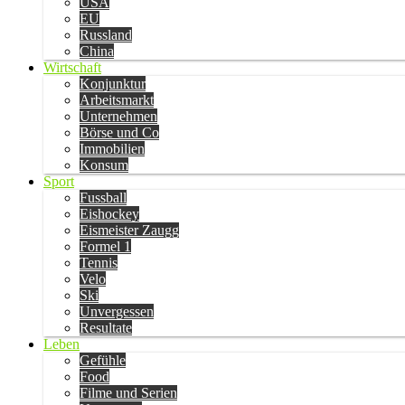
USA
EU
Russland
China
Wirtschaft
Konjunktur
Arbeitsmarkt
Unternehmen
Börse und Co
Immobilien
Konsum
Sport
Fussball
Eishockey
Eismeister Zaugg
Formel 1
Tennis
Velo
Ski
Unvergessen
Resultate
Leben
Gefühle
Food
Filme und Serien