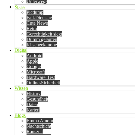
Unterwegs
Spass
Picdump
Fail-Dienstag
Cute News
Retro
Gerechtigkeit siegt
Dumm gelaufen
Klischeekanone
Digital
Android
Apple
Google
Microsoft
Hardware-Test
Online-Sicherheit
Wissen
History
Gesundheit
Daten
Karten
Blogs
Emma Amour
Nachtschicht
Rauszeit