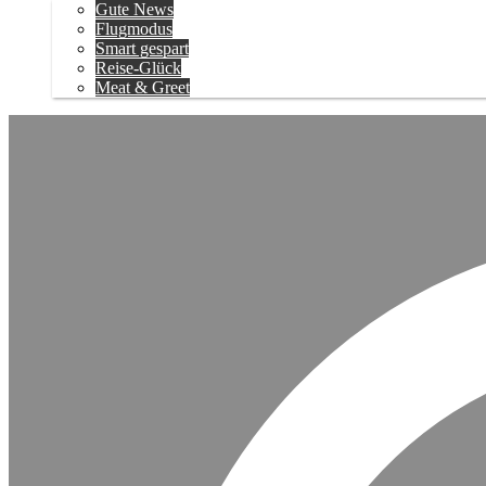
Gute News
Flugmodus
Smart gespart
Reise-Glück
Meat & Greet