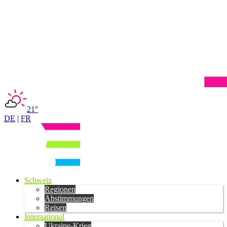
21°
DE
|
FR
Schweiz
Regionen
Abstimmungen
Reisen
International
Ukraine-Krieg