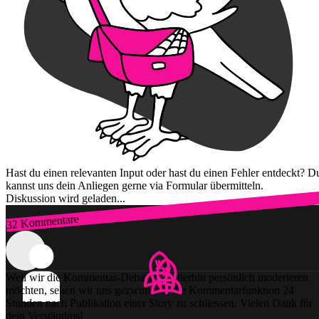
Hast du einen relevanten Input oder hast du einen Fehler entdeckt? D
kannst uns dein Anliegen gerne via Formular übermitteln.
Diskussion wird geladen...
32 Kommentare
Zum Login
Weil wir die Kommentar-Debatten weiterhin persönlich moderieren
möchten, sehen wir uns gezwungen, die Kommentarfunktion 24
Stunden nach Publikation einer Story zu schliessen. Vielen Dank für
dein Verständnis!