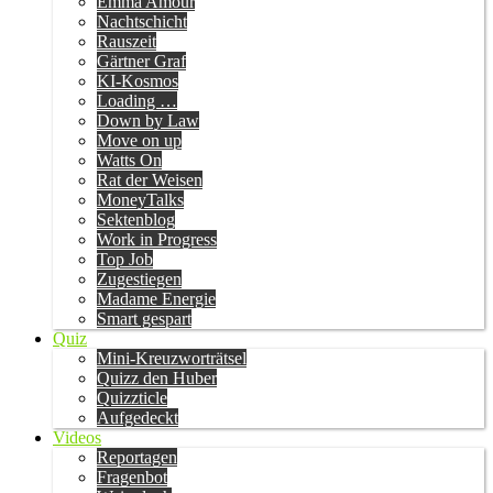
Emma Amour
Nachtschicht
Rauszeit
Gärtner Graf
KI-Kosmos
Loading …
Down by Law
Move on up
Watts On
Rat der Weisen
MoneyTalks
Sektenblog
Work in Progress
Top Job
Zugestiegen
Madame Energie
Smart gespart
Quiz
Mini-Kreuzworträtsel
Quizz den Huber
Quizzticle
Aufgedeckt
Videos
Reportagen
Fragenbot