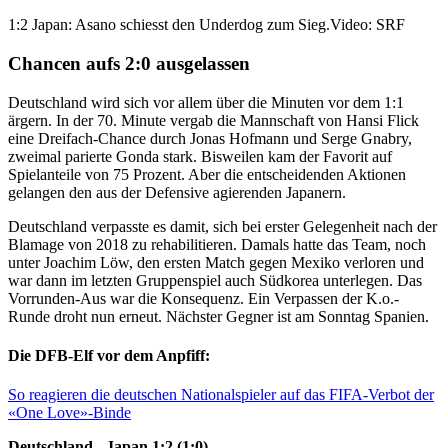
1:2 Japan: Asano schiesst den Underdog zum Sieg.
Video: SRF
Chancen aufs 2:0 ausgelassen
Deutschland wird sich vor allem über die Minuten vor dem 1:1
ärgern. In der 70. Minute vergab die Mannschaft von Hansi Flick
eine Dreifach-Chance durch Jonas Hofmann und Serge Gnabry,
zweimal parierte Gonda stark. Bisweilen kam der Favorit auf
Spielanteile von 75 Prozent. Aber die entscheidenden Aktionen
gelangen den aus der Defensive agierenden Japanern.
Deutschland verpasste es damit, sich bei erster Gelegenheit nach der
Blamage von 2018 zu rehabilitieren. Damals hatte das Team, noch
unter Joachim Löw, den ersten Match gegen Mexiko verloren und
war dann im letzten Gruppenspiel auch Südkorea unterlegen. Das
Vorrunden-Aus war die Konsequenz. Ein Verpassen der K.o.-
Runde droht nun erneut. Nächster Gegner ist am Sonntag Spanien.
Die DFB-Elf vor dem Anpfiff:
So reagieren die deutschen Nationalspieler auf das FIFA-Verbot der
«One Love»-Binde
Deutschland - Japan 1:2 (1:0)