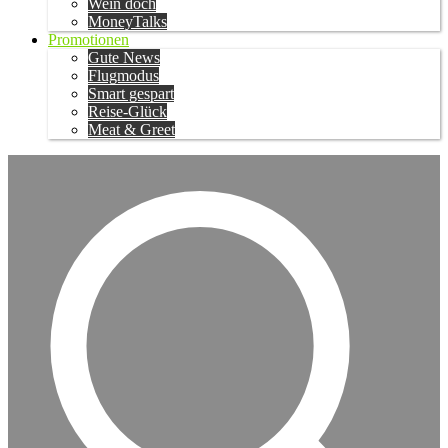
Wein doch
MoneyTalks
Promotionen
Gute News
Flugmodus
Smart gespart
Reise-Glück
Meat & Greet