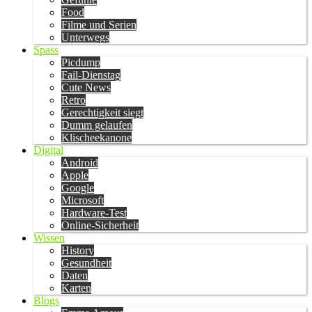
Food
Filme und Serien
Unterwegs
Spass
Picdump
Fail-Dienstag
Cute News
Retro
Gerechtigkeit siegt
Dumm gelaufen
Klischeekanone
Digital
Android
Apple
Google
Microsoft
Hardware-Test
Online-Sicherheit
Wissen
History
Gesundheit
Daten
Karten
Blogs