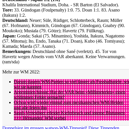
Khalifa International Stadium, Doha. - SR Barton (El Salvador).
Tore:
33. Gündogan (Foulpenalty) 1:0. 75. Doan 1:1. 83. Asano
(Itakura) 1:2.
Deutschland:
Neuer; Süle, Rüdiger, Schlotterbeck, Raum; Müller
(67. Hofmann), Kimmich, Gündogan (67. Gündogan), Gnabry (90.
Moukoko); Musiala (79. Götze); Havertz (79. Füllkrug).
Japan:
Gonda; Sakai (75. Minamino), Yoshida, Itakura, Nagatomo
(57. Mitoma); Ito, Endo, Tanaka (71. Doan), Kubo (46. Tomiyasu);
Kamada; Maeda (57. Asano).
Bemerkungen:
Deutschland ohne Sané (verletzt). 45. Tor von
Havertz wegen Abseits vom VAR aberkannt. Keine Verwarnungen.
(ram/sda)
Mehr zur WM 2022:
Darum dauern WM-Partien so viel länger als Fussballspiele, wi
wir sie kannten
Argentinien hässig: Hat der VAR beim «Millimeterlen» einen
schlimmen Fehler gemacht?
Ochoa wird wieder einmal zum mexikanischen WM-Helden
und alle feiern ihn
Saudi-Verteidiger erleidet Kieferbruch und interne Blutungen
+++ Hérnandez' WM vorbei
Doppelsieg im grossen watson-WM-Tippspiel! Diese Tippenden