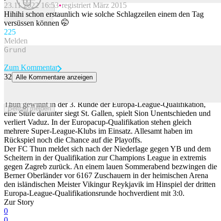
23.11.2022 16:53
registriert März 2015
Beitrag melden
Hihihi schon erstaunlich wie solche Schlagzeilen einem den Tag
versüssen können 🤭
22
5
Melden
Zum Kommentar
32
Alle Kommentare anzeigen
Thun schlägt Isländer in Europa-League-Quali + FCSG und
Lugano siegen + Sion mit Remis
Thun gewinnt in der 3. Runde der Europa-League-Qualifikation,
Beitrag melden
eine Stufe darunter siegt St. Gallen, spielt Sion Unentschieden und
verliert Vaduz. In der Europacup-Qualifikation stehen gleich
mehrere Super-League-Klubs im Einsatz. Allesamt haben im
Rückspiel noch die Chance auf die Playoffs.
Der FC Thun meldet sich nach der Niederlage gegen YB und dem
Scheitern in der Qualifikation zur Champions League in extremis
gegen Zagreb zurück. An einem lauen Sommerabend bezwingen die
Berner Oberländer vor 6167 Zuschauern in der heimischen Arena
den isländischen Meister Vikingur Reykjavik im Hinspiel der dritten
Europa-League-Qualifikationsrunde hochverdient mit 3:0.
Zur Story
0
0