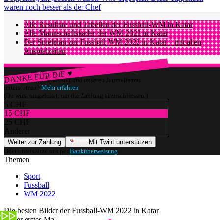
waren noch besser als der Chef
Alle Resultate und Tabellen der Fussball-WM in Katar
Alle Mannschaftskader der WM 2022 in Katar
Der Spielplan zur Fussball-WM 2022 in Katar – mit allen
Anspielzeiten
DANKE FÜR DIE ♥
Würdest du gerne watson und unseren Journalismus
unterstützen?
Mehr erfahren
(Du wirst umgeleitet, um die Zahlung abzuschliessen.)
5 CHF
15 CHF
25 CHF
Anderer
Weiter zur Zahlung
Mit Twint unterstützen
Oder unterstütze uns per
Banküberweisung
.
Themen
Sport
Fussball
WM 2022
Die besten Bilder der Fussball-WM 2022 in Katar
Unser erstes Mal