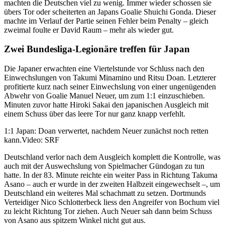
machten die Deutschen viel zu wenig. Immer wieder schossen sie
übers Tor oder scheiterten an Japans Goalie Shuichi Gonda. Dieser
machte im Verlauf der Partie seinen Fehler beim Penalty – gleich
zweimal foulte er David Raum – mehr als wieder gut.
Zwei Bundesliga-Legionäre treffen für Japan
Die Japaner erwachten eine Viertelstunde vor Schluss nach den
Einwechslungen von Takumi Minamino und Ritsu Doan. Letzterer
profitierte kurz nach seiner Einwechslung von einer ungenügenden
Abwehr von Goalie Manuel Neuer, um zum 1:1 einzuschieben.
Minuten zuvor hatte Hiroki Sakai den japanischen Ausgleich mit
einem Schuss über das leere Tor nur ganz knapp verfehlt.
1:1 Japan: Doan verwertet, nachdem Neuer zunächst noch retten
kann.
Video: SRF
Deutschland verlor nach dem Ausgleich komplett die Kontrolle, was
auch mit der Auswechslung von Spielmacher Gündogan zu tun
hatte. In der 83. Minute reichte ein weiter Pass in Richtung Takuma
Asano – auch er wurde in der zweiten Halbzeit eingewechselt –, um
Deutschland ein weiteres Mal schachmatt zu setzen. Dortmunds
Verteidiger Nico Schlotterbeck liess den Angreifer von Bochum viel
zu leicht Richtung Tor ziehen. Auch Neuer sah dann beim Schuss
von Asano aus spitzem Winkel nicht gut aus.