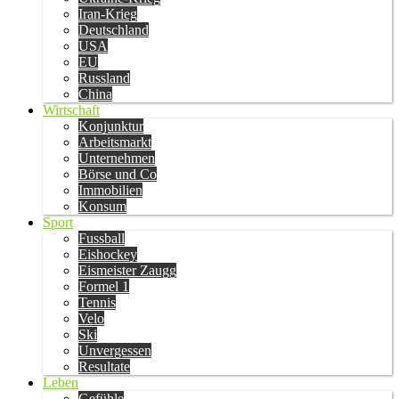
Iran-Krieg
Deutschland
USA
EU
Russland
China
Wirtschaft
Konjunktur
Arbeitsmarkt
Unternehmen
Börse und Co
Immobilien
Konsum
Sport
Fussball
Eishockey
Eismeister Zaugg
Formel 1
Tennis
Velo
Ski
Unvergessen
Resultate
Leben
Gefühle