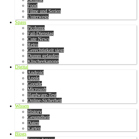
Food
Filme und Serien
Unterwegs
Spass
Picdump
Fail-Dienstag
Cute News
Retro
Gerechtigkeit siegt
Dumm gelaufen
Klischeekanone
Digital
Android
Apple
Google
Microsoft
Hardware-Test
Online-Sicherheit
Wissen
History
Gesundheit
Daten
Karten
Blogs