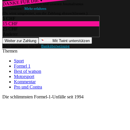
DANKE FÜR DIE ♥
Würdest du gerne watson und unseren Journalismus
unterstützen?
Mehr erfahren
(Du wirst umgeleitet, um die Zahlung abzuschliessen.)
5 CHF
15 CHF
25 CHF
Anderer
Weiter zur Zahlung
Mit Twint unterstützen
Oder unterstütze uns per
Banküberweisung
.
Themen
Sport
Formel 1
Best of watson
Motorsport
Kommentar
Pro und Contra
Die schlimmsten Formel-1-Unfälle seit 1994