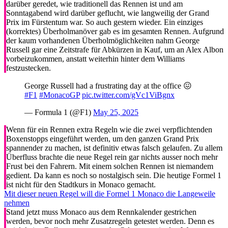
darüber geredet, wie traditionell das Rennen ist und am
Sonntagabend wird darüber geflucht, wie langweilig der Grand
Prix im Fürstentum war. So auch gestern wieder. Ein einziges
(korrektes) Überholmanöver gab es im gesamten Rennen. Aufgrund
der kaum vorhandenen Überholmöglichkeiten nahm George
Russell gar eine Zeitstrafe für Abkürzen in Kauf, um an Alex Albon
vorbeizukommen, anstatt weiterhin hinter dem Williams
festzustecken.
George Russell had a frustrating day at the office 😖
#F1
#MonacoGP
pic.twitter.com/gVc1ViBgnx
— Formula 1 (@F1)
May 25, 2025
Wenn für ein Rennen extra Regeln wie die zwei verpflichtenden
Boxenstopps eingeführt werden, um den ganzen Grand Prix
spannender zu machen, ist definitiv etwas falsch gelaufen. Zu allem
Überfluss brachte die neue Regel rein gar nichts ausser noch mehr
Frust bei den Fahrern. Mit einem solchen Rennen ist niemandem
gedient. Da kann es noch so nostalgisch sein. Die heutige Formel 1
ist nicht für den Stadtkurs in Monaco gemacht.
Mit dieser neuen Regel will die Formel 1 Monaco die Langeweile
nehmen
Stand jetzt muss Monaco aus dem Rennkalender gestrichen
werden, bevor noch mehr Zusatzregeln getestet werden. Denn es