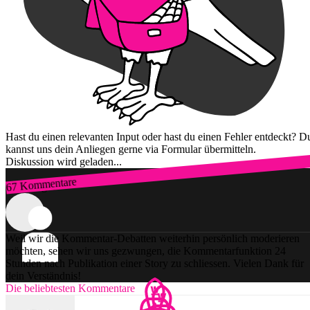
Hast du einen relevanten Input oder hast du einen Fehler entdeckt? D
kannst uns dein Anliegen gerne via Formular übermitteln.
Diskussion wird geladen...
67 Kommentare
Zum Login
Weil wir die Kommentar-Debatten weiterhin persönlich moderieren
möchten, sehen wir uns gezwungen, die Kommentarfunktion 24
Stunden nach Publikation einer Story zu schliessen. Vielen Dank für
dein Verständnis!
Die beliebtesten Kommentare