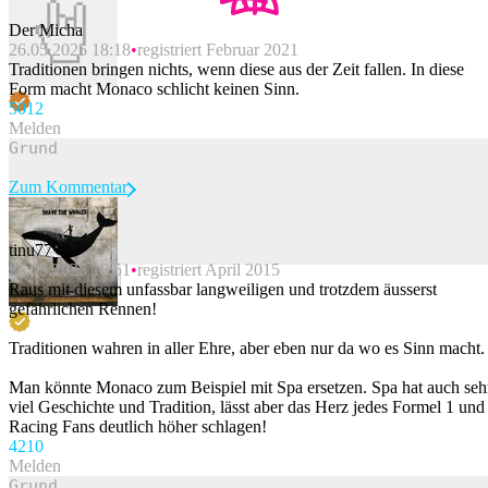
Der Micha
26.05.2025 18:18
registriert Februar 2021
Traditionen bringen nichts, wenn diese aus der Zeit fallen. In diese
Form macht Monaco schlicht keinen Sinn.
50
12
Melden
Zum Kommentar
tinu77
26.05.2025 18:51
registriert April 2015
Beitrag melden
Raus mit diesem unfassbar langweiligen und trotzdem äusserst
gefährlichen Rennen!
Traditionen wahren in aller Ehre, aber eben nur da wo es Sinn macht.
Man könnte Monaco zum Beispiel mit Spa ersetzen. Spa hat auch seh
viel Geschichte und Tradition, lässt aber das Herz jedes Formel 1 und
Racing Fans deutlich höher schlagen!
42
10
Melden