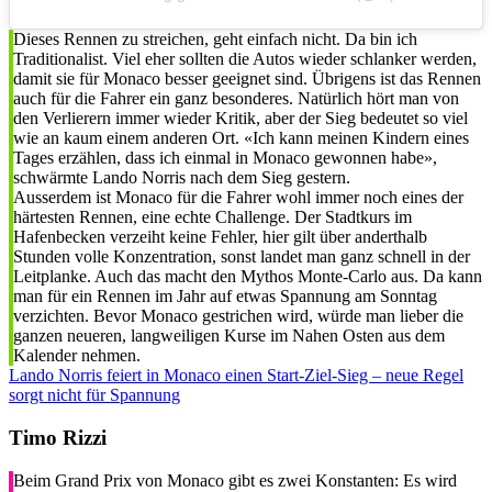
Dieses Rennen zu streichen, geht einfach nicht. Da bin ich
Traditionalist. Viel eher sollten die Autos wieder schlanker werden,
damit sie für Monaco besser geeignet sind. Übrigens ist das Rennen
auch für die Fahrer ein ganz besonderes. Natürlich hört man von
den Verlierern immer wieder Kritik, aber der Sieg bedeutet so viel
wie an kaum einem anderen Ort. «Ich kann meinen Kindern eines
Tages erzählen, dass ich einmal in Monaco gewonnen habe»,
schwärmte Lando Norris nach dem Sieg gestern.
Ausserdem ist Monaco für die Fahrer wohl immer noch eines der
härtesten Rennen, eine echte Challenge. Der Stadtkurs im
Hafenbecken verzeiht keine Fehler, hier gilt über anderthalb
Stunden volle Konzentration, sonst landet man ganz schnell in der
Leitplanke. Auch das macht den Mythos Monte-Carlo aus. Da kann
man für ein Rennen im Jahr auf etwas Spannung am Sonntag
verzichten. Bevor Monaco gestrichen wird, würde man lieber die
ganzen neueren, langweiligen Kurse im Nahen Osten aus dem
Kalender nehmen.
Lando Norris feiert in Monaco einen Start-Ziel-Sieg – neue Regel
sorgt nicht für Spannung
Timo Rizzi
Beim Grand Prix von Monaco gibt es zwei Konstanten: Es wird