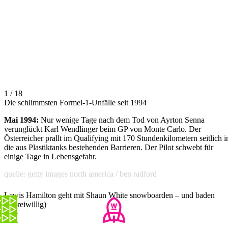
1 / 18
Die schlimmsten Formel-1-Unfälle seit 1994
Mai 1994:
Nur wenige Tage nach dem Tod von Ayrton Senna
verunglückt Karl Wendlinger beim GP von Monte Carlo. Der
Österreicher prallt im Qualifying mit 170 Stundenkilometern seitlich i
die aus Plastiktanks bestehenden Barrieren. Der Pilot schwebt für
einige Tage in Lebensgefahr.
quelle: getty images north america / ben radford
Lewis Hamilton geht mit Shaun White snowboarden – und baden
(unfreiwillig)