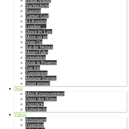
Emma Amour
Nachtschicht
Rauszeit
Gärtner Graf
KI-Kosmos
Loading …
Down by Law
Move on up
Watts On
Rat der Weisen
MoneyTalks
Sektenblog
Work in Progress
Top Job
Zugestiegen
Madame Energie
Smart gespart
Quiz
Mini-Kreuzworträtsel
Quizz den Huber
Quizzticle
Aufgedeckt
Videos
Reportagen
Fragenbot