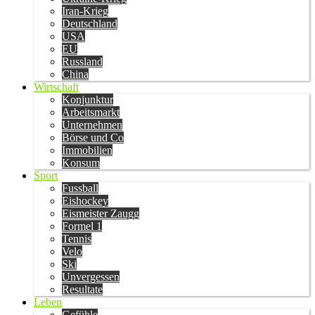
Iran-Krieg
Deutschland
USA
EU
Russland
China
Wirtschaft
Konjunktur
Arbeitsmarkt
Unternehmen
Börse und Co
Immobilien
Konsum
Sport
Fussball
Eishockey
Eismeister Zaugg
Formel 1
Tennis
Velo
Ski
Unvergessen
Resultate
Leben
Gefühle