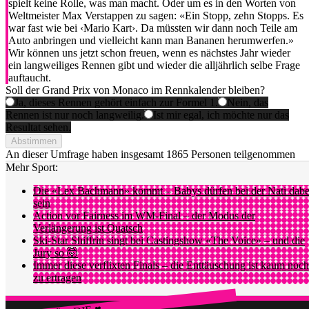
spielt keine Rolle, was man macht. Oder um es in den Worten von
Weltmeister Max Verstappen zu sagen: «Ein Stopp, zehn Stopps. Es
war fast wie bei ‹Mario Kart›. Da müssten wir dann noch Teile am
Auto anbringen und vielleicht kann man Bananen herumwerfen.»
Wir können uns jetzt schon freuen, wenn es nächstes Jahr wieder
ein langweiliges Rennen gibt und wieder die alljährlich selbe Frage
auftaucht.
Soll der Grand Prix von Monaco im Rennkalender bleiben?
Ja, dieses Rennen gehört einfach zur Formel 1.
Nein, das
Rennen ist nur noch langweilig.
Ist mir egal, ich möchte nur das
Resultat sehen.
Abstimmen
An dieser Umfrage haben insgesamt
1865 Personen
teilgenommen
Mehr Sport:
Die «Lex Bachmann» kommt – Babys dürfen bei der Nati dabe
sein
Action vor Fairness im WM-Final – der Modus der
Verlängerung ist Quatsch
Ski-Star Shiffrin singt bei Castingshow «The Voice» – und die
Jury so 🤯
Immer diese verflixten Finals – die Enttäuschung ist kaum noch
zu ertragen