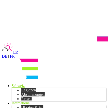
18°
DE
|
FR
Schweiz
Regionen
Abstimmungen
Reisen
International
Ukraine-Krieg