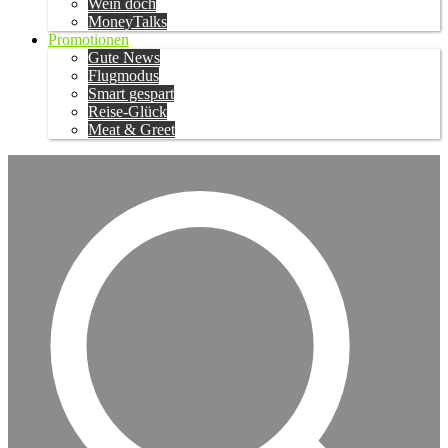
Wein doch
MoneyTalks
Promotionen
Gute News
Flugmodus
Smart gespart
Reise-Glück
Meat & Greet