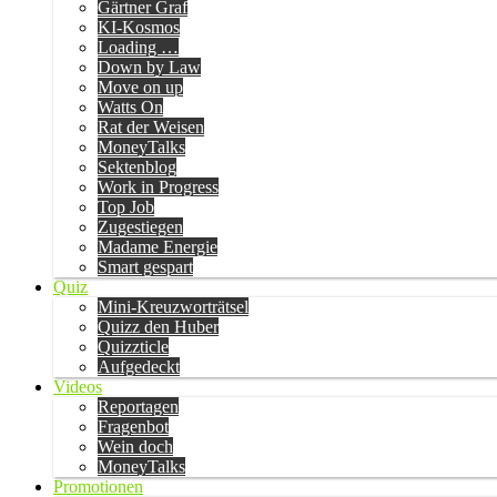
Gärtner Graf
KI-Kosmos
Loading …
Down by Law
Move on up
Watts On
Rat der Weisen
MoneyTalks
Sektenblog
Work in Progress
Top Job
Zugestiegen
Madame Energie
Smart gespart
Quiz
Mini-Kreuzworträtsel
Quizz den Huber
Quizzticle
Aufgedeckt
Videos
Reportagen
Fragenbot
Wein doch
MoneyTalks
Promotionen