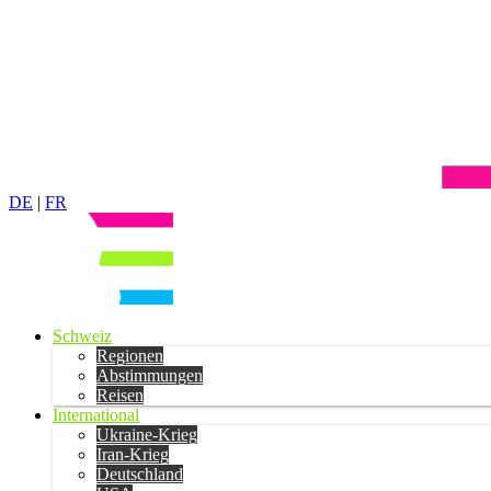
DE
|
FR
Schweiz
Regionen
Abstimmungen
Reisen
International
Ukraine-Krieg
Iran-Krieg
Deutschland