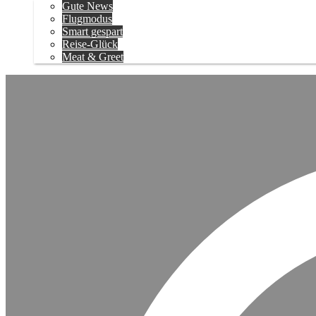
Gute News
Flugmodus
Smart gespart
Reise-Glück
Meat & Greet