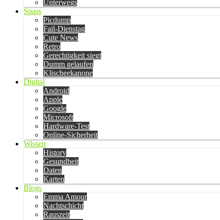
Unterwegs
Spass
Picdump
Fail-Dienstag
Cute News
Retro
Gerechtigkeit siegt
Dumm gelaufen
Klischeekanone
Digital
Android
Apple
Google
Microsoft
Hardware-Test
Online-Sicherheit
Wissen
History
Gesundheit
Daten
Karten
Blogs
Emma Amour
Nachtschicht
Rauszeit