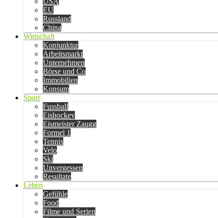
USA
EU
Russland
China
Wirtschaft
Konjunktur
Arbeitsmarkt
Unternehmen
Börse und Co
Immobilien
Konsum
Sport
Fussball
Eishockey
Eismeister Zaugg
Formel 1
Tennis
Velo
Ski
Unvergessen
Resultate
Leben
Gefühle
Food
Filme und Serien