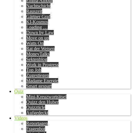
Emma Amour
Nachtschicht
Rauszeit
Gärtner Graf
KI-Kosmos
Loading …
Down by Law
Move on up
Watts On
Rat der Weisen
MoneyTalks
Sektenblog
Work in Progress
Top Job
Zugestiegen
Madame Energie
Smart gespart
Quiz
Mini-Kreuzworträtsel
Quizz den Huber
Quizzticle
Aufgedeckt
Videos
Reportagen
Fragenbot