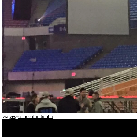
via
yesyesmuchfun.tumblr