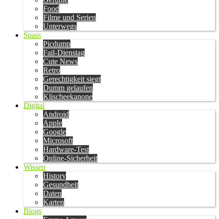
Food
Filme und Serien
Unterwegs
Spass
Picdump
Fail-Dienstag
Cute News
Retro
Gerechtigkeit siegt
Dumm gelaufen
Klischeekanone
Digital
Android
Apple
Google
Microsoft
Hardware-Test
Online-Sicherheit
Wissen
History
Gesundheit
Daten
Karten
Blogs