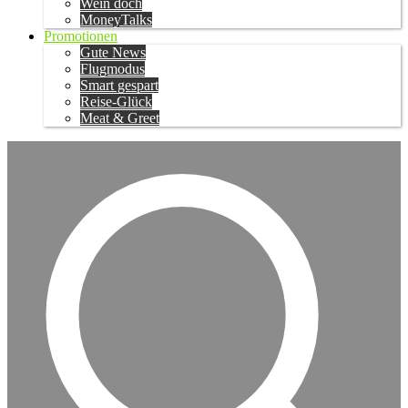
Wein doch
MoneyTalks
Promotionen
Gute News
Flugmodus
Smart gespart
Reise-Glück
Meat & Greet