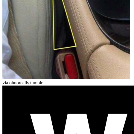
via ohnoreally.tumblr