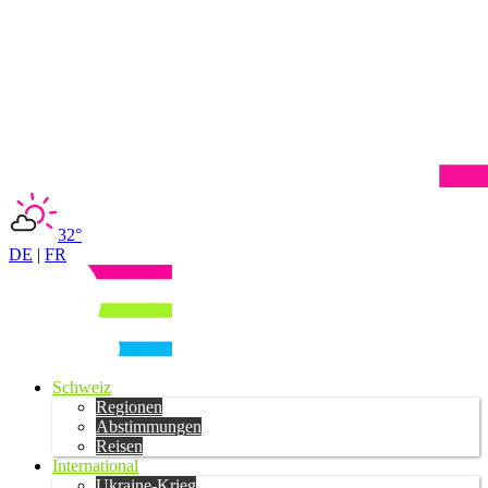
32°
DE
|
FR
Schweiz
Regionen
Abstimmungen
Reisen
International
Ukraine-Krieg