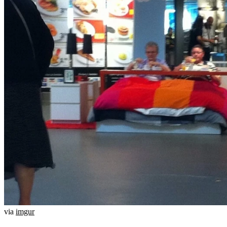
via
imgur