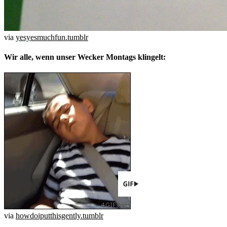
via
yesyesmuchfun.tumblr
Wir alle, wenn unser Wecker Montags klingelt:
via
howdoiputthisgently.tumblr