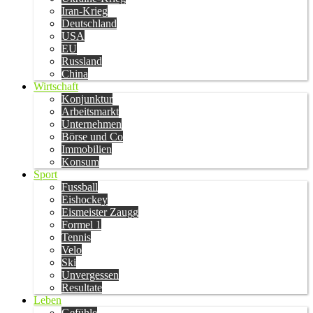
Iran-Krieg
Deutschland
USA
EU
Russland
China
Wirtschaft
Konjunktur
Arbeitsmarkt
Unternehmen
Börse und Co
Immobilien
Konsum
Sport
Fussball
Eishockey
Eismeister Zaugg
Formel 1
Tennis
Velo
Ski
Unvergessen
Resultate
Leben
Gefühle