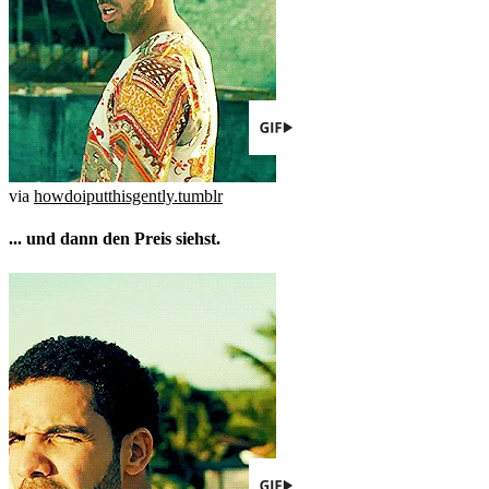
via
howdoiputthisgently.tumblr
... und dann den Preis siehst.