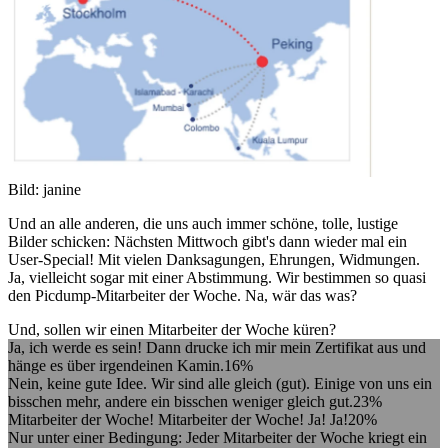
Bild: janine
Und an alle anderen, die uns auch immer schöne, tolle, lustige
Bilder schicken: Nächsten Mittwoch gibt's dann wieder mal ein
User-Special! Mit vielen Danksagungen, Ehrungen, Widmungen.
Ja, vielleicht sogar mit einer Abstimmung. Wir bestimmen so quasi
den Picdump-Mitarbeiter der Woche. Na, wär das was?
Und, sollen wir einen Mitarbeiter der Woche küren?
Ja, ich werde es sein! Dann drucke ich mir mein Zertifikat aus und
hänge es über irgendeinen Kamin.
16%
Nein, keine gute Idee. Wir sind alle gleich (gut). Einige von uns ein
bisschen mehr, andere ein bisschen weniger gleich gut.
23%
Mitarbeiter der Woche! Mitarbeiter der Woche! Ja! Ja!
20%
Nur unter einer Bedingung: Jeder Mitarbeiter der Woche kriegt ein