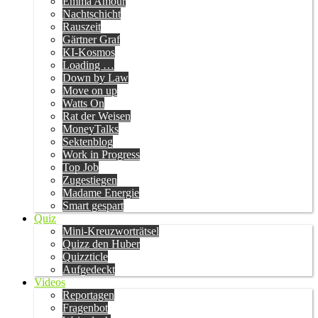
Emma Amour
Nachtschicht
Rauszeit
Gärtner Graf
KI-Kosmos
Loading …
Down by Law
Move on up
Watts On
Rat der Weisen
MoneyTalks
Sektenblog
Work in Progress
Top Job
Zugestiegen
Madame Energie
Smart gespart
Quiz
Mini-Kreuzworträtsel
Quizz den Huber
Quizzticle
Aufgedeckt
Videos
Reportagen
Fragenbot