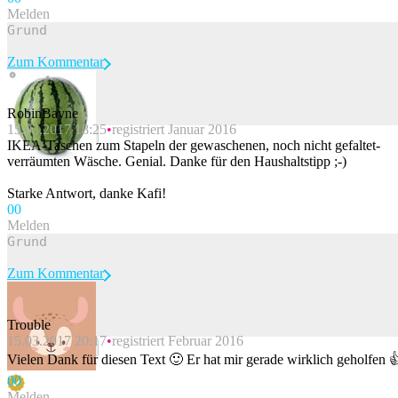
Melden
Zum Kommentar
RobinBayne
15.03.2017 18:25
registriert Januar 2016
Beitrag melden
IKEA-Taschen zum Stapeln der gewaschenen, noch nicht gefaltet-
verräumten Wäsche. Genial. Danke für den Haushaltstipp ;-)
Starke Antwort, danke Kafi!
0
0
Melden
Zum Kommentar
Trouble
15.03.2017 20:17
registriert Februar 2016
Beitrag melden
Vielen Dank für diesen Text 🙂 Er hat mir gerade wirklich geholfen 
0
0
Melden