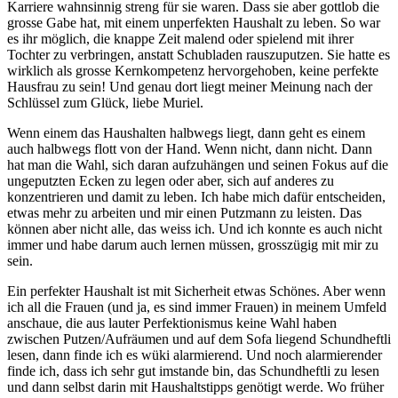
Karriere wahnsinnig streng für sie waren. Dass sie aber gottlob die
grosse Gabe hat, mit einem unperfekten Haushalt zu leben. So war
es ihr möglich, die knappe Zeit malend oder spielend mit ihrer
Tochter zu verbringen, anstatt Schubladen rauszuputzen. Sie hatte es
wirklich als grosse Kernkompetenz hervorgehoben, keine perfekte
Hausfrau zu sein! Und genau dort liegt meiner Meinung nach der
Schlüssel zum Glück, liebe Muriel.
Wenn einem das Haushalten halbwegs liegt, dann geht es einem
auch halbwegs flott von der Hand. Wenn nicht, dann nicht. Dann
hat man die Wahl, sich daran aufzuhängen und seinen Fokus auf die
ungeputzten Ecken zu legen oder aber, sich auf anderes zu
konzentrieren und damit zu leben. Ich habe mich dafür entscheiden,
etwas mehr zu arbeiten und mir einen Putzmann zu leisten. Das
können aber nicht alle, das weiss ich. Und ich konnte es auch nicht
immer und habe darum auch lernen müssen, grosszügig mit mir zu
sein.
Ein perfekter Haushalt ist mit Sicherheit etwas Schönes. Aber wenn
ich all die Frauen (und ja, es sind immer Frauen) in meinem Umfeld
anschaue, die aus lauter Perfektionismus keine Wahl haben
zwischen Putzen/Aufräumen und auf dem Sofa liegend Schundheftli
lesen, dann finde ich es wüki alarmierend. Und noch alarmierender
finde ich, dass ich sehr gut imstande bin, das Schundheftli zu lesen
und dann selbst darin mit Haushaltstipps genötigt werde. Wo früher