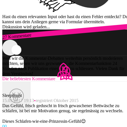
Hast du einen relevanten Input oder hast du einen Fehler entdeckt? D
kannst uns dein Anliegen gerne via Formular übermitteln.
Diskussion wird geladen...
27 Kommentare
Zum Login
Weil wir die Kommentar-Debatten weiterhin persönlich moderieren
möchten, sehen wir uns gezwungen, die Kommentarfunktion 24
Stunden nach Publikation einer Story zu schliessen. Vielen Dank für
dein Verständnis!
Die beliebtesten Kommentare
Sleepimust
15.03.2017 19:13
registriert Oktober 2015
Das Gefühl, frisch geduscht in frisch gewaschener Bettwäsche zu
schlafen, ist bei mir Motivation genug, sie regelmässig zu wechseln.
Dieses Schlafen-wie-eine-Prinzessin-Gefühl😊
0
0