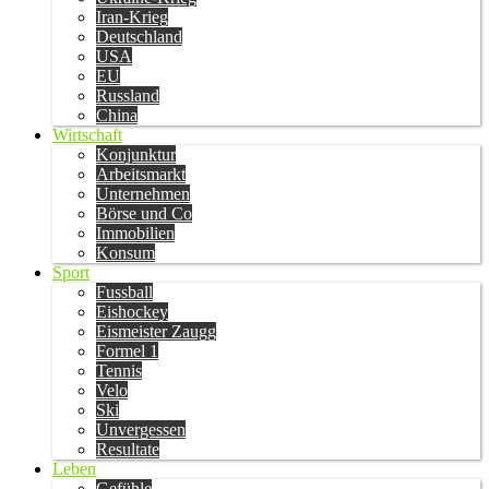
Iran-Krieg
Deutschland
USA
EU
Russland
China
Wirtschaft
Konjunktur
Arbeitsmarkt
Unternehmen
Börse und Co
Immobilien
Konsum
Sport
Fussball
Eishockey
Eismeister Zaugg
Formel 1
Tennis
Velo
Ski
Unvergessen
Resultate
Leben
Gefühle