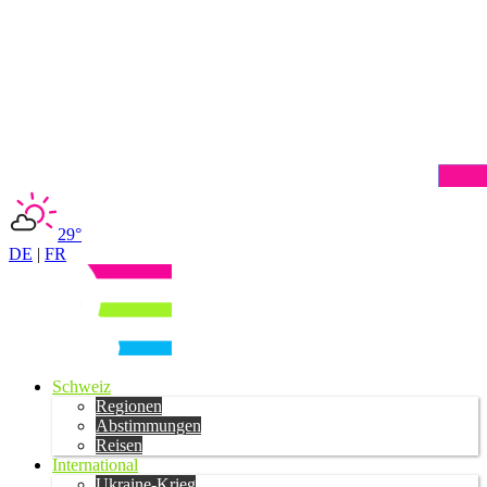
29°
DE
|
FR
Schweiz
Regionen
Abstimmungen
Reisen
International
Ukraine-Krieg