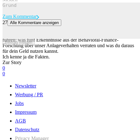
Zum Kommentar
27
Alle Kommentare anzeigen
Warum wir beim Anlegen immer wieder die gleichen Fehler machen
Schon zehn Tage investiert oder nicht können zu einer Renditelücke
führen: was fünf Erkenntnisse aus der Behavioral-Finance-
Beitrag melden
Forschung über unser Anlageverhalten verraten und was du daraus
für dein Geld nutzen kannst.
Ich kenne ja die Fakten.
Zur Story
0
0
Newsletter
Werbung / PR
Jobs
Impressum
AGB
Datenschutz
Privacy Manager