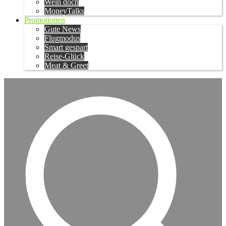
Wein doch
MoneyTalks
Promotionen
Gute News
Flugmodus
Smart gespart
Reise-Glück
Meat & Greet