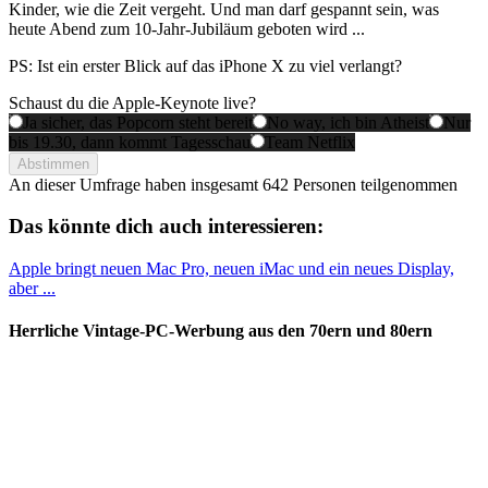
Kinder, wie die Zeit vergeht. Und man darf gespannt sein, was
heute Abend zum 10-Jahr-Jubiläum geboten wird ...
PS: Ist ein erster Blick auf das iPhone X zu viel verlangt?
Schaust du die Apple-Keynote live?
Ja sicher, das Popcorn steht bereit
No way, ich bin Atheist
Nur
bis 19.30, dann kommt Tagesschau
Team Netflix
Abstimmen
An dieser Umfrage haben insgesamt
642 Personen
teilgenommen
Das könnte dich auch interessieren:
Apple bringt neuen Mac Pro, neuen iMac und ein neues Display,
aber ...
Herrliche Vintage-PC-Werbung aus den 70ern und 80ern