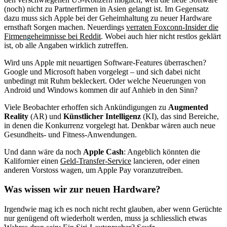
(noch) nicht zu Partnerfirmen in Asien gelangt ist. Im Gegensatz
dazu muss sich Apple bei der Geheimhaltung zu neuer Hardware
ernsthaft Sorgen machen. Neuerdings
verraten Foxconn-Insider die
Firmengeheimnisse bei Reddit
. Wobei auch hier nicht restlos geklärt
ist, ob alle Angaben wirklich zutreffen.
Wird uns Apple mit neuartigen Software-Features überraschen?
Google und Microsoft haben vorgelegt – und sich dabei nicht
unbedingt mit Ruhm bekleckert. Oder welche Neuerungen von
Android und Windows kommen dir auf Anhieb in den Sinn?
Viele Beobachter erhoffen sich Ankündigungen zu
Augmented
Reality
(AR) und
Künstlicher Intelligenz
(KI), das sind Bereiche,
in denen die Konkurrenz vorgelegt hat. Denkbar wären auch neue
Gesundheits- und Fitness-Anwendungen.
Und dann wäre da noch
Apple Cash
: Angeblich könnten die
Kalifornier einen
Geld-Transfer-Service
lancieren, oder einen
anderen Vorstoss wagen, um Apple Pay voranzutreiben.
Was wissen wir zur neuen Hardware?
Irgendwie mag ich es noch nicht recht glauben, aber wenn Gerüchte
nur genügend oft wiederholt werden, muss ja schliesslich etwas