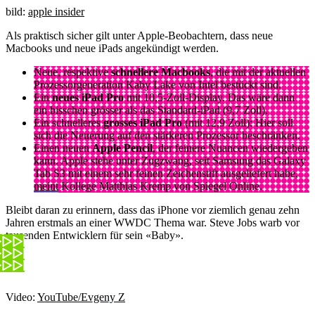
bild:
apple insider
Als praktisch sicher gilt unter Apple-Beobachtern, dass neue
Macbooks und neue iPads angekündigt werden.
Neue, respektive
schnellere Macbooks
, die mit der aktuellen
Prozessorgeneration Kaby Lake von Intel bestückt sind.
Ein
neues iPad Pro
mit 10,5-Zoll-Display. Das wäre dann
ein bisschen grösser als das Standard-iPad (9,7 Zoll).
Ein schnelleres
grosses iPad Pro
(mit 12,9 Zoll): Hier soll
sich die Neuerung auf den stärkeren Prozessor beschränken.
Einen neuen
Apple Pencil
, der feinere Nuancen wiedergeben
kann. Apple stehe unter Zugzwang, seit Samsung das Galaxy
Tab S3 mit einem sehr feinen Zeichenstift ausgeliefert habe,
meint
Kollege Matthias Kremp von Spiegel Online.
Bleibt daran zu erinnern, dass das iPhone vor ziemlich genau zehn
Jahren erstmals an einer WWDC Thema war. Steve Jobs warb vor
tausenden Entwicklern für sein «Baby».
Video:
YouTube/Evgeny Z