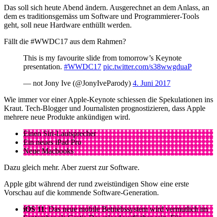
Das soll sich heute Abend ändern. Ausgerechnet an dem Anlass, an
dem es traditionsgemäss um Software und Programmierer-Tools
geht, soll neue Hardware enthüllt werden.
Fällt die #WWDC17 aus dem Rahmen?
This is my favourite slide from tomorrow’s Keynote
presentation.
#WWDC17
pic.twitter.com/s38wwgduaP
— not Jony Ive (@JonyIveParody)
4. Juni 2017
Wie immer vor einer Apple-Keynote schiessen die Spekulationen ins
Kraut. Tech-Blogger und Journalisten prognostizieren, dass Apple
mehrere neue Produkte ankündigen wird.
Einen Siri-Lautsprecher
Ein neues iPad Pro
Neue Macbooks
Dazu gleich mehr. Aber zuerst zur Software.
Apple gibt während der rund zweistündigen Show eine erste
Vorschau auf die kommende Software-Generation.
iOS 11
: Das neue mobile Betriebssystem wird vermutlich im