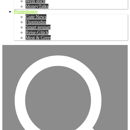
Wein doch
MoneyTalks
Promotionen
Gute News
Flugmodus
Smart gespart
Reise-Glück
Meat & Greet