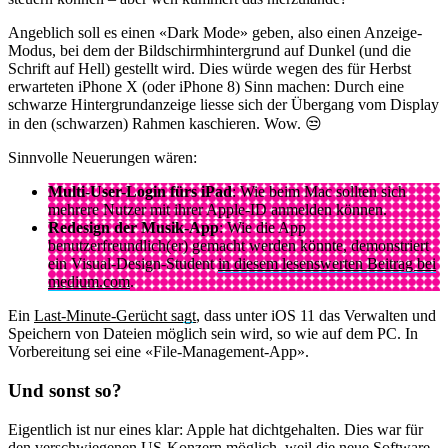
Angeblich soll es einen «Dark Mode» geben, also einen Anzeige-
Modus, bei dem der Bildschirmhintergrund auf Dunkel (und die
Schrift auf Hell) gestellt wird. Dies würde wegen des für Herbst
erwarteten iPhone X (oder iPhone 8) Sinn machen: Durch eine
schwarze Hintergrundanzeige liesse sich der Übergang vom Display
in den (schwarzen) Rahmen kaschieren. Wow. 😒
Sinnvolle Neuerungen wären:
Multi-User-Login fürs iPad
: Wie beim Mac sollten sich
mehrere Nutzer mit ihrer Apple-ID anmelden können.
Redesign der Musik-App
: Wie die App
benutzerfreundlich(er) gemacht werden könnte, demonstriert
ein Visual-Design-Student
in diesem lesenswerten Beitrag bei
medium.com
.
Ein
Last-Minute-Gerücht sagt
, dass unter iOS 11 das Verwalten und
Speichern von Dateien möglich sein wird, so wie auf dem PC. In
Vorbereitung sei eine «File-Management-App».
Und sonst so?
Eigentlich ist nur eines klar: Apple hat dichtgehalten. Dies war für
den verschwiegenen US-Konzern möglich, weil die neue Software