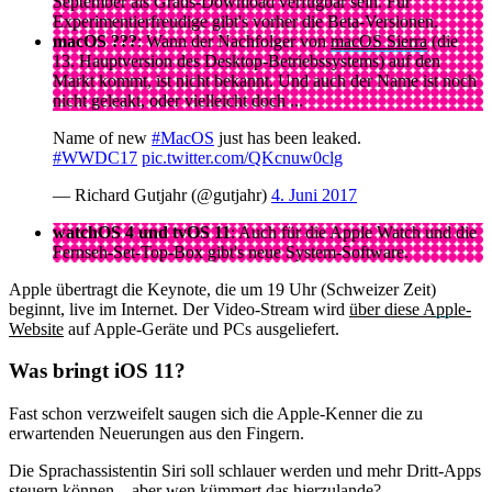
September als Gratis-Download verfügbar sein. Für
Experimentierfreudige gibt's vorher die Beta-Versionen.
macOS ???
: Wann der Nachfolger von
macOS Sierra
(die
13. Hauptversion des Desktop-Betriebssystems) auf den
Markt kommt, ist nicht bekannt. Und auch der Name ist noch
nicht geleakt, oder vielleicht doch ...
Name of new
#MacOS
just has been leaked.
#WWDC17
pic.twitter.com/QKcnuw0clg
— Richard Gutjahr (@gutjahr)
4. Juni 2017
watchOS 4 und tvOS 11
: Auch für die Apple Watch und die
Fernseh-Set-Top-Box gibt's neue System-Software.
Apple übertragt die Keynote, die um 19 Uhr (Schweizer Zeit)
beginnt, live im Internet. Der Video-Stream wird
über diese Apple-
Website
auf Apple-Geräte und PCs ausgeliefert.
Was bringt iOS 11?
Fast schon verzweifelt saugen sich die Apple-Kenner die zu
erwartenden Neuerungen aus den Fingern.
Die Sprachassistentin Siri soll schlauer werden und mehr Dritt-Apps
steuern können – aber wen kümmert das hierzulande?