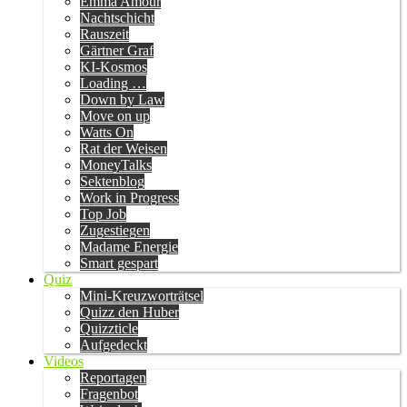
Emma Amour
Nachtschicht
Rauszeit
Gärtner Graf
KI-Kosmos
Loading …
Down by Law
Move on up
Watts On
Rat der Weisen
MoneyTalks
Sektenblog
Work in Progress
Top Job
Zugestiegen
Madame Energie
Smart gespart
Quiz
Mini-Kreuzworträtsel
Quizz den Huber
Quizzticle
Aufgedeckt
Videos
Reportagen
Fragenbot