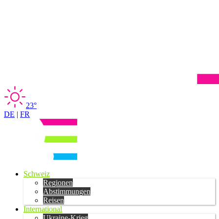
23°
DE
|
FR
Schweiz
Regionen
Abstimmungen
Reisen
International
Ukraine-Krieg