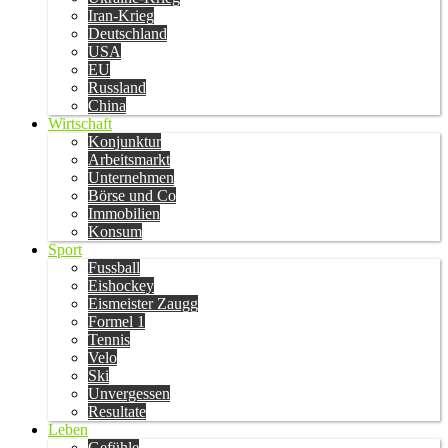
Iran-Krieg
Deutschland
USA
EU
Russland
China
Wirtschaft
Konjunktur
Arbeitsmarkt
Unternehmen
Börse und Co
Immobilien
Konsum
Sport
Fussball
Eishockey
Eismeister Zaugg
Formel 1
Tennis
Velo
Ski
Unvergessen
Resultate
Leben
Gefühle