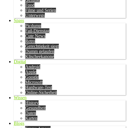
Food
Filme und Serien
Unterwegs
Spass
Picdump
Fail-Dienstag
Cute News
Retro
Gerechtigkeit siegt
Dumm gelaufen
Klischeekanone
Digital
Android
Apple
Google
Microsoft
Hardware-Test
Online-Sicherheit
Wissen
History
Gesundheit
Daten
Karten
Blogs