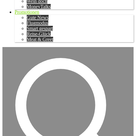
Wein doch
MoneyTalks
Promotionen
Gute News
Flugmodus
Smart gespart
Reise-Glück
Meat & Greet