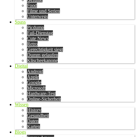
Food
Filme und Serien
Unterwegs
Spass
Picdump
Fail-Dienstag
Cute News
Retro
Gerechtigkeit siegt
Dumm gelaufen
Klischeekanone
Digital
Android
Apple
Google
Microsoft
Hardware-Test
Online-Sicherheit
Wissen
History
Gesundheit
Daten
Karten
Blogs