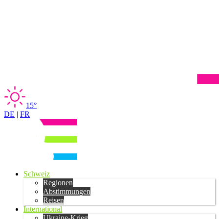
15°
DE
|
FR
Schweiz
Regionen
Abstimmungen
Reisen
International
Ukraine-Krieg