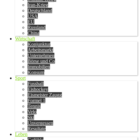
Iran-Krieg
Deutschland
USA
EU
Russland
China
Wirtschaft
Konjunktur
Arbeitsmarkt
Unternehmen
Börse und Co
Immobilien
Konsum
Sport
Fussball
Eishockey
Eismeister Zaugg
Formel 1
Tennis
Velo
Ski
Unvergessen
Resultate
Leben
Gefühle