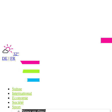
32°
DE
|
FR
Suisse
International
Economie
Société
Sport
News en direct