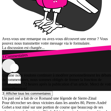
Avez-vous une remarque ou avez-vous découvert une erreur ? Vous
pouvez nous transmettre votre message via le formulaire.
La discussion est chargée...
3 Commentaires
Connexion
Comme nous voulons continuer à modérer personnellement les débats
de commentaires, nous sommes obligés de fermer la fonction de
commentaire 72 heures après la publication d’un article. Merci de vot
compréhension!
3
Afficher tous les commentaires
Un pari osé a fait de ce Romand une légende de Sierre-Zinal
Pour décrocher ses deux victoires dans les années 80, Pierre-André
Gobet a tout misé sur une portion de course que beaucoup de ses