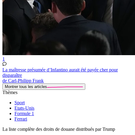
1
La maîtresse présumée d’Infantino aurait été payée cher pour
disparaître
de Carl-Philipp Frank
Montrer tous les articles
Thèmes
Sport
Etats-Unis
Formule 1
Ferrari
La liste complète des droits de douane distribués par Trump