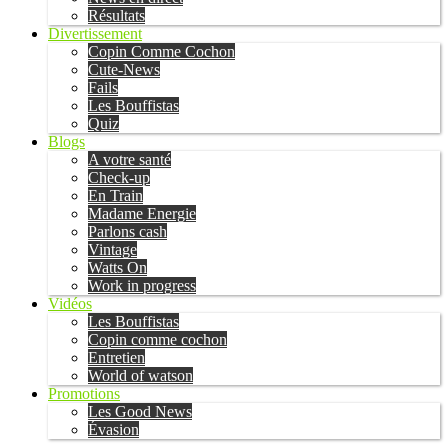
Résultats
Divertissement
Copin Comme Cochon
Cute-News
Fails
Les Bouffistas
Quiz
Blogs
A votre santé
Check-up
En Train
Madame Energie
Parlons cash
Vintage
Watts On
Work in progress
Vidéos
Les Bouffistas
Copin comme cochon
Entretien
World of watson
Promotions
Les Good News
Évasion