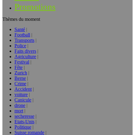
Promotions
Thèmes du moment
Santé
Football
Transports
Police
Faits divers
Agriculture
Festival
Fête
Zurich
Berne
Crime
Accident
voiture
Canicule
drone
mort
secheresse
Etats-Unis
Politique
Suisse romande