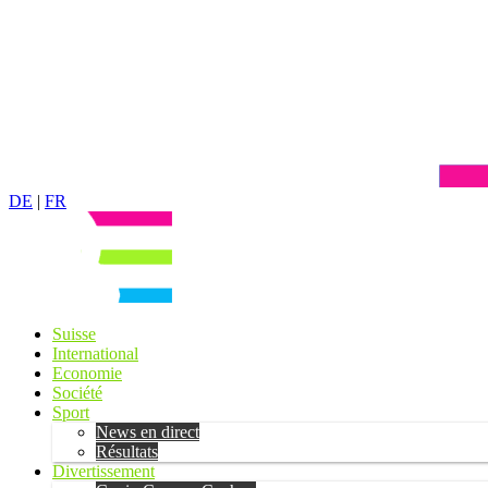
DE
|
FR
Suisse
International
Economie
Société
Sport
News en direct
Résultats
Divertissement