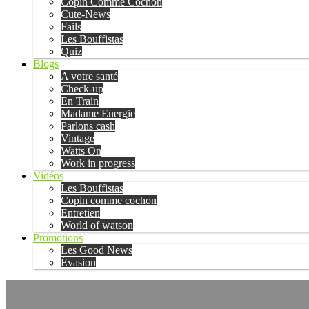
Copin Comme Cochon
Cute-News
Fails
Les Bouffistas
Quiz
Blogs
A votre santé
Check-up
En Train
Madame Energie
Parlons cash
Vintage
Watts On
Work in progress
Vidéos
Les Bouffistas
Copin comme cochon
Entretien
World of watson
Promotions
Les Good News
Évasion