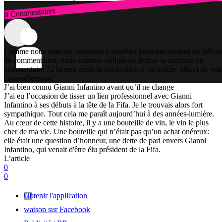
0 Commentaires
Connexion
Comme nous voulons continuer à modérer personnellement les débats
de commentaires, nous sommes obligés de fermer la fonction de
commentaire 72 heures après la publication d’un article. Merci de vot
compréhension!
J’ai bien connu Gianni Infantino avant qu’il ne change
J’ai eu l’occasion de tisser un lien professionnel avec Gianni
Infantino à ses débuts à la tête de la Fifa. Je le trouvais alors fort
sympathique. Tout cela me paraît aujourd’hui à des années-lumière.
Au cœur de cette histoire, il y a une bouteille de vin, le vin le plus
cher de ma vie. Une bouteille qui n’était pas qu’un achat onéreux:
elle était une question d’honneur, une dette de pari envers Gianni
Infantino, qui venait d'être élu président de la Fifa.
L’article
0
0
Obtenir l'application
watson sur Facebook