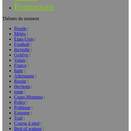
Promotions
Thèmes du moment
People
Météo
Etats-Unis
Football
Incendie
Genève
Valais
France
Italie
Allemagne
Russie
élections
route
Crans-Montana
Police
Politique
Espagne
Trail
Course à pied
Best of watson