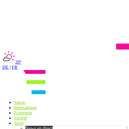
20°
DE
|
FR
Suisse
International
Economie
Société
Sport
News en direct