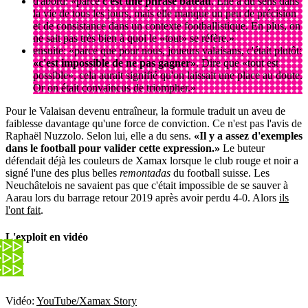
d'abord: «parce
c'est une phrase bateau
. Elle a du sens dans
la vie de tous les jours, mais elle manque un peu de précision
et de consistance dans un contexte footballistique. En plus, on
ne sait pas très bien à quoi le «tout» se réfère.»
ensuite: «parce que pour nous, joueurs valaisans, c'était plutôt:
«c'est impossible de ne pas gagner»
. Dire que «tout est
possible», cela aurait signifié qu'on laissait une place au doute.
Or on était convaincus de triompher.»
Pour le Valaisan devenu entraîneur, la formule traduit un aveu de
faiblesse davantage qu'une force de conviction. Ce n'est pas l'avis de
Raphaël Nuzzolo. Selon lui, elle a du sens.
«Il y a assez d'exemples
dans le football pour valider cette expression.»
Le buteur
défendait déjà les couleurs de Xamax lorsque le club rouge et noir a
signé l'une des plus belles
remontadas
du football suisse. Les
Neuchâtelois ne savaient pas que c'était impossible de se sauver à
Aarau lors du barrage retour 2019 après avoir perdu 4-0. Alors
ils
l'ont fait
.
L'exploit en vidéo
Vidéo:
YouTube/Xamax Story