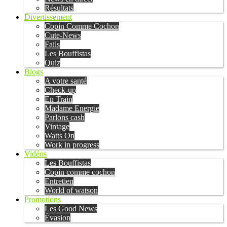
Résultats
Divertissement
Copin Comme Cochon
Cute-News
Fails
Les Bouffistas
Quiz
Blogs
A votre santé
Check-up
En Train
Madame Energie
Parlons cash
Vintage
Watts On
Work in progress
Vidéos
Les Bouffistas
Copin comme cochon
Entretien
World of watson
Promotions
Les Good News
Évasion