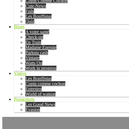
Copin Comme Cochon
Cute-News
Fails
Les Bouffistas
Quiz
Blogs
A votre santé
Check-up
En Train
Madame Energie
Parlons cash
Vintage
Watts On
Work in progress
Vidéos
Les Bouffistas
Copin comme cochon
Entretien
World of watson
Promotions
Les Good News
Évasion