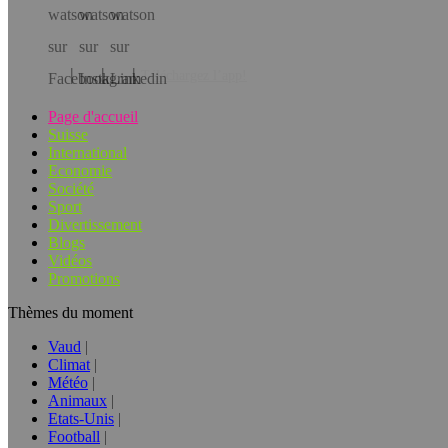
Téléchargez l’app!
Page d'accueil
Suisse
International
Economie
Société
Sport
Divertissement
Blogs
Vidéos
Promotions
Thèmes du moment
Vaud
Climat
Météo
Animaux
Etats-Unis
Football