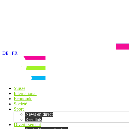
DE
|
FR
Suisse
International
Economie
Société
Sport
News en direct
Résultats
Divertissement