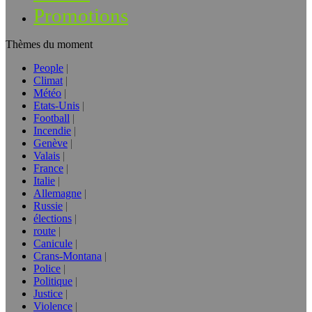
Promotions
Thèmes du moment
People
Climat
Météo
Etats-Unis
Football
Incendie
Genève
Valais
France
Italie
Allemagne
Russie
élections
route
Canicule
Crans-Montana
Police
Politique
Justice
Violence