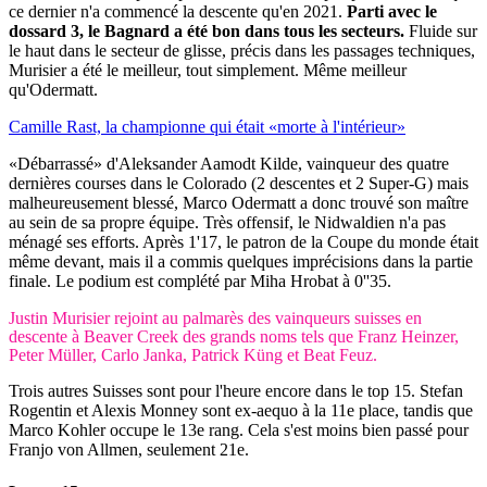
ce dernier n'a commencé la descente qu'en 2021.
Parti avec le
dossard 3, le Bagnard a été bon dans tous les secteurs.
Fluide sur
le haut dans le secteur de glisse, précis dans les passages techniques,
Murisier a été le meilleur, tout simplement. Même meilleur
qu'Odermatt.
Camille Rast, la championne qui était «morte à l'intérieur»
«Débarrassé» d'Aleksander Aamodt Kilde, vainqueur des quatre
dernières courses dans le Colorado (2 descentes et 2 Super-G) mais
malheureusement blessé, Marco Odermatt a donc trouvé son maître
au sein de sa propre équipe. Très offensif, le Nidwaldien n'a pas
ménagé ses efforts. Après 1'17, le patron de la Coupe du monde était
même devant, mais il a commis quelques imprécisions dans la partie
finale. Le podium est complété par Miha Hrobat à 0''35.
Justin Murisier rejoint au palmarès des vainqueurs suisses en
descente à Beaver Creek des grands noms tels que Franz Heinzer,
Peter Müller, Carlo Janka, Patrick Küng et Beat Feuz.
Trois autres Suisses sont pour l'heure encore dans le top 15. Stefan
Rogentin et Alexis Monney sont ex-aequo à la 11e place, tandis que
Marco Kohler occupe le 13e rang. Cela s'est moins bien passé pour
Franjo von Allmen, seulement 21e.