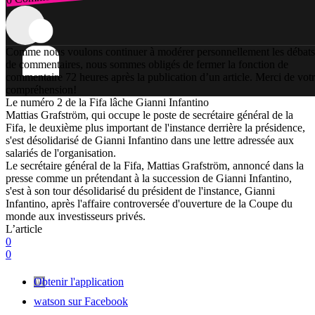
Comme nous voulons continuer à modérer personnellement les débats
de commentaires, nous sommes obligés de fermer la fonction de
commentaire 72 heures après la publication d’un article. Merci de vot
compréhension!
Le numéro 2 de la Fifa lâche Gianni Infantino
Mattias Grafström, qui occupe le poste de secrétaire général de la
Fifa, le deuxième plus important de l'instance derrière la présidence,
s'est désolidarisé de Gianni Infantino dans une lettre adressée aux
salariés de l'organisation.
Le secrétaire général de la Fifa, Mattias Grafström, annoncé dans la
presse comme un prétendant à la succession de Gianni Infantino,
s'est à son tour désolidarisé du président de l'instance, Gianni
Infantino, après l'affaire controversée d'ouverture de la Coupe du
monde aux investisseurs privés.
L’article
0
0
Obtenir l'application
watson sur Facebook