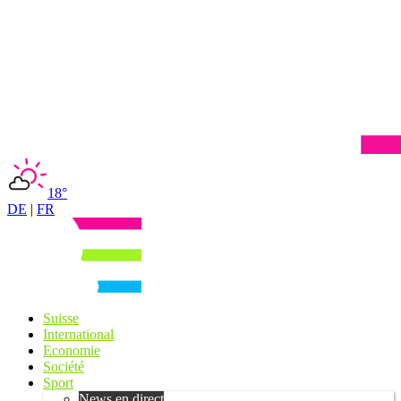
18°
DE
|
FR
Suisse
International
Economie
Société
Sport
News en direct