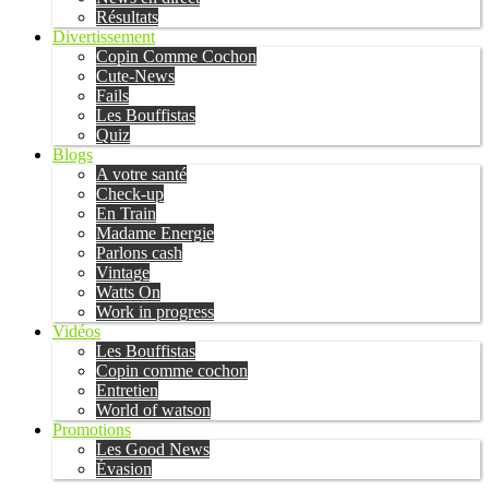
Résultats
Divertissement
Copin Comme Cochon
Cute-News
Fails
Les Bouffistas
Quiz
Blogs
A votre santé
Check-up
En Train
Madame Energie
Parlons cash
Vintage
Watts On
Work in progress
Vidéos
Les Bouffistas
Copin comme cochon
Entretien
World of watson
Promotions
Les Good News
Évasion