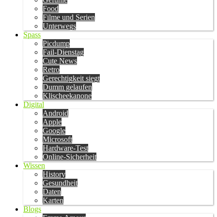
Food
Filme und Serien
Unterwegs
Spass
Picdump
Fail-Dienstag
Cute News
Retro
Gerechtigkeit siegt
Dumm gelaufen
Klischeekanone
Digital
Android
Apple
Google
Microsoft
Hardware-Test
Online-Sicherheit
Wissen
History
Gesundheit
Daten
Karten
Blogs