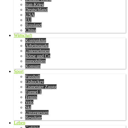
Iran-Krieg
Deutschland
USA
EU
Russland
China
Wirtschaft
Konjunktur
Arbeitsmarkt
Unternehmen
Börse und Co
Immobilien
Konsum
Sport
Fussball
Eishockey
Eismeister Zaugg
Formel 1
Tennis
Velo
Ski
Unvergessen
Resultate
Leben
Gefühle