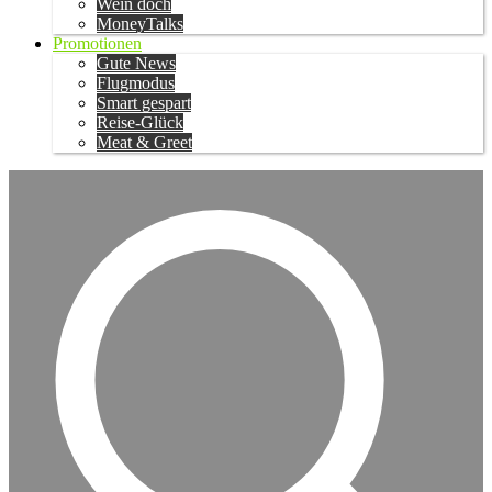
Wein doch
MoneyTalks
Promotionen
Gute News
Flugmodus
Smart gespart
Reise-Glück
Meat & Greet