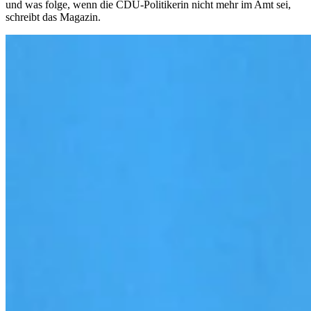
und was folge, wenn die CDU-Politikerin nicht mehr im Amt sei,
schreibt das Magazin.