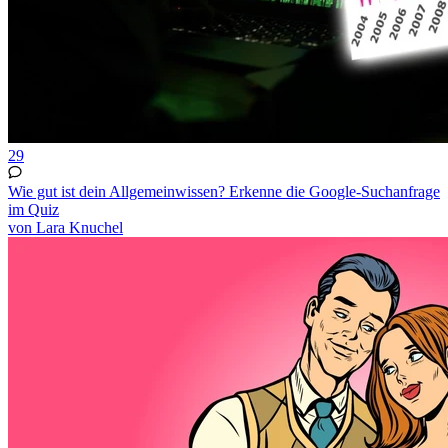
29
Wie gut ist dein Allgemeinwissen? Erkenne die Google-Suchanfrage
im Quiz
von Lara Knuchel