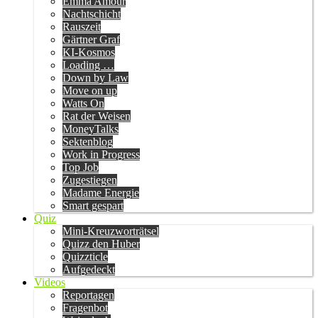
Emma Amour
Nachtschicht
Rauszeit
Gärtner Graf
KI-Kosmos
Loading …
Down by Law
Move on up
Watts On
Rat der Weisen
MoneyTalks
Sektenblog
Work in Progress
Top Job
Zugestiegen
Madame Energie
Smart gespart
Quiz
Mini-Kreuzworträtsel
Quizz den Huber
Quizzticle
Aufgedeckt
Videos
Reportagen
Fragenbot