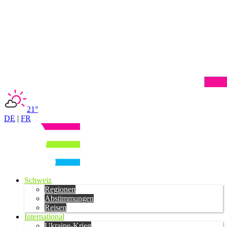
21°
DE
|
FR
Schweiz
Regionen
Abstimmungen
Reisen
International
Ukraine-Krieg