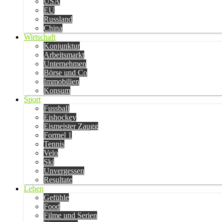
USA
EU
Russland
China
Wirtschaft
Konjunktur
Arbeitsmarkt
Unternehmen
Börse und Co
Immobilien
Konsum
Sport
Fussball
Eishockey
Eismeister Zaugg
Formel 1
Tennis
Velo
Ski
Unvergessen
Resultate
Leben
Gefühle
Food
Filme und Serien