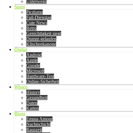
Unterwegs
Spass
Picdump
Fail-Dienstag
Cute News
Retro
Gerechtigkeit siegt
Dumm gelaufen
Klischeekanone
Digital
Android
Apple
Google
Microsoft
Hardware-Test
Online-Sicherheit
Wissen
History
Gesundheit
Daten
Karten
Blogs
Emma Amour
Nachtschicht
Rauszeit