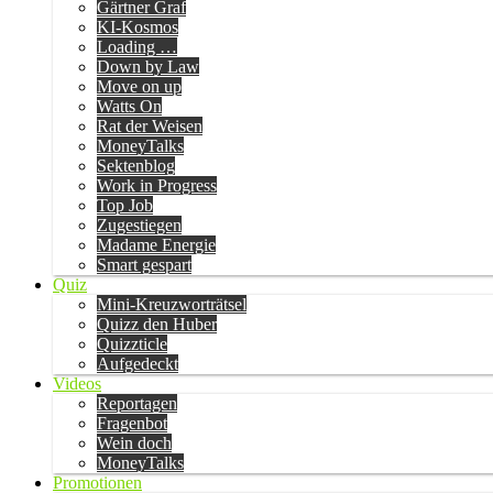
Gärtner Graf
KI-Kosmos
Loading …
Down by Law
Move on up
Watts On
Rat der Weisen
MoneyTalks
Sektenblog
Work in Progress
Top Job
Zugestiegen
Madame Energie
Smart gespart
Quiz
Mini-Kreuzworträtsel
Quizz den Huber
Quizzticle
Aufgedeckt
Videos
Reportagen
Fragenbot
Wein doch
MoneyTalks
Promotionen