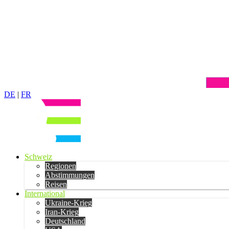
DE
|
FR
Schweiz
Regionen
Abstimmungen
Reisen
International
Ukraine-Krieg
Iran-Krieg
Deutschland