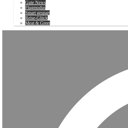
Gute News
Flugmodus
Smart gespart
Reise-Glück
Meat & Greet