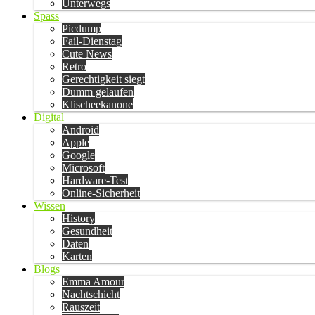
Unterwegs
Spass
Picdump
Fail-Dienstag
Cute News
Retro
Gerechtigkeit siegt
Dumm gelaufen
Klischeekanone
Digital
Android
Apple
Google
Microsoft
Hardware-Test
Online-Sicherheit
Wissen
History
Gesundheit
Daten
Karten
Blogs
Emma Amour
Nachtschicht
Rauszeit