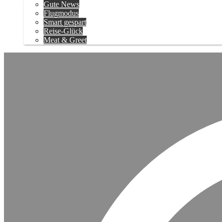
Gute News
Flugmodus
Smart gespart
Reise-Glück
Meat & Greet