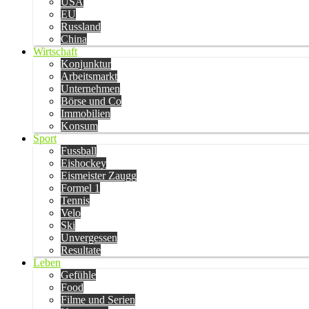
USA
EU
Russland
China
Wirtschaft
Konjunktur
Arbeitsmarkt
Unternehmen
Börse und Co
Immobilien
Konsum
Sport
Fussball
Eishockey
Eismeister Zaugg
Formel 1
Tennis
Velo
Ski
Unvergessen
Resultate
Leben
Gefühle
Food
Filme und Serien