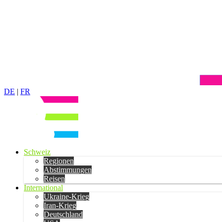
DE
|
FR
Schweiz
Regionen
Abstimmungen
Reisen
International
Ukraine-Krieg
Iran-Krieg
Deutschland