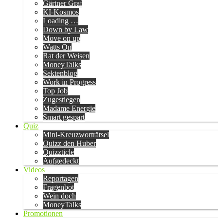
Gärtner Graf
KI-Kosmos
Loading …
Down by Law
Move on up
Watts On
Rat der Weisen
MoneyTalks
Sektenblog
Work in Progress
Top Job
Zugestiegen
Madame Energie
Smart gespart
Quiz
Mini-Kreuzworträtsel
Quizz den Huber
Quizzticle
Aufgedeckt
Videos
Reportagen
Fragenbot
Wein doch
MoneyTalks
Promotionen