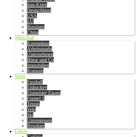
Iran-Krieg
Deutschland
USA
EU
Russland
China
Wirtschaft
Konjunktur
Arbeitsmarkt
Unternehmen
Börse und Co
Immobilien
Konsum
Sport
Fussball
Eishockey
Eismeister Zaugg
Formel 1
Tennis
Velo
Ski
Unvergessen
Resultate
Leben
Gefühle