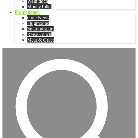
Wein doch
MoneyTalks
Promotionen
Gute News
Flugmodus
Smart gespart
Reise-Glück
Meat & Greet