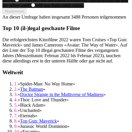
laufen.
Ich bin der, der bei einem Freund ein Netflix-Profil hat und
nie selber zahlt.
Will nur Antworten sehen.
Abstimmen
An dieser Umfrage haben insgesamt
3488 Personen
teilgenommen
Top 10 (il-)legal geschaute Filme
Die erfolgreichsten Kinofilme 2022 waren Tom Cruises «Top Gun:
Maverick» und James Camerons «Avatar: The Way of Water». Auf
der Liste der Top 10 illegal geschauten Filme des vergangenen
Jahres (Messzeitraum: Februar 2022 bis Februar 2023), tauchen
diese allerdings erst in der unteren Hälfte oder gar nicht auf.
Weltweit
«Spider-Man: No Way Home»
«
The Batman
»
«
Doctor Strange in the Multiverse of Madness
»
«Thor: Love and Thunder»
«Black Adam»
«Uncharted»
«Eternals»
«
Top Gun: Maverick
»
«Jurassic World Dominion»
«Encanto»