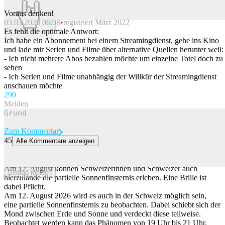
Voraus denken!
03.03.2023 06:08
registriert März 2022
Beitrag melden
Es fehlt die optimale Antwort:
Ich habe ein Abonnement bei einem Streamingdienst, gehe ins Kino
und lade mir Serien und Filme über alternative Quellen herunter weil:
- Ich nicht mehrere Abos bezahlen möchte um einzelne Totel doch zu
sehen
- Ich Serien und Filme unabhängig der Willkür der Streamingdienst
anschauen möchte
29
0
Melden
Zum Kommentar
45
Alle Kommentare anzeigen
Du willst die Sonnenfinsternis beobachten? Dann musst du das zu
Schutzbrillen wissen
Am 12. August können Schweizerinnen und Schweizer auch
Beitrag melden
hierzulande die partielle Sonnenfinsternis erleben. Eine Brille ist
dabei Pflicht.
Am 12. August 2026 wird es auch in der Schweiz möglich sein,
eine partielle Sonnenfinsternis zu beobachten. Dabei schiebt sich der
Mond zwischen Erde und Sonne und verdeckt diese teilweise.
Beobachtet werden kann das Phänomen von 19 Uhr bis 21 Uhr.