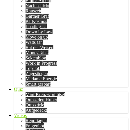
Emma Amour
Nachtschicht
Rauszeit
Gärtner Graf
KI-Kosmos
Loading …
Down by Law
Move on up
Watts On
Rat der Weisen
MoneyTalks
Sektenblog
Work in Progress
Top Job
Zugestiegen
Madame Energie
Smart gespart
Quiz
Mini-Kreuzworträtsel
Quizz den Huber
Quizzticle
Aufgedeckt
Videos
Reportagen
Fragenbot