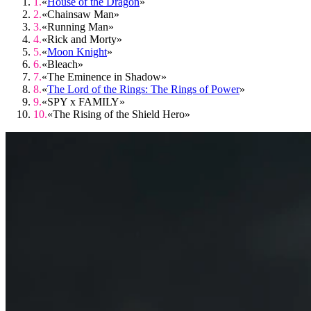
«
House of the Dragon
»
«Chainsaw Man»
«Running Man»
«Rick and Morty»
«
Moon Knight
»
«Bleach»
«The Eminence in Shadow»
«
The Lord of the Rings: The Rings of Power
»
«SPY x FAMILY»
«The Rising of the Shield Hero»