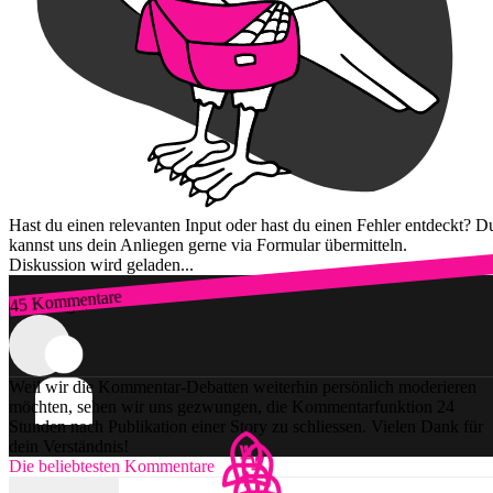
Hast du einen relevanten Input oder hast du einen Fehler entdeckt? D
kannst uns dein Anliegen gerne via Formular übermitteln.
Diskussion wird geladen...
45 Kommentare
Zum Login
Weil wir die Kommentar-Debatten weiterhin persönlich moderieren
möchten, sehen wir uns gezwungen, die Kommentarfunktion 24
Stunden nach Publikation einer Story zu schliessen. Vielen Dank für
dein Verständnis!
Die beliebtesten Kommentare