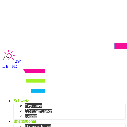
29°
DE
|
FR
Schweiz
Regionen
Abstimmungen
Reisen
International
Ukraine-Krieg