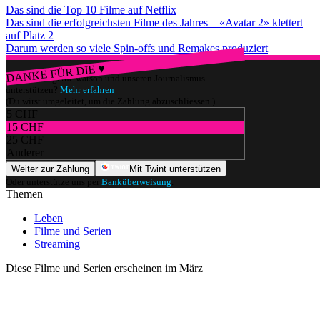
Das sind die Top 10 Filme auf Netflix
Das sind die erfolgreichsten Filme des Jahres – «Avatar 2» klettert
auf Platz 2
Darum werden so viele Spin-offs und Remakes produziert
DANKE FÜR DIE ♥
Würdest du gerne watson und unseren Journalismus
unterstützen?
Mehr erfahren
(Du wirst umgeleitet, um die Zahlung abzuschliessen.)
5 CHF
15 CHF
25 CHF
Anderer
Weiter zur Zahlung
Mit Twint unterstützen
Oder unterstütze uns per
Banküberweisung
.
Themen
Leben
Filme und Serien
Streaming
Diese Filme und Serien erscheinen im März