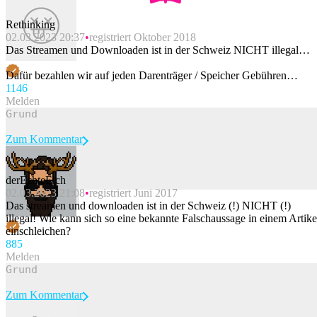
Rethinking
02.03.2023 20:37
registriert Oktober 2018
Das Streamen und Downloaden ist in der Schweiz NICHT illegal…
Dafür bezahlen wir auf jeden Darenträger / Speicher Gebühren…
114
6
Melden
Zum Kommentar
derEchteElch
02.03.2023 21:08
registriert Juni 2017
Beitrag melden
Das streamen und downloaden ist in der Schweiz (!) NICHT (!)
illegal! Wie kann sich so eine bekannte Falschaussage in einem Artike
einschleichen?
88
5
Melden
Zum Kommentar