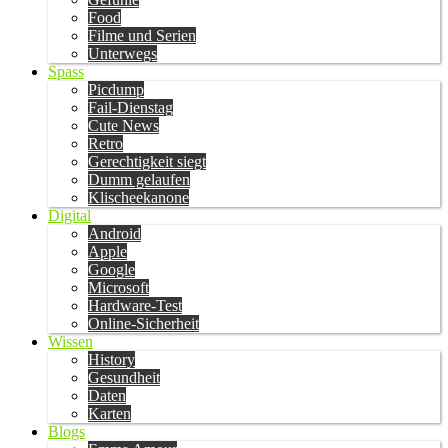
Food
Filme und Serien
Unterwegs
Spass
Picdump
Fail-Dienstag
Cute News
Retro
Gerechtigkeit siegt
Dumm gelaufen
Klischeekanone
Digital
Android
Apple
Google
Microsoft
Hardware-Test
Online-Sicherheit
Wissen
History
Gesundheit
Daten
Karten
Blogs