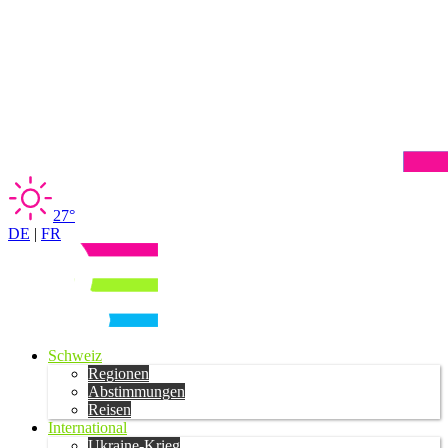
27°
DE
|
FR
Schweiz
Regionen
Abstimmungen
Reisen
International
Ukraine-Krieg