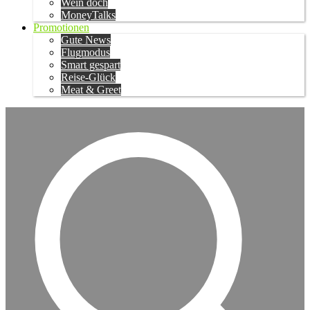
Wein doch
MoneyTalks
Promotionen
Gute News
Flugmodus
Smart gespart
Reise-Glück
Meat & Greet