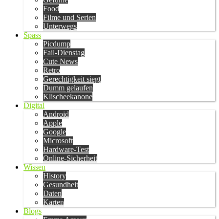
Food
Filme und Serien
Unterwegs
Spass
Picdump
Fail-Dienstag
Cute News
Retro
Gerechtigkeit siegt
Dumm gelaufen
Klischeekanone
Digital
Android
Apple
Google
Microsoft
Hardware-Test
Online-Sicherheit
Wissen
History
Gesundheit
Daten
Karten
Blogs