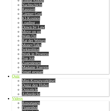
Emma Amour
Nachtschicht
Rauszeit
Gärtner Graf
KI-Kosmos
Loading …
Down by Law
Move on up
Watts On
Rat der Weisen
MoneyTalks
Sektenblog
Work in Progress
Top Job
Zugestiegen
Madame Energie
Smart gespart
Quiz
Mini-Kreuzworträtsel
Quizz den Huber
Quizzticle
Aufgedeckt
Videos
Reportagen
Fragenbot