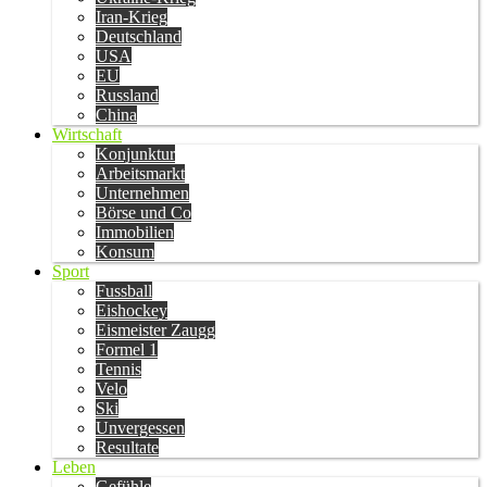
Iran-Krieg
Deutschland
USA
EU
Russland
China
Wirtschaft
Konjunktur
Arbeitsmarkt
Unternehmen
Börse und Co
Immobilien
Konsum
Sport
Fussball
Eishockey
Eismeister Zaugg
Formel 1
Tennis
Velo
Ski
Unvergessen
Resultate
Leben
Gefühle