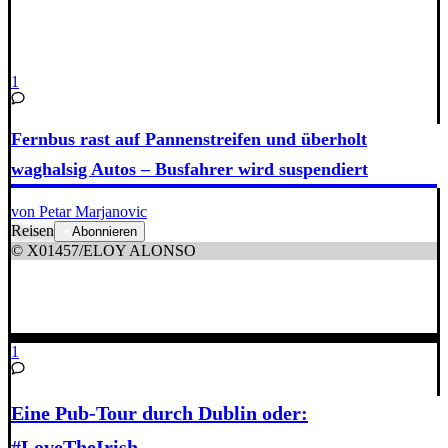
1
Fernbus rast auf Pannenstreifen und überholt
waghalsig Autos – Busfahrer wird suspendiert
von Petar Marjanovic
Reisen
Abonnieren
© X01457/ELOY ALONSO
1
Eine Pub-Tour durch Dublin oder:
#LoveTheIrish