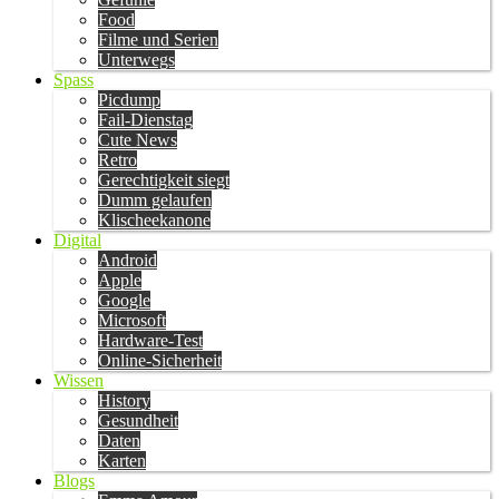
Food
Filme und Serien
Unterwegs
Spass
Picdump
Fail-Dienstag
Cute News
Retro
Gerechtigkeit siegt
Dumm gelaufen
Klischeekanone
Digital
Android
Apple
Google
Microsoft
Hardware-Test
Online-Sicherheit
Wissen
History
Gesundheit
Daten
Karten
Blogs