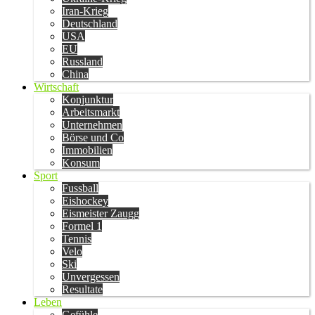
Iran-Krieg
Deutschland
USA
EU
Russland
China
Wirtschaft
Konjunktur
Arbeitsmarkt
Unternehmen
Börse und Co
Immobilien
Konsum
Sport
Fussball
Eishockey
Eismeister Zaugg
Formel 1
Tennis
Velo
Ski
Unvergessen
Resultate
Leben
Gefühle