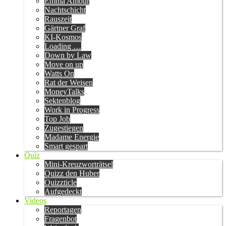
Emma Amour
Nachtschicht
Rauszeit
Gärtner Graf
KI-Kosmos
Loading …
Down by Law
Move on up
Watts On
Rat der Weisen
MoneyTalks
Sektenblog
Work in Progress
Top Job
Zugestiegen
Madame Energie
Smart gespart
Quiz
Mini-Kreuzworträtsel
Quizz den Huber
Quizzticle
Aufgedeckt
Videos
Reportagen
Fragenbot