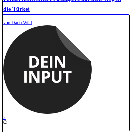
die Türkei
von Daria Wild
2