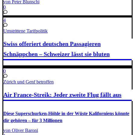
von Peter Blunschi
0
4
Umstrittene Tarifpolitik
Swiss offeriert deutschen Passagieren
Schnäppchen – Schweizer lässt sie bluten
0
Zürich und Genf betroffen
Air France-Streik: Jeder zweite Flug fällt aus
Diese Superschurken-Höhle in der Wüste Kaliforniens könnte
dir gehören – für 3 Millionen
von Oliver Baroni