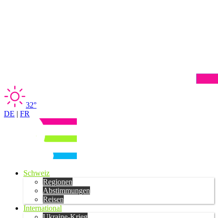
32°
DE
|
FR
Schweiz
Regionen
Abstimmungen
Reisen
International
Ukraine-Krieg