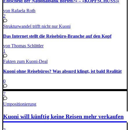
Entscheid der Nationalbank hörten?» – «KOPFSCHUSS!»
von Rafaela Roth
2
Strukturwandel trifft nicht nur Kuoni
Das Internet stellt die Reisebüro-Branche auf den Kopf
von Thomas Schlittler
1
Fakten zum Kuoni-Deal
Kuoni ohne Reisebüros? Was absurd klingt, ist bald Realität
0
7
Umpositionierung
Kuoni will künftig keine Reisen mehr verkaufen
2