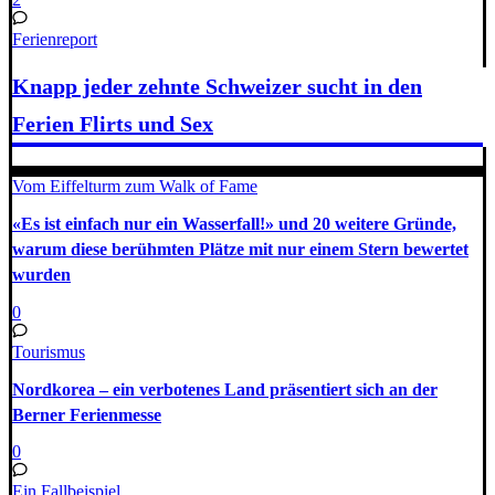
Ferienreport
Knapp jeder zehnte Schweizer sucht in den
Ferien Flirts und Sex
Vom Eiffelturm zum Walk of Fame
«Es ist einfach nur ein Wasserfall!» und 20 weitere Gründe,
warum diese berühmten Plätze mit nur einem Stern bewertet
wurden
0
Tourismus
Nordkorea – ein verbotenes Land präsentiert sich an der
Berner Ferienmesse
0
Ein Fallbeispiel