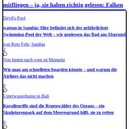
mitfliegen – ja, sie haben richtig gelesen: Falken
Devil's Pool
watson in Sambia: Hier befindet sich der gefährlichste
Swimming-Pool der Welt – wir geniessen das Bad am Abgrund
von Reto Fehr, Sambia
2
Von hinten nach vorn ist Mumpitz
Wie man am schnellsten boarden könnte – und warum die
Airlines das nicht machen
0
Unterwasserkunst in Bali
Korallenriffe sind die Regenwälder des Ozeans – ein
Skulpturenpark auf dem Meeresgrund hilft, sie zu retten
0