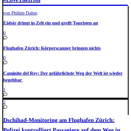
von Philipp Dahm
Eisbär dringt in Zelt ein und greift Touristen an
0
Flughafen Zürich: Körperscanner bringen nichts
0
Caminito del Rey: Der gefährlichste Weg der Welt ist wieder
begehbar
1
2
Dschihad-Monitoring am Flughafen Zürich:
Polizei kontrolliert Passagiere auf dem Weg in