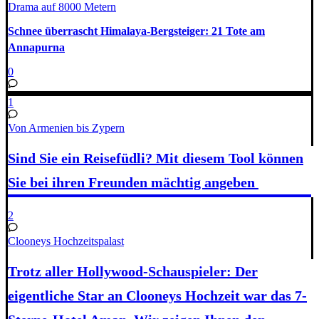
Drama auf 8000 Metern
Schnee überrascht Himalaya-Bergsteiger: 21 Tote am
Annapurna
0
1
Von Armenien bis Zypern
Sind Sie ein Reisefüdli? Mit diesem Tool können
Sie bei ihren Freunden mächtig angeben
2
Clooneys Hochzeitspalast
Trotz aller Hollywood-Schauspieler: Der
eigentliche Star an Clooneys Hochzeit war das 7-