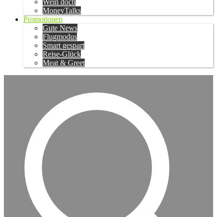
Wein doch
MoneyTalks
Promotionen
Gute News
Flugmodus
Smart gespart
Reise-Glück
Meat & Greet