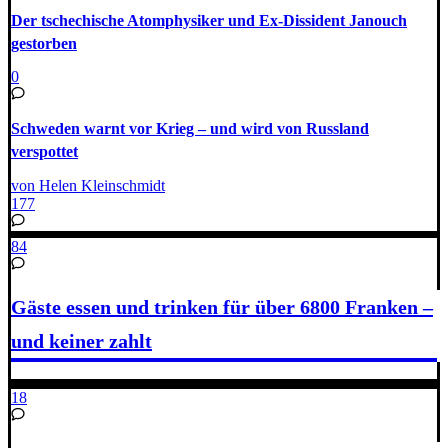
Der tschechische Atomphysiker und Ex-Dissident Janouch
gestorben
0
Schweden warnt vor Krieg – und wird von Russland
verspottet
von Helen Kleinschmidt
177
84
Gäste essen und trinken für über 6800 Franken –
und keiner zahlt
18