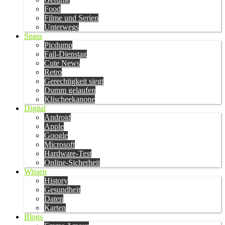
Food
Filme und Serien
Unterwegs
Spass
Picdump
Fail-Dienstag
Cute News
Retro
Gerechtigkeit siegt
Dumm gelaufen
Klischeekanone
Digital
Android
Apple
Google
Microsoft
Hardware-Test
Online-Sicherheit
Wissen
History
Gesundheit
Daten
Karten
Blogs