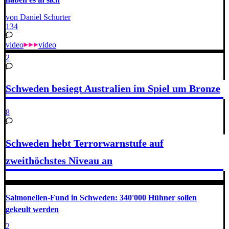
von Daniel Schurter
134
video
video
2
Schweden besiegt Australien im Spiel um Bronze
8
Schweden hebt Terrorwarnstufe auf
zweithöchstes Niveau an
Salmonellen-Fund in Schweden: 340'000 Hühner sollen
gekeult werden
2