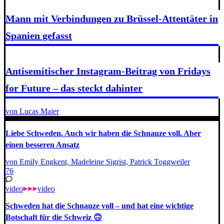
Mann mit Verbindungen zu Brüssel-Attentäter in
Spanien gefasst
Antisemitischer Instagram-Beitrag von Fridays
for Future – das steckt dahinter
von Lucas Maier
Liebe Schweden. Auch wir haben die Schnauze voll. Aber
einen besseren Ansatz
von Emily Engkent, Madeleine Sigrist, Patrick Toggweiler
76
video
video
Schweden hat die Schnauze voll – und hat eine wichtige
Botschaft für die Schweiz 🙃