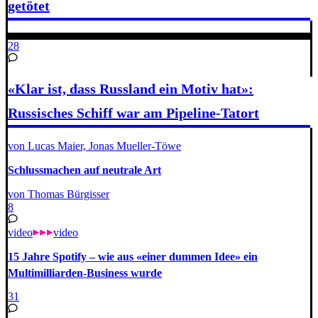
getötet
28
«Klar ist, dass Russland ein Motiv hat»:
Russisches Schiff war am Pipeline-Tatort
von Lucas Maier, Jonas Mueller-Töwe
Schluss­ma­chen auf neutrale Art
von Thomas Bürgisser
8
video
video
15 Jahre Spotify – wie aus «einer dummen Idee» ein
Multimilliarden-Business wurde
31