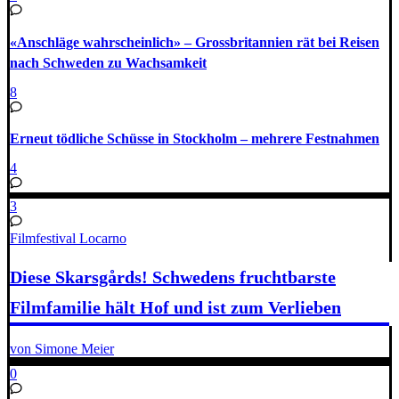
«Anschläge wahrscheinlich» – Grossbritannien rät bei Reisen
nach Schweden zu Wachsamkeit
8
Erneut tödliche Schüsse in Stockholm – mehrere Festnahmen
4
3
Filmfestival Locarno
Diese Skarsgårds! Schwedens fruchtbarste
Filmfamilie hält Hof und ist zum Verlieben
von Simone Meier
0