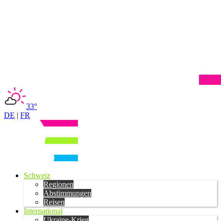
33°
DE
|
FR
Schweiz
Regionen
Abstimmungen
Reisen
International
Ukraine-Krieg