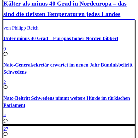
Kälter als minus 40 Grad in Nordeuropa – das
sind die tiefsten Temperaturen jedes Landes
von Philipp Reich
Unter minus 40 Grad – Europas hoher Norden bibbert
9
Nato-Generalsekretär erwartet im neuen Jahr Bündnisbeitritt
Schwedens
2
Nato-Beitritt Schwedens nimmt weitere Hürde im türkischen
Parlament
4
27