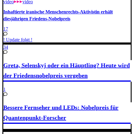
video
video
Inhaftierte iranische Menschenrechts-Aktivistin erhält
diesjährigen Friedens-Nobelpreis
17
! Update folgt !
34
Greta, Selenskyj oder ein Häuptling? Heute wird
der Friedensnobelpreis vergeben
1
Bessere Fernseher und LEDs: Nobelpreis für
Quantenpunkt-Forscher