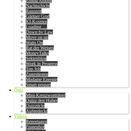
Emma Amour
Nachtschicht
Rauszeit
Gärtner Graf
KI-Kosmos
Loading …
Down by Law
Move on up
Watts On
Rat der Weisen
MoneyTalks
Sektenblog
Work in Progress
Top Job
Zugestiegen
Madame Energie
Smart gespart
Quiz
Mini-Kreuzworträtsel
Quizz den Huber
Quizzticle
Aufgedeckt
Videos
Reportagen
Fragenbot