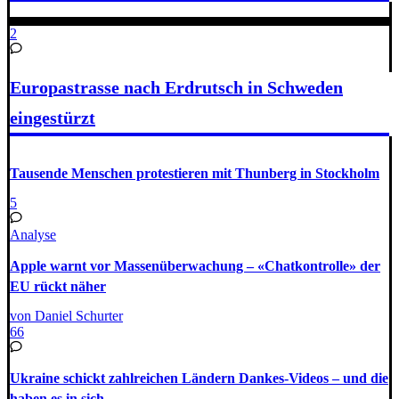
2
Europastrasse nach Erdrutsch in Schweden
eingestürzt
Tausende Menschen protestieren mit Thunberg in Stockholm
5
Analyse
Apple warnt vor Massenüberwachung – «Chatkontrolle» der
EU rückt näher
von Daniel Schurter
66
Ukraine schickt zahlreichen Ländern Dankes-Videos – und die
haben es in sich