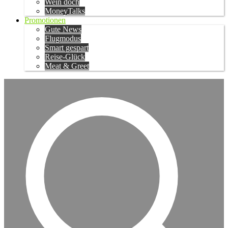
Wein doch
MoneyTalks
Promotionen
Gute News
Flugmodus
Smart gespart
Reise-Glück
Meat & Greet