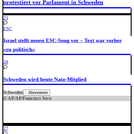
protestiert vor Parlament in Schweden
23
ESC
Israel stellt neuen ESC-Song vor – Text war vorher
«zu politisch»
28
Schweden wird heute Nato-Mitglied
Schweden
Abonnieren
© AP/AP/Francisco Seco
27