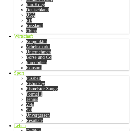
Iran-Krieg
Deutschland
USA
EU
Russland
China
Wirtschaft
Konjunktur
Arbeitsmarkt
Unternehmen
Börse und Co
Immobilien
Konsum
Sport
Fussball
Eishockey
Eismeister Zaugg
Formel 1
Tennis
Velo
Ski
Unvergessen
Resultate
Leben
Gefühle