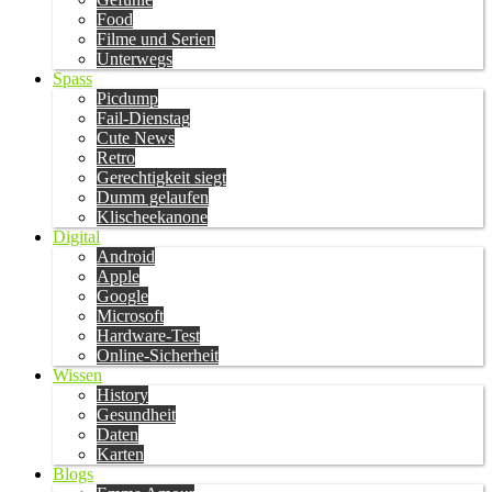
Food
Filme und Serien
Unterwegs
Spass
Picdump
Fail-Dienstag
Cute News
Retro
Gerechtigkeit siegt
Dumm gelaufen
Klischeekanone
Digital
Android
Apple
Google
Microsoft
Hardware-Test
Online-Sicherheit
Wissen
History
Gesundheit
Daten
Karten
Blogs