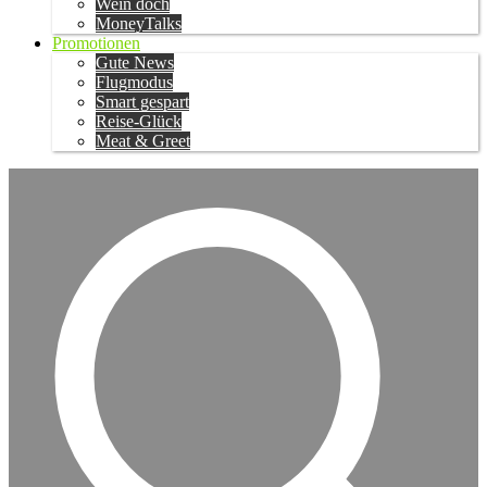
Wein doch
MoneyTalks
Promotionen
Gute News
Flugmodus
Smart gespart
Reise-Glück
Meat & Greet