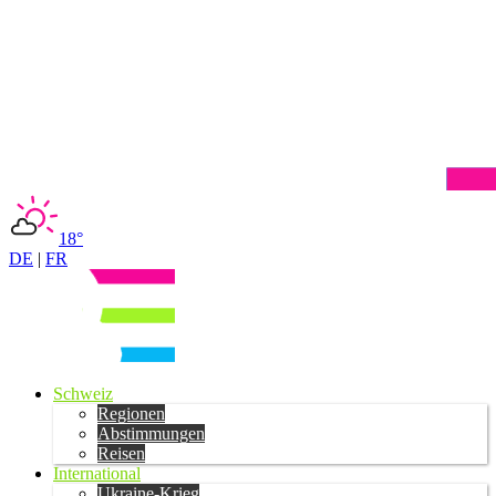
18°
DE
|
FR
Schweiz
Regionen
Abstimmungen
Reisen
International
Ukraine-Krieg