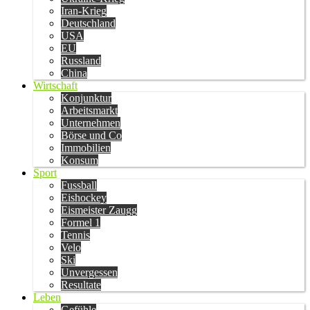
Iran-Krieg
Deutschland
USA
EU
Russland
China
Wirtschaft
Konjunktur
Arbeitsmarkt
Unternehmen
Börse und Co
Immobilien
Konsum
Sport
Fussball
Eishockey
Eismeister Zaugg
Formel 1
Tennis
Velo
Ski
Unvergessen
Resultate
Leben
Gefühle