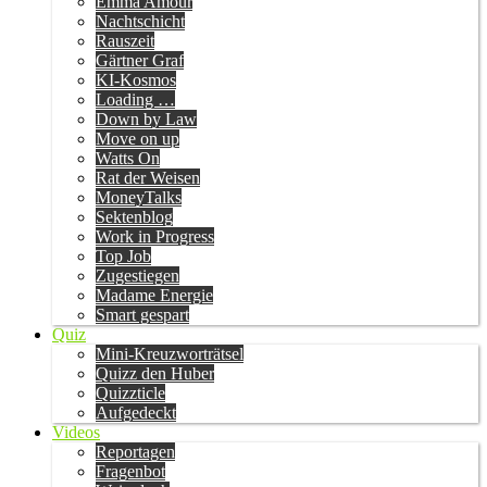
Emma Amour
Nachtschicht
Rauszeit
Gärtner Graf
KI-Kosmos
Loading …
Down by Law
Move on up
Watts On
Rat der Weisen
MoneyTalks
Sektenblog
Work in Progress
Top Job
Zugestiegen
Madame Energie
Smart gespart
Quiz
Mini-Kreuzworträtsel
Quizz den Huber
Quizzticle
Aufgedeckt
Videos
Reportagen
Fragenbot