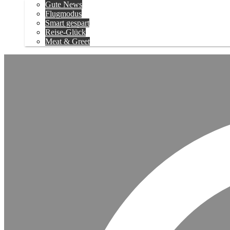
Gute News
Flugmodus
Smart gespart
Reise-Glück
Meat & Greet