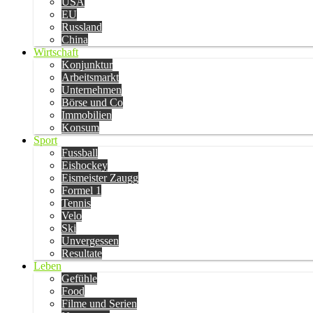
USA
EU
Russland
China
Wirtschaft
Konjunktur
Arbeitsmarkt
Unternehmen
Börse und Co
Immobilien
Konsum
Sport
Fussball
Eishockey
Eismeister Zaugg
Formel 1
Tennis
Velo
Ski
Unvergessen
Resultate
Leben
Gefühle
Food
Filme und Serien