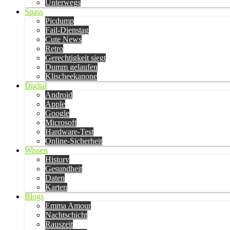
Unterwegs
Spass
Picdump
Fail-Dienstag
Cute News
Retro
Gerechtigkeit siegt
Dumm gelaufen
Klischeekanone
Digital
Android
Apple
Google
Microsoft
Hardware-Test
Online-Sicherheit
Wissen
History
Gesundheit
Daten
Karten
Blogs
Emma Amour
Nachtschicht
Rauszeit