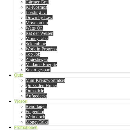
Gärtner Graf
KI-Kosmos
Loading …
Down by Law
Move on up
Watts On
Rat der Weisen
MoneyTalks
Sektenblog
Work in Progress
Top Job
Zugestiegen
Madame Energie
Smart gespart
Quiz
Mini-Kreuzworträtsel
Quizz den Huber
Quizzticle
Aufgedeckt
Videos
Reportagen
Fragenbot
Wein doch
MoneyTalks
Promotionen