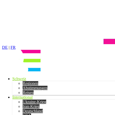
DE
|
FR
Schweiz
Regionen
Abstimmungen
Reisen
International
Ukraine-Krieg
Iran-Krieg
Deutschland