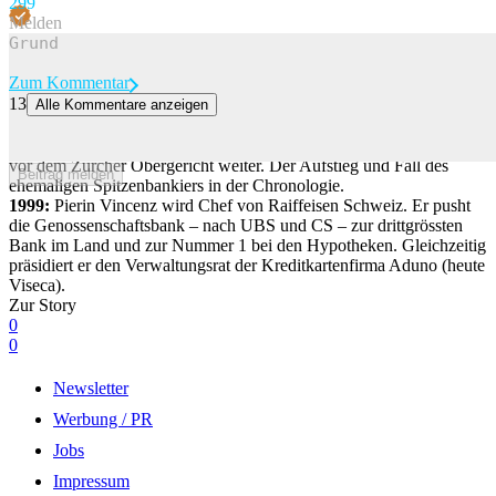
29
9
Melden
Zum Kommentar
13
Alle Kommentare anzeigen
Pierin Vincenz – der Absturz vom Topbanker zum Angeklagten
Der Prozess gegen Pierin Vincenz und weitere Angeklagte geht nun
vor dem Zürcher Obergericht weiter. Der Aufstieg und Fall des
Beitrag melden
ehemaligen Spitzenbankiers in der Chronologie.
1999:
Pierin Vincenz wird Chef von Raiffeisen Schweiz. Er pusht
die Genossenschaftsbank – nach UBS und CS – zur drittgrössten
Bank im Land und zur Nummer 1 bei den Hypotheken. Gleichzeitig
präsidiert er den Verwaltungsrat der Kreditkartenfirma Aduno (heute
Viseca).
Zur Story
0
0
Newsletter
Werbung / PR
Jobs
Impressum