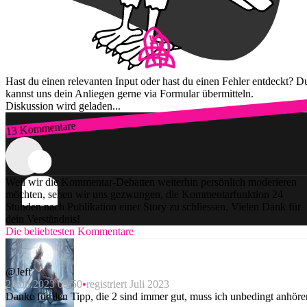
Hast du einen relevanten Input oder hast du einen Fehler entdeckt? D
kannst uns dein Anliegen gerne via Formular übermitteln.
Diskussion wird geladen...
13 Kommentare
Zum Login
Weil wir die Kommentar-Debatten weiterhin persönlich moderieren
möchten, sehen wir uns gezwungen, die Kommentarfunktion 24
Stunden nach Publikation einer Story zu schliessen. Vielen Dank für
dein Verständnis!
Die beliebtesten Kommentare
@Jeff
24.08.2023 09:50
registriert Juli 2023
Danke für den Tipp, die 2 sind immer gut, muss ich unbedingt anhöre