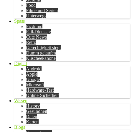
Food
Filme und Serien
Unterwegs
Spass
Picdump
Fail-Dienstag
Cute News
Retro
Gerechtigkeit siegt
Dumm gelaufen
Klischeekanone
Digital
Android
Apple
Google
Microsoft
Hardware-Test
Online-Sicherheit
Wissen
History
Gesundheit
Daten
Karten
Blogs