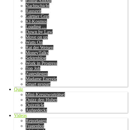
Emma Amour
Nachtschicht
Rauszeit
Gärtner Graf
KI-Kosmos
Loading …
Down by Law
Move on up
Watts On
Rat der Weisen
MoneyTalks
Sektenblog
Work in Progress
Top Job
Zugestiegen
Madame Energie
Smart gespart
Quiz
Mini-Kreuzworträtsel
Quizz den Huber
Quizzticle
Aufgedeckt
Videos
Reportagen
Fragenbot