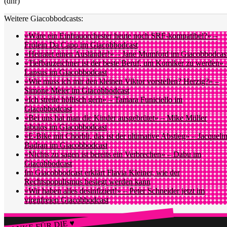
(dhr)
Weitere Giacobbodcasts:
«Wäre ein Einfrauorchester heute noch SRF-kompatibel?» –
Frölein Da Capo im Giacobbodcast
«Heiratet einen Ausländer!» – Jane Mumford im Giacobbodcas
«Tiefbauzeichner ist der beste Beruf, um Komiker zu werden» 
Lapsus im Giacobbodcast
«Wie muss ich mir den kleinen Viktor vorstellen? Herzig?» –
Simone Meier im Giacobbodcast
«Ich streite höllisch gern» – Tamara Funiciello im
Giacobbodcast
«Bei uns hat man die Kinder ausgebrütet» – Mike Müller
tabulos im Giacobbodcast
«E-Bike mit Chörbli, das ist der ultimative Abstieg» – Jacqueli
Badran im Giacobbodcast
«Nichts zu sagen ist bereits ein Verbrechen» – Dabu im
Giacobbodcast
Im Giacobbodcast erklärt Flavia Kleiner, wie der
Rechtspopulismus besiegt werden kann
«Wir haben alles desinfiziert!» – Peter Schneider jetzt im
virenfreien Giacobbodcast
DANKE FÜR DIE ♥