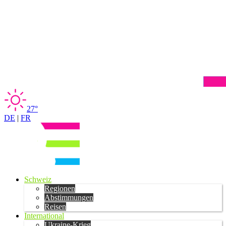
27°
DE
|
FR
Schweiz
Regionen
Abstimmungen
Reisen
International
Ukraine-Krieg