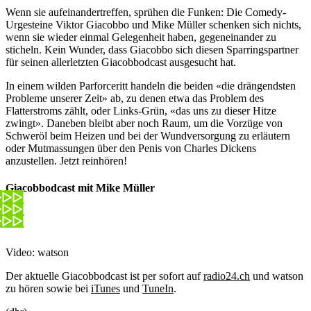
Wenn sie aufeinandertreffen, sprühen die Funken: Die Comedy-
Urgesteine Viktor Giacobbo und Mike Müller schenken sich nichts,
wenn sie wieder einmal Gelegenheit haben, gegeneinander zu
sticheln. Kein Wunder, dass Giacobbo sich diesen Sparringspartner
für seinen allerletzten Giacobbodcast ausgesucht hat.
In einem wilden Parforceritt handeln die beiden «die drängendsten
Probleme unserer Zeit» ab, zu denen etwa das Problem des
Flatterstroms zählt, oder Links-Grün, «das uns zu dieser Hitze
zwingt». Daneben bleibt aber noch Raum, um die Vorzüge von
Schweröl beim Heizen und bei der Wundversorgung zu erläutern
oder Mutmassungen über den Penis von Charles Dickens
anzustellen. Jetzt reinhören!
Giacobbodcast mit Mike Müller
Video: watson
Der aktuelle Giacobbodcast ist per sofort auf
radio24.ch
und watson
zu hören sowie bei
iTunes
und
TuneIn
.