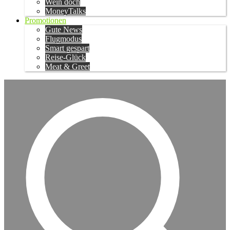
Wein doch
MoneyTalks
Promotionen
Gute News
Flugmodus
Smart gespart
Reise-Glück
Meat & Greet