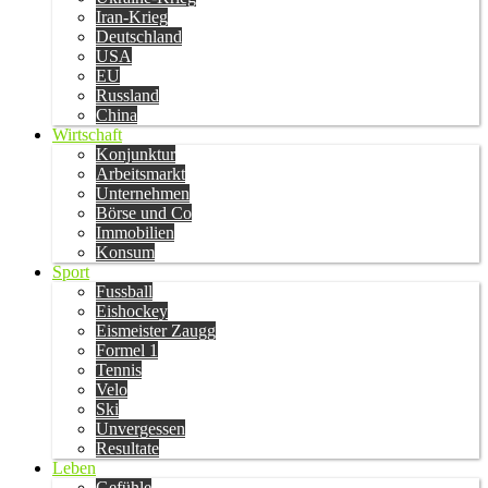
Iran-Krieg
Deutschland
USA
EU
Russland
China
Wirtschaft
Konjunktur
Arbeitsmarkt
Unternehmen
Börse und Co
Immobilien
Konsum
Sport
Fussball
Eishockey
Eismeister Zaugg
Formel 1
Tennis
Velo
Ski
Unvergessen
Resultate
Leben
Gefühle