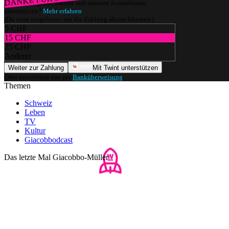
Würdest du gerne watson und unseren Journalismus
unterstützen?
Mehr erfahren
(Du wirst umgeleitet, um die Zahlung abzuschliessen.)
5 CHF
15 CHF
25 CHF
Anderer
Weiter zur Zahlung
Mit Twint unterstützen
Oder unterstütze uns per
Banküberweisung
.
Themen
Schweiz
Leben
TV
Kultur
Giacobbodcast
Das letzte Mal Giacobbo-Müller