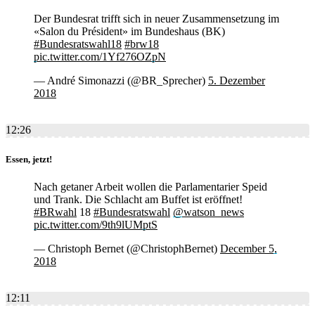
Der Bundesrat trifft sich in neuer Zusammensetzung im
«Salon du Président» im Bundeshaus (BK)
#Bundesratswahl18
#brw18
pic.twitter.com/1Yf276OZpN
— André Simonazzi (@BR_Sprecher)
5. Dezember
2018
12:26
Essen, jetzt!
Nach getaner Arbeit wollen die Parlamentarier Speid
und Trank. Die Schlacht am Buffet ist eröffnet!
#BRwahl
18
#Bundesratswahl
@watson_news
pic.twitter.com/9th9lUMptS
— Christoph Bernet (@ChristophBernet)
December 5,
2018
12:11