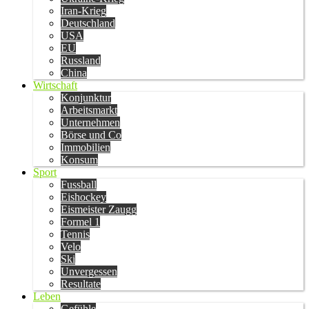
Iran-Krieg
Deutschland
USA
EU
Russland
China
Wirtschaft
Konjunktur
Arbeitsmarkt
Unternehmen
Börse und Co
Immobilien
Konsum
Sport
Fussball
Eishockey
Eismeister Zaugg
Formel 1
Tennis
Velo
Ski
Unvergessen
Resultate
Leben
Gefühle