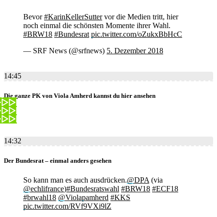
Bevor
#KarinKellerSutter
vor die Medien tritt, hier
noch einmal die schönsten Momente ihrer Wahl.
#BRW18
#Bundesrat
pic.twitter.com/oZukxBbHcC
— SRF News (@srfnews)
5. Dezember 2018
14:45
Die ganze PK von Viola Amherd kannst du hier ansehen
14:32
Der Bundesrat – einmal anders gesehen
So kann man es auch ausdrücken.
@DPA
(via
@echlifrance
)
#Bundesratswahl
#BRW18
#ECF18
#brwahl18
@Violapamherd
#KKS
pic.twitter.com/RVf9VXi9lZ