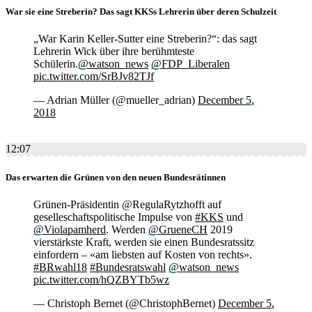
War sie eine Streberin? Das sagt KKSs Lehrerin über deren Schulzeit
„War Karin Keller-Sutter eine Streberin?“: das sagt
Lehrerin Wick über ihre berühmteste
Schülerin.
@watson_news
@FDP_Liberalen
pic.twitter.com/SrBJv82TJf
— Adrian Müller (@mueller_adrian)
December 5,
2018
12:07
Das erwarten die Grünen von den neuen Bundesrätinnen
Grünen-Präsidentin @RegulaRytzhofft auf
geselleschaftspolitische Impulse von
#KKS
und
@Violapamherd
. Werden
@GrueneCH
2019
vierstärkste Kraft, werden sie einen Bundesratssitz
einfordern – «am liebsten auf Kosten von rechts».
#BRwahl18
#Bundesratswahl
@watson_news
pic.twitter.com/hQZBYTb5wz
— Christoph Bernet (@ChristophBernet)
December 5,