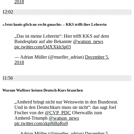
2018
12:02
«Jetzt hanis glich no recht gmacht» – KKS trifft ihre Lehrerin
„Das ist meine Lehrerin“: Hier trifft KKS auf dem
Bundesplatz auf alte Bekannte
@watson_news
pic.twitter.com/QdXXkh3p03
— Adrian Müller (@mueller_adrian)
December 5,
2018
11:56
Warum Walliser keinen Deutsch-Kurs brauchen
„Amherd bringt nicht nur Weisswein in den Bundesrat.
Und in den Deutschkurs muss sie nicht“: das sagt Joel
Fischer von der
@CVP_PDC
Oberwallis zum
Amherd-Triumph
@watson_news
pic.twitter.com/zkpf6BpRu9
— Adrian Müller (@mueller_adrian)
December 5,