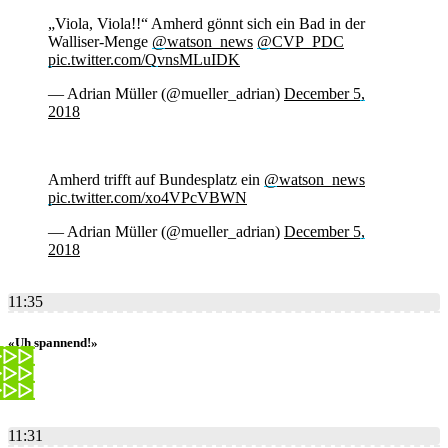
„Viola, Viola!!“ Amherd gönnt sich ein Bad in der
Walliser-Menge
@watson_news
@CVP_PDC
pic.twitter.com/QvnsMLuIDK
— Adrian Müller (@mueller_adrian)
December 5,
2018
Amherd trifft auf Bundesplatz ein
@watson_news
pic.twitter.com/xo4VPcVBWN
— Adrian Müller (@mueller_adrian)
December 5,
2018
11:35
«Uh spannend!»
11:31