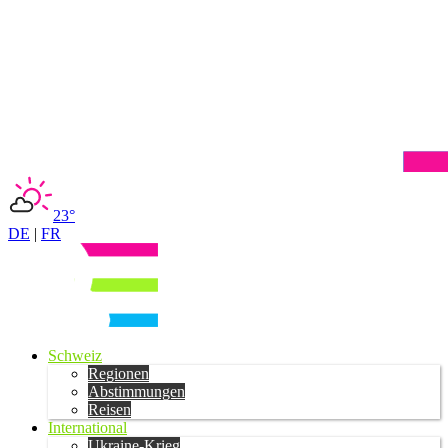
23°
DE
|
FR
Schweiz
Regionen
Abstimmungen
Reisen
International
Ukraine-Krieg