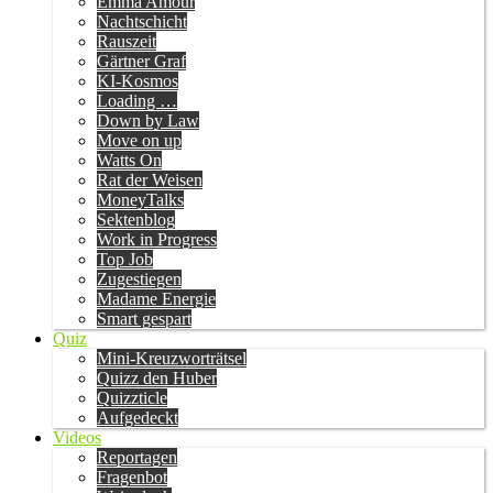
Emma Amour
Nachtschicht
Rauszeit
Gärtner Graf
KI-Kosmos
Loading …
Down by Law
Move on up
Watts On
Rat der Weisen
MoneyTalks
Sektenblog
Work in Progress
Top Job
Zugestiegen
Madame Energie
Smart gespart
Quiz
Mini-Kreuzworträtsel
Quizz den Huber
Quizzticle
Aufgedeckt
Videos
Reportagen
Fragenbot