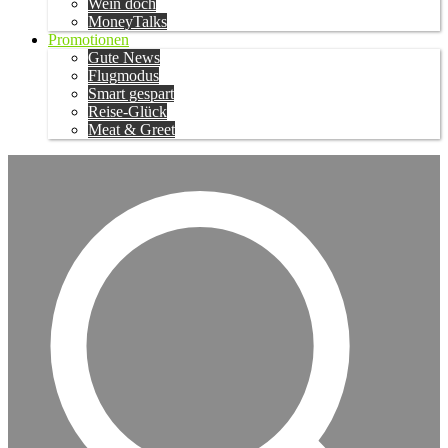
Wein doch
MoneyTalks
Promotionen
Gute News
Flugmodus
Smart gespart
Reise-Glück
Meat & Greet