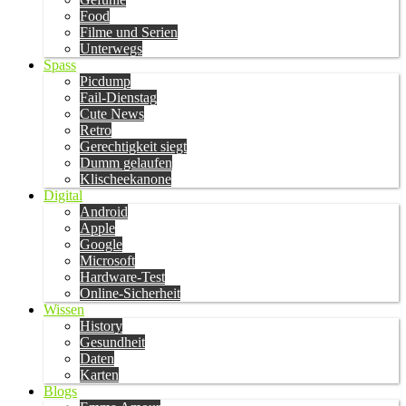
Food
Filme und Serien
Unterwegs
Spass
Picdump
Fail-Dienstag
Cute News
Retro
Gerechtigkeit siegt
Dumm gelaufen
Klischeekanone
Digital
Android
Apple
Google
Microsoft
Hardware-Test
Online-Sicherheit
Wissen
History
Gesundheit
Daten
Karten
Blogs