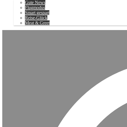
Gute News
Flugmodus
Smart gespart
Reise-Glück
Meat & Greet