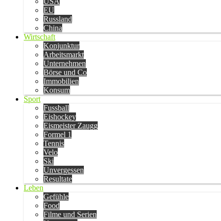
USA
EU
Russland
China
Wirtschaft
Konjunktur
Arbeitsmarkt
Unternehmen
Börse und Co
Immobilien
Konsum
Sport
Fussball
Eishockey
Eismeister Zaugg
Formel 1
Tennis
Velo
Ski
Unvergessen
Resultate
Leben
Gefühle
Food
Filme und Serien