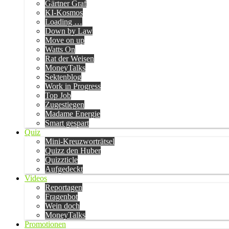
Gärtner Graf
KI-Kosmos
Loading …
Down by Law
Move on up
Watts On
Rat der Weisen
MoneyTalks
Sektenblog
Work in Progress
Top Job
Zugestiegen
Madame Energie
Smart gespart
Quiz
Mini-Kreuzworträtsel
Quizz den Huber
Quizzticle
Aufgedeckt
Videos
Reportagen
Fragenbot
Wein doch
MoneyTalks
Promotionen