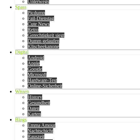
Unterwegs
Spass
Picdump
Fail-Dienstag
Cute News
Retro
Gerechtigkeit siegt
Dumm gelaufen
Klischeekanone
Digital
Android
Apple
Google
Microsoft
Hardware-Test
Online-Sicherheit
Wissen
History
Gesundheit
Daten
Karten
Blogs
Emma Amour
Nachtschicht
Rauszeit