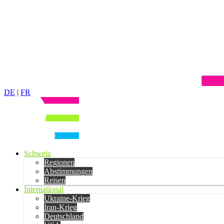
DE
|
FR
Schweiz
Regionen
Abstimmungen
Reisen
International
Ukraine-Krieg
Iran-Krieg
Deutschland