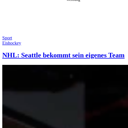
Sport
Eishockey
NHL: Seattle bekommt sein eigenes Team