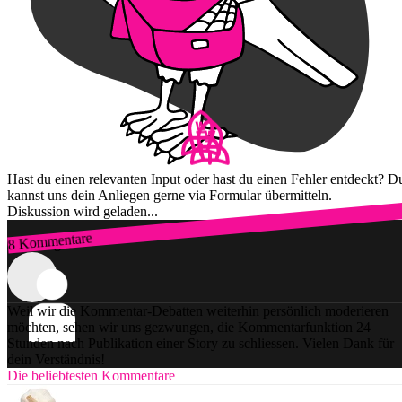
Hast du einen relevanten Input oder hast du einen Fehler entdeckt? D
kannst uns dein Anliegen gerne via Formular übermitteln.
Diskussion wird geladen...
8 Kommentare
Zum Login
Weil wir die Kommentar-Debatten weiterhin persönlich moderieren
möchten, sehen wir uns gezwungen, die Kommentarfunktion 24
Stunden nach Publikation einer Story zu schliessen. Vielen Dank für
dein Verständnis!
Die beliebtesten Kommentare