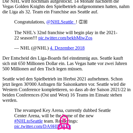
Die NHL wird nochmals aufgestockt. 14 Monate nachdem die
Vegas Golden Knights den Spielbetrieb aufgenommen hatten, nahm
die Liga als 32. Team ein Franchise aus Seattle auf.
Congratulations,
@NHLSeattle_
! 👏🏼
The NHL's 32nd franchise will begin play in the 2021-
22 season!!!
pic.twitter.com/bekbMiwZos
— NHL (@NHL)
4. Dezember 2018
Der Entscheid des Liga-Boards fiel einstimmig aus. Seattle kauft
sich mit 650 Millionen Dollar ein. Las Vegas hatte vor zwei Jahren
500 Millionen auf den Tisch legen müssen.
Seattle wird den Spielbetrieb im Herbst 2021 aufnehmen. Schon
jetzt liegen 30'000 Anfragen für Saisonkarten vor. Seattle wird die
Western Conference komplettieren, so dass ab der Saison 2021/22 in
beiden Conferences (Ost und West) 16 Teams im Einsatz stehen
werden.
The revamped Key Arena, currently dubbed Seattle
Center Arena, will be the home of the new
#NHLtoSeattle
team. Renderings:
pic.twitter.com/DA9HIRrCMt