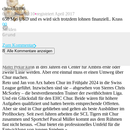
chnobli1896
04.12.2018 20:10
registriert April 2017
650 Mio USD und es wird sich trotzdem lohnen finanziell.. Krass
0
0
Melden
Zum Kommentar
8
Alle Kommentare anzeigen
Ambris Jahrzehnttalent zu Chur – so kann die Swiss League
funktionieren
Matej Pekar kann in drei Jahren ein Center für Ambris erste oder
Beitrag melden
zweite Linie werden. Aber erst einmal muss er einen Umweg über
Chur machen.
Reto und Jan von Arx haben Chur im Frühjahr 2024 in die Swiss
League geführt. Inzwischen sind sie – abgesehen von Sierres Chris
McSorley – die bestverdienenden Trainer der zweithöchsten Liga.
Und ein Glücksfall für den EHC Chur. Beide wären für höhere
Aufgaben qualifiziert und hatten bereits entsprechende Offerten.
Aber sie sind in Chur geblieben und gelten als beste Ausbildner im
Profihockey. Seit zwei Jahren arbeiten die SCL Tigers mit Chur
zusammen und Sportchef Pascal Müller kommt aus dem Rühmen
fast nicht heraus. «Chur bietet ein professionelles Umfeld für die
Entwicklung von jungen Spielern.»