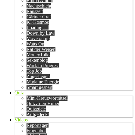
Emma Amour
Nachtschicht
Rauszeit
Gärtner Graf
KI-Kosmos
Loading …
Down by Law
Move on up
Watts On
Rat der Weisen
MoneyTalks
Sektenblog
Work in Progress
Top Job
Zugestiegen
Madame Energie
Smart gespart
Quiz
Mini-Kreuzworträtsel
Quizz den Huber
Quizzticle
Aufgedeckt
Videos
Reportagen
Fragenbot