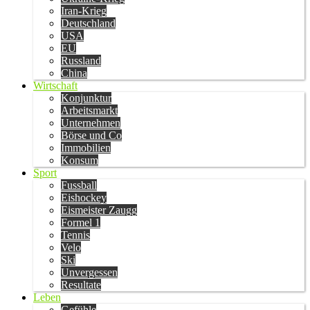
Iran-Krieg
Deutschland
USA
EU
Russland
China
Wirtschaft
Konjunktur
Arbeitsmarkt
Unternehmen
Börse und Co
Immobilien
Konsum
Sport
Fussball
Eishockey
Eismeister Zaugg
Formel 1
Tennis
Velo
Ski
Unvergessen
Resultate
Leben
Gefühle