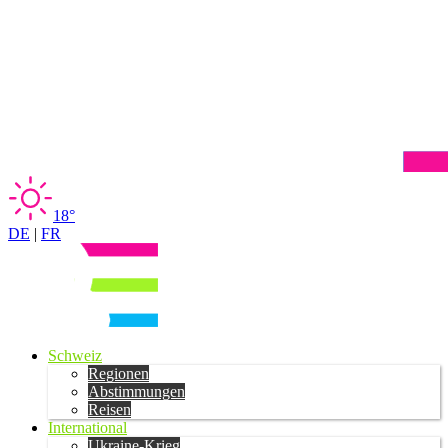
18°
DE
|
FR
Schweiz
Regionen
Abstimmungen
Reisen
International
Ukraine-Krieg