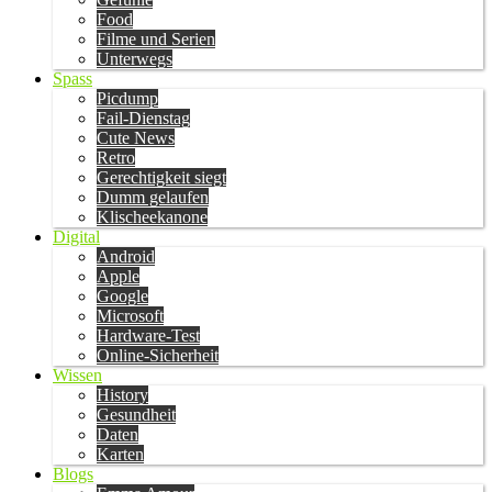
Food
Filme und Serien
Unterwegs
Spass
Picdump
Fail-Dienstag
Cute News
Retro
Gerechtigkeit siegt
Dumm gelaufen
Klischeekanone
Digital
Android
Apple
Google
Microsoft
Hardware-Test
Online-Sicherheit
Wissen
History
Gesundheit
Daten
Karten
Blogs