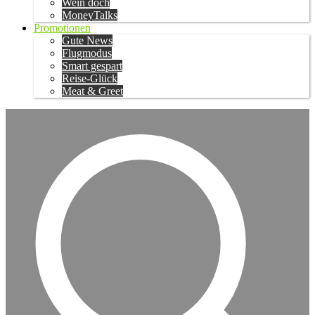
Wein doch
MoneyTalks
Promotionen
Gute News
Flugmodus
Smart gespart
Reise-Glück
Meat & Greet