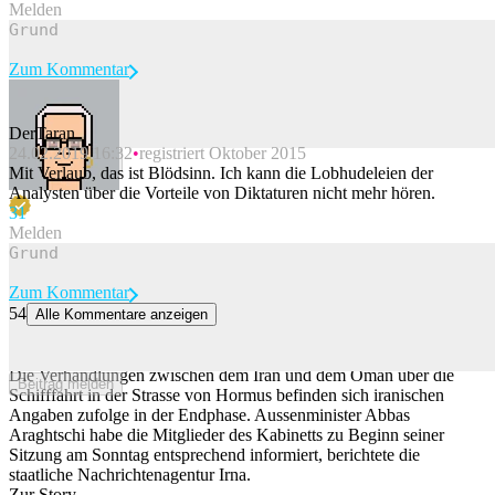
Melden
Zum Kommentar
DerTaran
24.02.2019 16:32
registriert Oktober 2015
Beitrag melden
Mit Verlaub, das ist Blödsinn. Ich kann die Lobhudeleien der
Analysten über die Vorteile von Diktaturen nicht mehr hören.
3
1
Melden
Zum Kommentar
54
Alle Kommentare anzeigen
Verhandlungen mit Oman zu Strasse von Hormus laut Iran in
Endphase
Die Verhandlungen zwischen dem Iran und dem Oman über die
Beitrag melden
Schifffahrt in der Strasse von Hormus befinden sich iranischen
Angaben zufolge in der Endphase. Aussenminister Abbas
Araghtschi habe die Mitglieder des Kabinetts zu Beginn seiner
Sitzung am Sonntag entsprechend informiert, berichtete die
staatliche Nachrichtenagentur Irna.
Zur Story