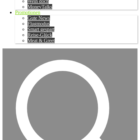
Wein doch
MoneyTalks
Promotionen
Gute News
Flugmodus
Smart gespart
Reise-Glück
Meat & Greet