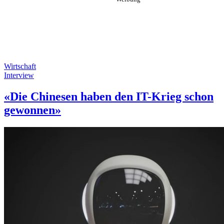
Wirtschaft
Interview
«Die Chinesen haben den IT-Krieg schon
gewonnen»