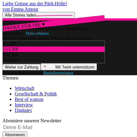
Liebe Grüsse aus der Pärli-Hölle!
von Emma Amour
Alle Stories laden
DANKE FÜR DIE ♥
Würdest du gerne watson und unseren Journalismus
unterstützen?
Mehr erfahren
(Du wirst umgeleitet, um die Zahlung abzuschliessen.)
5 CHF
15 CHF
25 CHF
Anderer
Weiter zur Zahlung
Mit Twint unterstützen
Oder unterstütze uns per
Banküberweisung
.
Themen
Wirtschaft
Gesellschaft & Politik
Best of watson
Interview
Digitales
Abonniere unseren Newsletter
Abonnieren