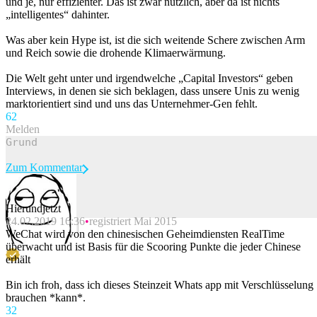
und je, nur effizienter. Das ist zwar nützlich, aber da ist nichts
„intelligentes“ dahinter.
Was aber kein Hype ist, ist die sich weitende Schere zwischen Arm
und Reich sowie die drohende Klimaerwärmung.
Die Welt geht unter und irgendwelche „Capital Investors“ geben
Interviews, in denen sie sich beklagen, dass unsere Unis zu wenig
marktorientiert sind und uns das Unternehmer-Gen fehlt.
6
2
Melden
Zum Kommentar
Hierundjetzt
24.02.2019 16:36
registriert Mai 2015
Beitrag melden
WeChat wird von den chinesischen Geheimdiensten RealTime
überwacht und ist Basis für die Scooring Punkte die jeder Chinese
erhält
Bin ich froh, dass ich dieses Steinzeit Whats app mit Verschlüsselung
brauchen *kann*.
3
2