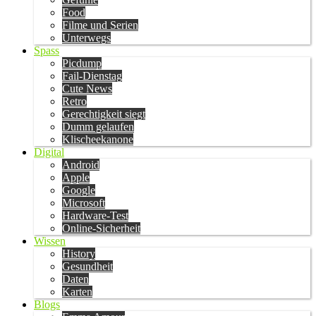
Food
Filme und Serien
Unterwegs
Spass
Picdump
Fail-Dienstag
Cute News
Retro
Gerechtigkeit siegt
Dumm gelaufen
Klischeekanone
Digital
Android
Apple
Google
Microsoft
Hardware-Test
Online-Sicherheit
Wissen
History
Gesundheit
Daten
Karten
Blogs