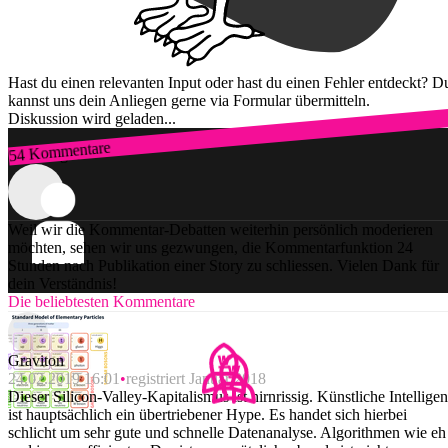
Hast du einen relevanten Input oder hast du einen Fehler entdeckt? D
kannst uns dein Anliegen gerne via Formular übermitteln.
Diskussion wird geladen...
54 Kommentare
Zum Login
Weil wir die Kommentar-Debatten weiterhin persönlich moderieren
möchten, sehen wir uns gezwungen, die Kommentarfunktion 24
Stunden nach Publikation einer Story zu schliessen. Vielen Dank für
dein Verständnis!
Die beliebtesten Kommentare
Graviton
24.02.2019 16:01
registriert Januar 2018
Dieser Silicon-Valley-Kapitalismus ist hirnrissig. Künstliche Intellige
ist hauptsächlich ein übertriebener Hype. Es handet sich hierbei
schlicht um sehr gute und schnelle Datenanalyse. Algorithmen wie eh