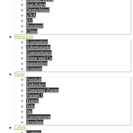
Iran-Krieg
Deutschland
USA
EU
Russland
China
Wirtschaft
Konjunktur
Arbeitsmarkt
Unternehmen
Börse und Co
Immobilien
Konsum
Sport
Fussball
Eishockey
Eismeister Zaugg
Formel 1
Tennis
Velo
Ski
Unvergessen
Resultate
Leben
Gefühle