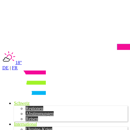
18°
DE
|
FR
Schweiz
Regionen
Abstimmungen
Reisen
International
Ukraine-Krieg