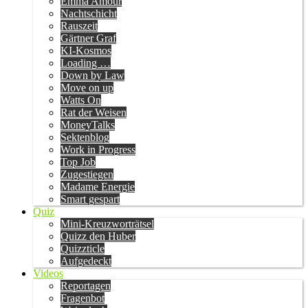
Emma Amour
Nachtschicht
Rauszeit
Gärtner Graf
KI-Kosmos
Loading …
Down by Law
Move on up
Watts On
Rat der Weisen
MoneyTalks
Sektenblog
Work in Progress
Top Job
Zugestiegen
Madame Energie
Smart gespart
Quiz
Mini-Kreuzworträtsel
Quizz den Huber
Quizzticle
Aufgedeckt
Videos
Reportagen
Fragenbot