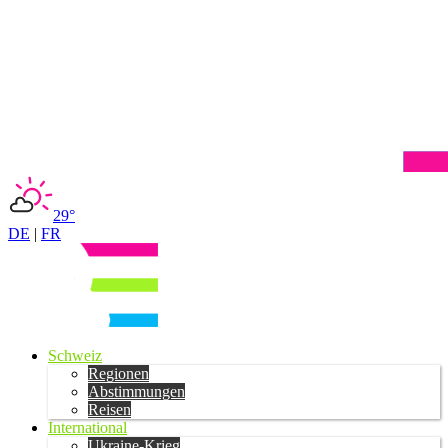
29°
DE
|
FR
Schweiz
Regionen
Abstimmungen
Reisen
International
Ukraine-Krieg