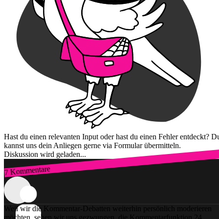
Hast du einen relevanten Input oder hast du einen Fehler entdeckt? D
kannst uns dein Anliegen gerne via Formular übermitteln.
Diskussion wird geladen...
7 Kommentare
Zum Login
Weil wir die Kommentar-Debatten weiterhin persönlich moderieren
möchten, sehen wir uns gezwungen, die Kommentarfunktion 24