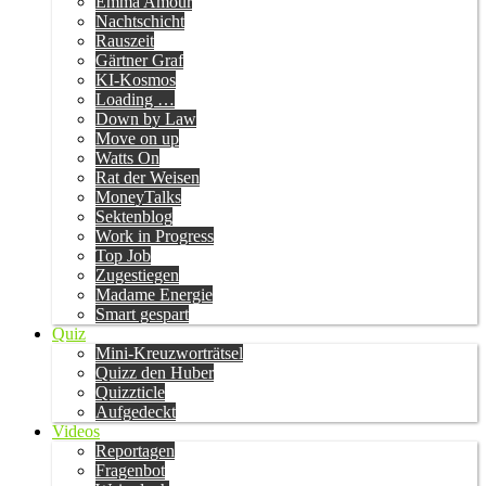
Emma Amour
Nachtschicht
Rauszeit
Gärtner Graf
KI-Kosmos
Loading …
Down by Law
Move on up
Watts On
Rat der Weisen
MoneyTalks
Sektenblog
Work in Progress
Top Job
Zugestiegen
Madame Energie
Smart gespart
Quiz
Mini-Kreuzworträtsel
Quizz den Huber
Quizzticle
Aufgedeckt
Videos
Reportagen
Fragenbot