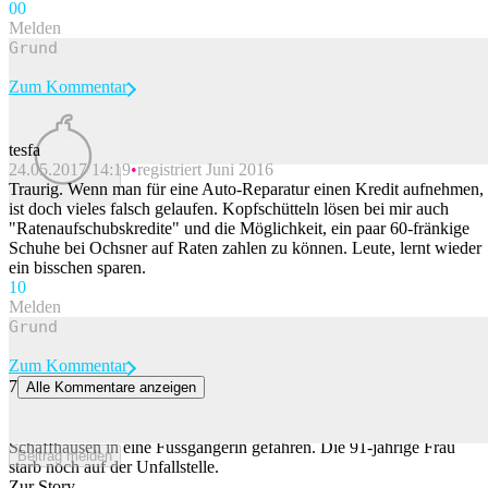
0
0
Melden
Zum Kommentar
tesfa
24.05.2017 14:19
registriert Juni 2016
Beitrag melden
Traurig. Wenn man für eine Auto-Reparatur einen Kredit aufnehmen,
ist doch vieles falsch gelaufen. Kopfschütteln lösen bei mir auch
"Ratenaufschubskredite" und die Möglichkeit, ein paar 60-fränkige
Schuhe bei Ochsner auf Raten zahlen zu können. Leute, lernt wieder
ein bisschen sparen.
1
0
Melden
Zum Kommentar
7
Alle Kommentare anzeigen
Lieferwagen fährt in Schleitheim SH in Fussgängerin – tot
Ein Lieferwagen ist am Donnerstag in Schleitheim im Kanton
Schaffhausen in eine Fussgängerin gefahren. Die 91-jährige Frau
Beitrag melden
starb noch auf der Unfallstelle.
Zur Story