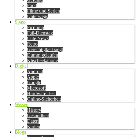
Food
Filme und Serien
Unterwegs
Spass
Picdump
Fail-Dienstag
Cute News
Retro
Gerechtigkeit siegt
Dumm gelaufen
Klischeekanone
Digital
Android
Apple
Google
Microsoft
Hardware-Test
Online-Sicherheit
Wissen
History
Gesundheit
Daten
Karten
Blogs