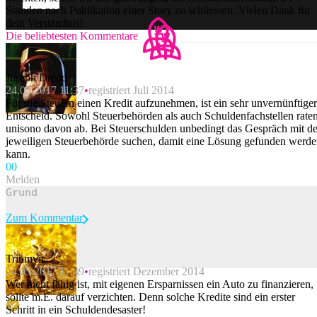
Stunden nach Publikation einer Story zu schliessen. Vielen Dank für
dein Verständnis!
Die beliebtesten Kommentare
Joseph Dredd
24.05.2017 11:37
registriert Juli 2014
Für die Steuern einen Kredit aufzunehmen, ist ein sehr unvernünftiger
Entscheid. Sowohl Steuerbehörden als auch Schuldenfachstellen rate
unisono davon ab. Bei Steuerschulden unbedingt das Gespräch mit de
jeweiligen Steuerbehörde suchen, damit eine Lösung gefunden werd
kann.
0
0
Melden
Zum Kommentar
Triumvir
24.05.2017 11:49
registriert Dezember 2014
Beitrag melden
Wer nicht fähig ist, mit eigenen Ersparnissen ein Auto zu finanzieren,
sollte m.E. darauf verzichten. Denn solche Kredite sind ein erster
Schritt in ein Schuldendesaster!