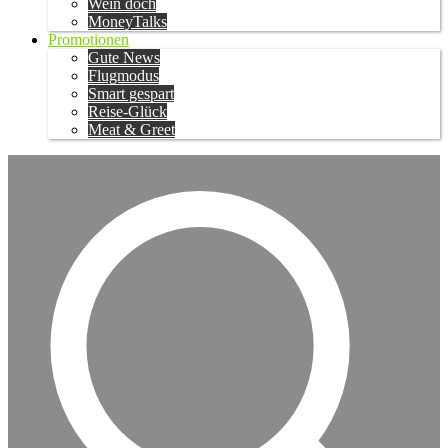
Wein doch
MoneyTalks
Promotionen
Gute News
Flugmodus
Smart gespart
Reise-Glück
Meat & Greet