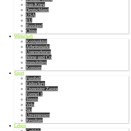
Iran-Krieg
Deutschland
USA
EU
Russland
China
Wirtschaft
Konjunktur
Arbeitsmarkt
Unternehmen
Börse und Co
Immobilien
Konsum
Sport
Fussball
Eishockey
Eismeister Zaugg
Formel 1
Tennis
Velo
Ski
Unvergessen
Resultate
Leben
Gefühle