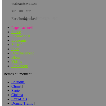
Téléchargez l’app!
Page d'accueil
Suisse
International
Economie
Société
Sport
Divertissement
Blogs
Vidéos
Promotions
Thèmes du moment
Politique
Climat
Santé
Cinéma
Etats-Unis
Donald Trump