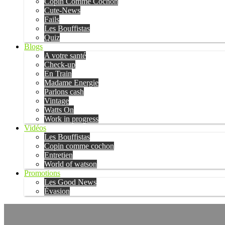
Copin Comme Cochon
Cute-News
Fails
Les Bouffistas
Quiz
Blogs
A votre santé
Check-up
En Train
Madame Energie
Parlons cash
Vintage
Watts On
Work in progress
Vidéos
Les Bouffistas
Copin comme cochon
Entretien
World of watson
Promotions
Les Good News
Évasion