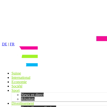
DE
|
FR
Suisse
International
Economie
Société
Sport
News en direct
Résultats
Divertissement