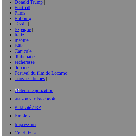
Donald Trump
Football
Films
Fribourg
Tessin
Espagne
Italie
Insolite
Bâle
Canicule
diplomatie
secheresse
douanes
Festival du film de Locarno
Tous les thèmes
Obtenir l'application
watson sur Facebook
Publicité / RP
Emplois
Impressum
Conditions