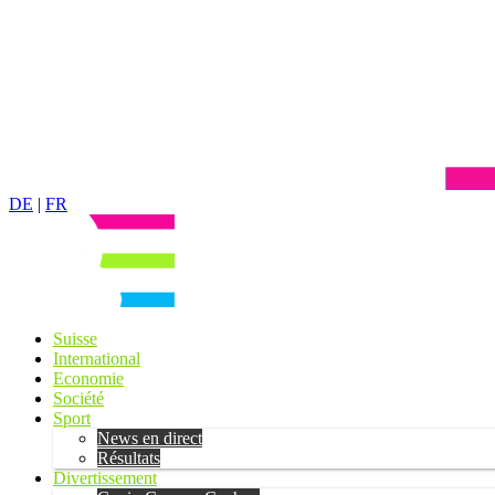
DE
|
FR
Suisse
International
Economie
Société
Sport
News en direct
Résultats
Divertissement