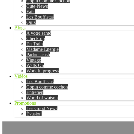
Copin Comme Cochon
Cute-News
Fails
Les Bouffistas
Quiz
Blogs
A votre santé
Check-up
En Train
Madame Energie
Parlons cash
Vintage
Watts On
Work in progress
Vidéos
Les Bouffistas
Copin comme cochon
Entretien
World of watson
Promotions
Les Good News
Évasion