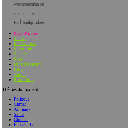
Téléchargez l’app!
Page d'accueil
Suisse
International
Economie
Société
Sport
Divertissement
Blogs
Vidéos
Promotions
Thèmes du moment
Politique
Climat
Animaux
Santé
Cinéma
Etats-Unis