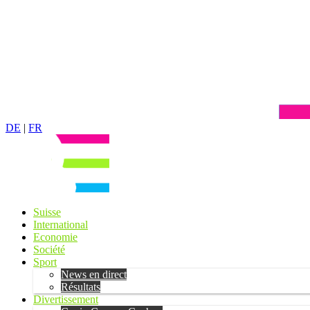
DE
|
FR
Suisse
International
Economie
Société
Sport
News en direct
Résultats
Divertissement