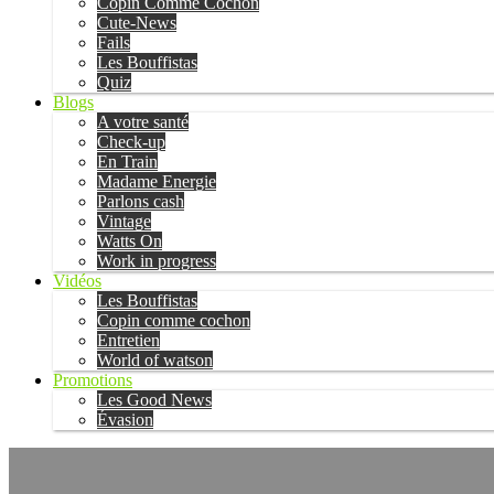
Copin Comme Cochon
Cute-News
Fails
Les Bouffistas
Quiz
Blogs
A votre santé
Check-up
En Train
Madame Energie
Parlons cash
Vintage
Watts On
Work in progress
Vidéos
Les Bouffistas
Copin comme cochon
Entretien
World of watson
Promotions
Les Good News
Évasion