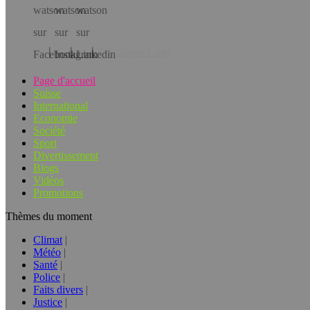
Téléchargez l’app!
Page d'accueil
Suisse
International
Economie
Société
Sport
Divertissement
Blogs
Vidéos
Promotions
Thèmes du moment
Climat
Météo
Santé
Police
Faits divers
Justice