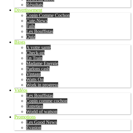
Résultats
Divertissement
Copin Comme Cochon
Cute-News
Fails
Les Bouffistas
Quiz
Blogs
A votre santé
Check-up
En Train
Madame Energie
Parlons cash
Vintage
Watts On
Work in progress
Vidéos
Les Bouffistas
Copin comme cochon
Entretien
World of watson
Promotions
Les Good News
Évasion