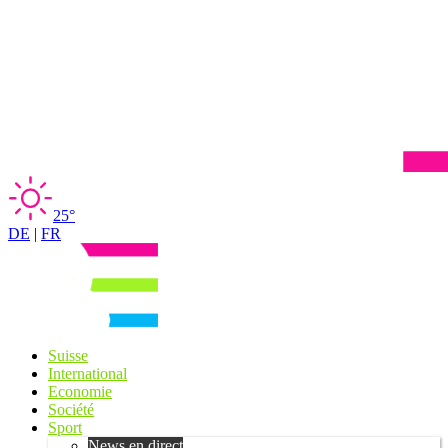
25°
DE
|
FR
Suisse
International
Economie
Société
Sport
News en direct