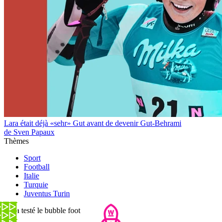
Lara était déjà «sehr» Gut avant de devenir Gut-Behrami
de Sven Papaux
Thèmes
Sport
Football
Italie
Turquie
Juventus Turin
On a testé le bubble foot