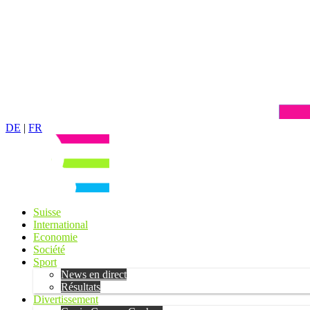
DE
|
FR
Suisse
International
Economie
Société
Sport
News en direct
Résultats
Divertissement