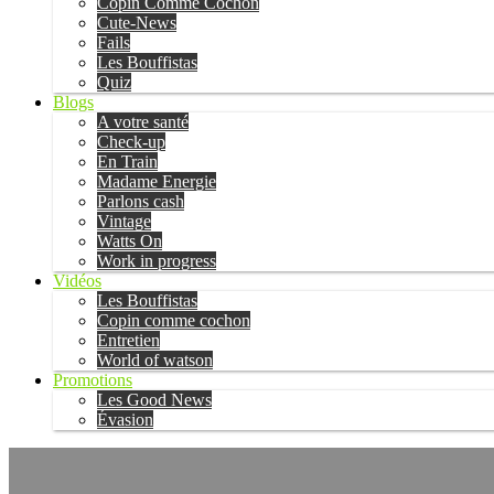
Copin Comme Cochon
Cute-News
Fails
Les Bouffistas
Quiz
Blogs
A votre santé
Check-up
En Train
Madame Energie
Parlons cash
Vintage
Watts On
Work in progress
Vidéos
Les Bouffistas
Copin comme cochon
Entretien
World of watson
Promotions
Les Good News
Évasion