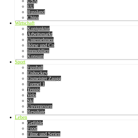
USA
EU
Russland
China
Wirtschaft
Konjunktur
Arbeitsmarkt
Unternehmen
Börse und Co
Immobilien
Konsum
Sport
Fussball
Eishockey
Eismeister Zaugg
Formel 1
Tennis
Velo
Ski
Unvergessen
Resultate
Leben
Gefühle
Food
Filme und Serien