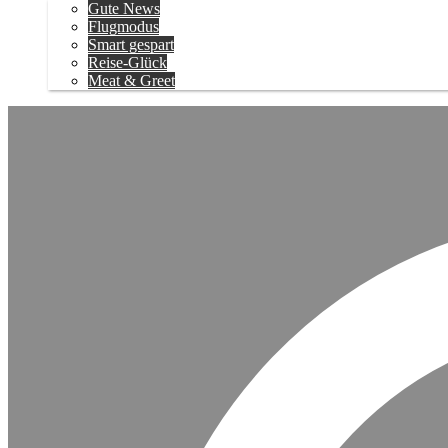
Gute News
Flugmodus
Smart gespart
Reise-Glück
Meat & Greet