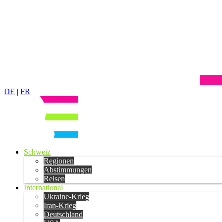
DE
|
FR
Schweiz
Regionen
Abstimmungen
Reisen
International
Ukraine-Krieg
Iran-Krieg
Deutschland