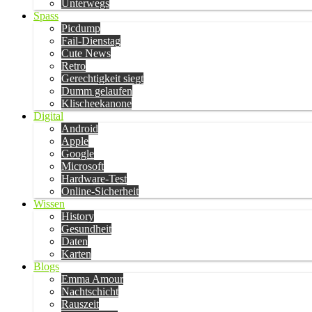
Unterwegs
Spass
Picdump
Fail-Dienstag
Cute News
Retro
Gerechtigkeit siegt
Dumm gelaufen
Klischeekanone
Digital
Android
Apple
Google
Microsoft
Hardware-Test
Online-Sicherheit
Wissen
History
Gesundheit
Daten
Karten
Blogs
Emma Amour
Nachtschicht
Rauszeit