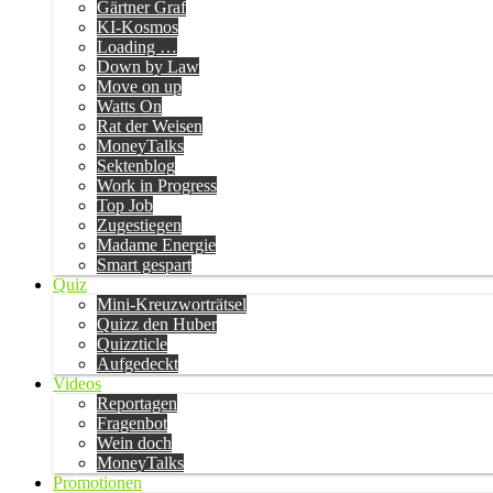
Gärtner Graf
KI-Kosmos
Loading …
Down by Law
Move on up
Watts On
Rat der Weisen
MoneyTalks
Sektenblog
Work in Progress
Top Job
Zugestiegen
Madame Energie
Smart gespart
Quiz
Mini-Kreuzworträtsel
Quizz den Huber
Quizzticle
Aufgedeckt
Videos
Reportagen
Fragenbot
Wein doch
MoneyTalks
Promotionen