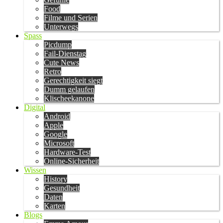
Food
Filme und Serien
Unterwegs
Spass
Picdump
Fail-Dienstag
Cute News
Retro
Gerechtigkeit siegt
Dumm gelaufen
Klischeekanone
Digital
Android
Apple
Google
Microsoft
Hardware-Test
Online-Sicherheit
Wissen
History
Gesundheit
Daten
Karten
Blogs