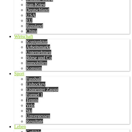
Iran-Krieg
Deutschland
USA
EU
Russland
China
Wirtschaft
Konjunktur
Arbeitsmarkt
Unternehmen
Börse und Co
Immobilien
Konsum
Sport
Fussball
Eishockey
Eismeister Zaugg
Formel 1
Tennis
Velo
Ski
Unvergessen
Resultate
Leben
Gefühle