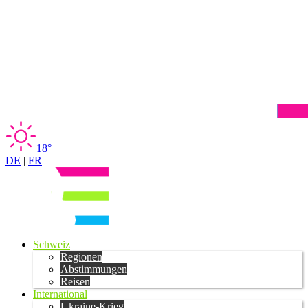
18°
DE
|
FR
Schweiz
Regionen
Abstimmungen
Reisen
International
Ukraine-Krieg