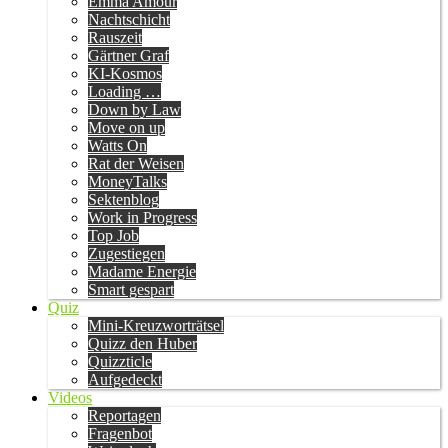
Emma Amour
Nachtschicht
Rauszeit
Gärtner Graf
KI-Kosmos
Loading …
Down by Law
Move on up
Watts On
Rat der Weisen
MoneyTalks
Sektenblog
Work in Progress
Top Job
Zugestiegen
Madame Energie
Smart gespart
Quiz
Mini-Kreuzworträtsel
Quizz den Huber
Quizzticle
Aufgedeckt
Videos
Reportagen
Fragenbot