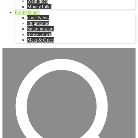
Wein doch
MoneyTalks
Promotionen
Gute News
Flugmodus
Smart gespart
Reise-Glück
Meat & Greet