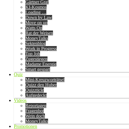
Gärtner Graf
KI-Kosmos
Loading …
Down by Law
Move on up
Watts On
Rat der Weisen
MoneyTalks
Sektenblog
Work in Progress
Top Job
Zugestiegen
Madame Energie
Smart gespart
Quiz
Mini-Kreuzworträtsel
Quizz den Huber
Quizzticle
Aufgedeckt
Videos
Reportagen
Fragenbot
Wein doch
MoneyTalks
Promotionen