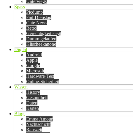
Unterwegs
Spass
Picdump
Fail-Dienstag
Cute News
Retro
Gerechtigkeit siegt
Dumm gelaufen
Klischeekanone
Digital
Android
Apple
Google
Microsoft
Hardware-Test
Online-Sicherheit
Wissen
History
Gesundheit
Daten
Karten
Blogs
Emma Amour
Nachtschicht
Rauszeit