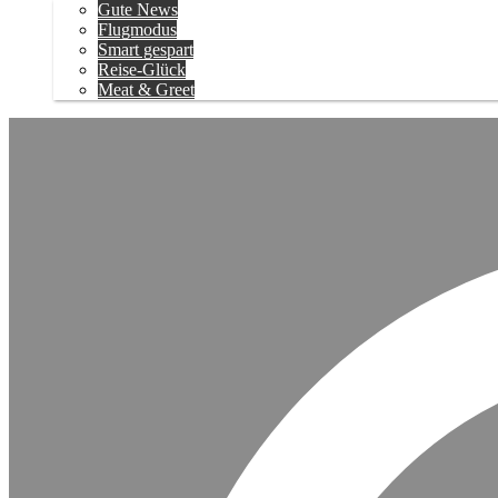
Gute News
Flugmodus
Smart gespart
Reise-Glück
Meat & Greet