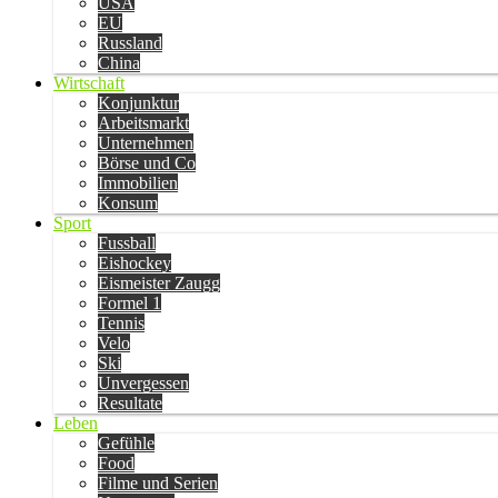
USA
EU
Russland
China
Wirtschaft
Konjunktur
Arbeitsmarkt
Unternehmen
Börse und Co
Immobilien
Konsum
Sport
Fussball
Eishockey
Eismeister Zaugg
Formel 1
Tennis
Velo
Ski
Unvergessen
Resultate
Leben
Gefühle
Food
Filme und Serien