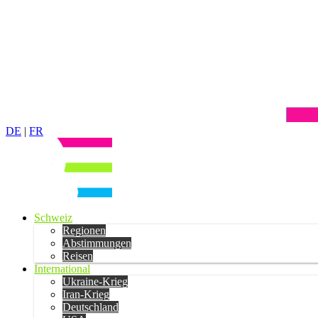
DE
|
FR
Schweiz
Regionen
Abstimmungen
Reisen
International
Ukraine-Krieg
Iran-Krieg
Deutschland