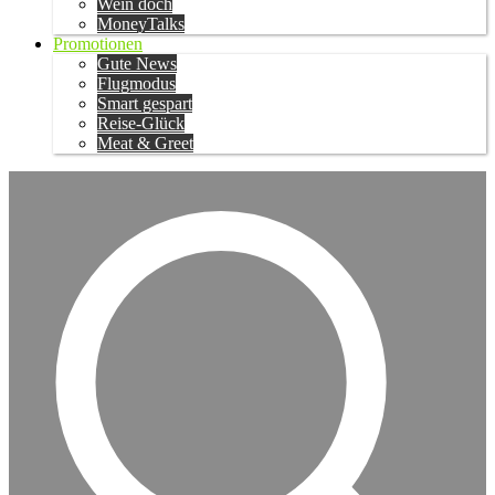
Wein doch
MoneyTalks
Promotionen
Gute News
Flugmodus
Smart gespart
Reise-Glück
Meat & Greet