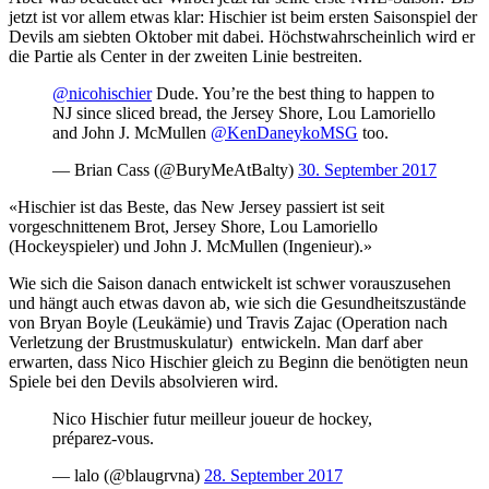
jetzt ist vor allem etwas klar: Hischier ist beim ersten Saisonspiel der
Devils am siebten Oktober mit dabei. Höchstwahrscheinlich wird er
die Partie als Center in der zweiten Linie bestreiten.
@nicohischier
Dude. You’re the best thing to happen to
NJ since sliced bread, the Jersey Shore, Lou Lamoriello
and John J. McMullen
@KenDaneykoMSG
too.
— Brian Cass (@BuryMeAtBalty)
30. September 2017
«Hischier ist das Beste, das New Jersey passiert ist seit
vorgeschnittenem Brot, Jersey Shore, Lou Lamoriello
(Hockeyspieler) und John J. McMullen (Ingenieur).»
Wie sich die Saison danach entwickelt ist schwer vorauszusehen
und hängt auch etwas davon ab, wie sich die Gesundheitszustände
von Bryan Boyle (Leukämie) und Travis Zajac (Operation nach
Verletzung der Brustmuskulatur) entwickeln. Man darf aber
erwarten, dass Nico Hischier gleich zu Beginn die benötigten neun
Spiele bei den Devils absolvieren wird.
Nico Hischier futur meilleur joueur de hockey,
préparez-vous.
— lalo (@blaugrvna)
28. September 2017