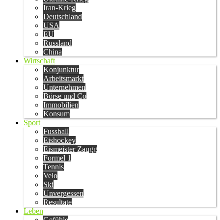
Iran-Krieg
Deutschland
USA
EU
Russland
China
Wirtschaft
Konjunktur
Arbeitsmarkt
Unternehmen
Börse und Co
Immobilien
Konsum
Sport
Fussball
Eishockey
Eismeister Zaugg
Formel 1
Tennis
Velo
Ski
Unvergessen
Resultate
Leben
Gefühle