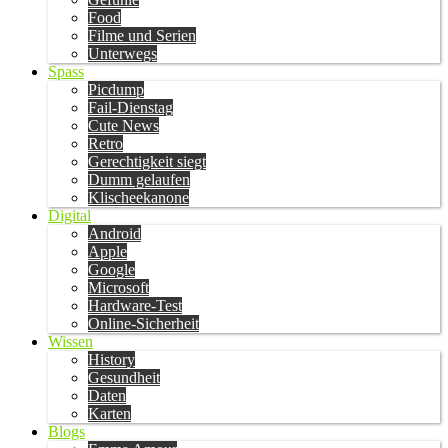
Food
Filme und Serien
Unterwegs
Spass
Picdump
Fail-Dienstag
Cute News
Retro
Gerechtigkeit siegt
Dumm gelaufen
Klischeekanone
Digital
Android
Apple
Google
Microsoft
Hardware-Test
Online-Sicherheit
Wissen
History
Gesundheit
Daten
Karten
Blogs