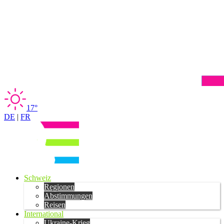
17°
DE
|
FR
Schweiz
Regionen
Abstimmungen
Reisen
International
Ukraine-Krieg