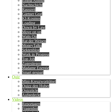
Emma Amour
Nachtschicht
Rauszeit
Gärtner Graf
KI-Kosmos
Loading …
Down by Law
Move on up
Watts On
Rat der Weisen
MoneyTalks
Sektenblog
Work in Progress
Top Job
Zugestiegen
Madame Energie
Smart gespart
Quiz
Mini-Kreuzworträtsel
Quizz den Huber
Quizzticle
Aufgedeckt
Videos
Reportagen
Fragenbot