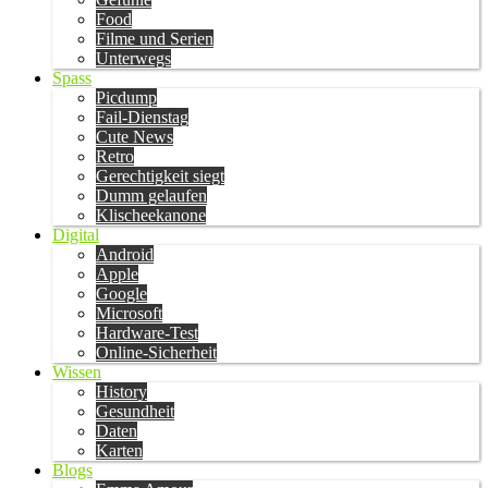
Food
Filme und Serien
Unterwegs
Spass
Picdump
Fail-Dienstag
Cute News
Retro
Gerechtigkeit siegt
Dumm gelaufen
Klischeekanone
Digital
Android
Apple
Google
Microsoft
Hardware-Test
Online-Sicherheit
Wissen
History
Gesundheit
Daten
Karten
Blogs