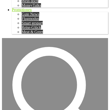
Wein doch
MoneyTalks
Promotionen
Gute News
Flugmodus
Smart gespart
Reise-Glück
Meat & Greet