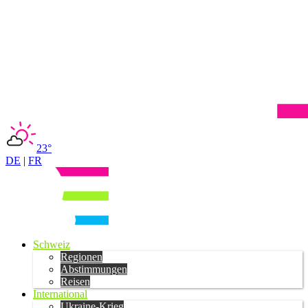
23°
DE
|
FR
Schweiz
Regionen
Abstimmungen
Reisen
International
Ukraine-Krieg