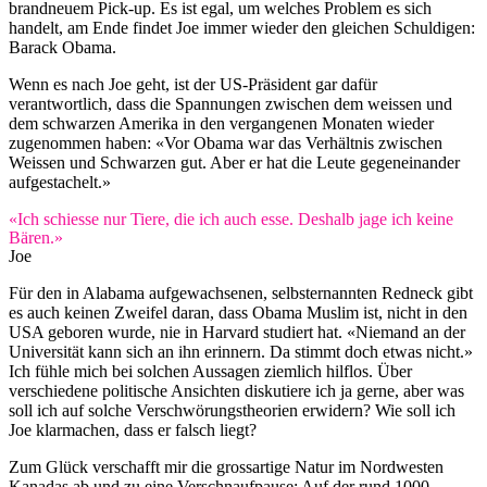
brandneuem Pick-up. Es ist egal, um welches Problem es sich
handelt, am Ende findet Joe immer wieder den gleichen Schuldigen:
Barack Obama.
Wenn es nach Joe geht, ist der US-Präsident gar dafür
verantwortlich, dass die Spannungen zwischen dem weissen und
dem schwarzen Amerika in den vergangenen Monaten wieder
zugenommen haben: «Vor Obama war das Verhältnis zwischen
Weissen und Schwarzen gut. Aber er hat die Leute gegeneinander
aufgestachelt.»
«Ich schiesse nur Tiere, die ich auch esse. Deshalb jage ich keine
Bären.»
Joe
Für den in Alabama aufgewachsenen, selbsternannten Redneck gibt
es auch keinen Zweifel daran, dass Obama Muslim ist, nicht in den
USA geboren wurde, nie in Harvard studiert hat. «Niemand an der
Universität kann sich an ihn erinnern. Da stimmt doch etwas nicht.»
Ich fühle mich bei solchen Aussagen ziemlich hilflos. Über
verschiedene politische Ansichten diskutiere ich ja gerne, aber was
soll ich auf solche Verschwörungstheorien erwidern? Wie soll ich
Joe klarmachen, dass er falsch liegt?
Zum Glück verschafft mir die grossartige Natur im Nordwesten
Kanadas ab und zu eine Verschnaufpause: Auf der rund 1000