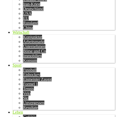
Iran-Krieg
Deutschland
USA
EU
Russland
China
Wirtschaft
Konjunktur
Arbeitsmarkt
Unternehmen
Börse und Co
Immobilien
Konsum
Sport
Fussball
Eishockey
Eismeister Zaugg
Formel 1
Tennis
Velo
Ski
Unvergessen
Resultate
Leben
Gefühle