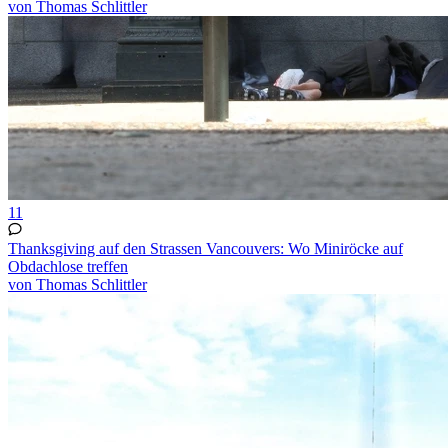
von Thomas Schlittler
11
Thanksgiving auf den Strassen Vancouvers: Wo Miniröcke auf
Obdachlose treffen
von Thomas Schlittler