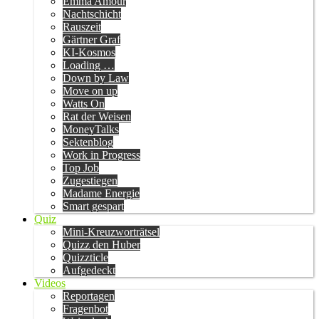
Emma Amour
Nachtschicht
Rauszeit
Gärtner Graf
KI-Kosmos
Loading …
Down by Law
Move on up
Watts On
Rat der Weisen
MoneyTalks
Sektenblog
Work in Progress
Top Job
Zugestiegen
Madame Energie
Smart gespart
Quiz
Mini-Kreuzworträtsel
Quizz den Huber
Quizzticle
Aufgedeckt
Videos
Reportagen
Fragenbot