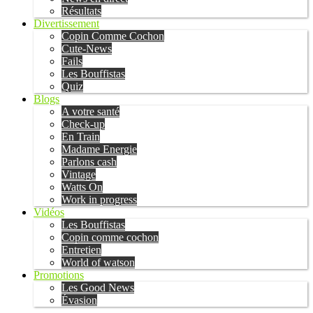
Résultats
Divertissement
Copin Comme Cochon
Cute-News
Fails
Les Bouffistas
Quiz
Blogs
A votre santé
Check-up
En Train
Madame Energie
Parlons cash
Vintage
Watts On
Work in progress
Vidéos
Les Bouffistas
Copin comme cochon
Entretien
World of watson
Promotions
Les Good News
Évasion